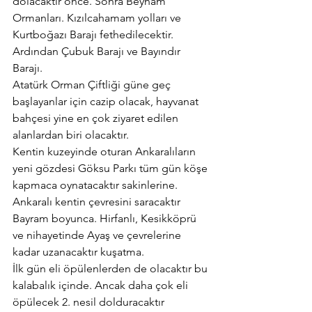
dolacaktır önce. Sonra Beynam 
Ormanları. Kızılcahamam yolları ve 
Kurtboğazı Barajı fethedilecektir. 
Ardından Çubuk Barajı ve Bayındır 
Barajı.
Atatürk Orman Çiftliği güne geç 
başlayanlar için cazip olacak, hayvanat 
bahçesi yine en çok ziyaret edilen 
alanlardan biri olacaktır.
Kentin kuzeyinde oturan Ankaralıların 
yeni gözdesi Göksu Parkı tüm gün köşe 
kapmaca oynatacaktır sakinlerine.
Ankaralı kentin çevresini saracaktır 
Bayram boyunca. Hirfanlı, Kesikköprü 
ve nihayetinde Ayaş ve çevrelerine 
kadar uzanacaktır kuşatma.
İlk gün eli öpülenlerden de olacaktır bu 
kalabalık içinde. Ancak daha çok eli 
öpülecek 2. nesil dolduracaktır 