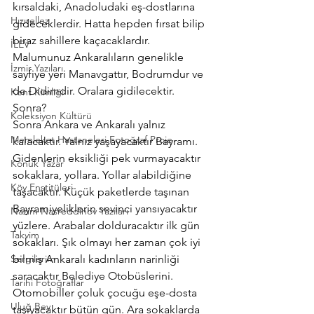
kırsaldaki, Anadoludaki eş-dostlarına 
Hızırellez
gideceklerdir. Hatta hepden fırsat bilip 
biraz sahillere kaçacaklardır. 
İLEV
Malumunuz Ankaralıların genelikle 
İzmir Yazıları
sayfiye yeri Manavgattır, Bodrumdur ve 
de Didimdir. Oralara gidilecektir.
Kent Kimliği
Sonra?
Koleksiyon Kültürü
Sonra Ankara ve Ankaralı yalnız 
Memleket Hastaneleri Fotoğraf Proje
kalacaktır. Yalnız yaşayacaktır Bayramı. 
Gidenlerin eksikliği pek vurmayacaktır 
Konuk Yazar
sokaklara, yollara. Yollar alabildiğine 
Köy Enstitüleri
taşacaktır. Küçük paketlerde taşınan 
Bayramiyeliklerin sevinci yansıyacaktır 
Nazim Nasreddinov Yazıları
yüzlere. Arabalar dolduracaktır ilk gün 
Takvim
sokakları. Şık olmayı her zaman çok iyi 
Sergilerim
bilmiş Ankaralı kadınların narinliği 
saracaktır Belediye Otobüslerini. 
Tarihi Fotoğraflar
Otomobiller çoluk çocuğu eşe-dosta 
Uluğ Bey
taşıyacaktır bütün gün. Ara sokaklarda 