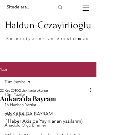
Haldun Cezayirlioğlu
Koleksiyoner ve Araştırmacı
Yazı
Tüm Yazılar
22 Kas 2010
2 dakikada okunur
Tüm Yazılar
Ankara’da Bayram
15 Haziran Yazıları
ANKARA’DA BAYRAM
70 yıllık yazılar
( Haber Akis’de Yayınlanan yazılarım)
Anadolu Ölçü Birimleri