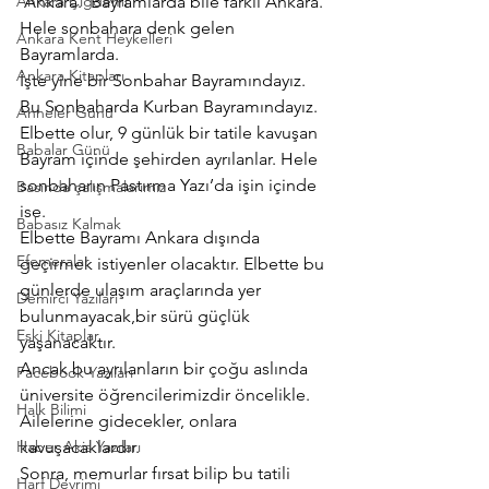
Ankara Çiğdemi
 Ankara.  Bayramlarda bile farklı Ankara. 
Hele sonbahara denk gelen 
Ankara Kent Heykelleri
Bayramlarda.
Ankara Kitapları
İşte yine bir Sonbahar Bayramındayız. 
Bu Sonbaharda Kurban Bayramındayız. 
Anneler Günü
Elbette olur, 9 günlük bir tatile kavuşan 
Babalar Günü
Bayram içinde şehirden ayrılanlar. Hele 
sonbaharın Pastırma Yazı’da işin içinde 
Basında çalışmalarımız
ise.
Babasız Kalmak
Elbette Bayramı Ankara dışında 
Efemeralar
geçirmek istiyenler olacaktır. Elbette bu 
günlerde ulaşım araçlarında yer 
Demirci Yazıları
bulunmayacak,bir sürü güçlük 
Eski Kitaplar
yaşanacaktır.
Ancak bu ayrılanların bir çoğu aslında 
Facebook Yazıları
üniversite öğrencilerimizdir öncelikle. 
Halk Bilimi
Ailelerine gidecekler, onlara 
Haber Akis Yazıları
kavuşacaklardır.
Sonra, memurlar fırsat bilip bu tatili 
Harf Devrimi