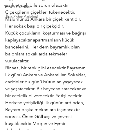
park etmek bile sorun olacaktır. 
Yeni Yıl Yazıları
Çiçekçilerin çiçekleri tükenecektir. 
Ulus Zafer Abidesi
Malumunuz Ankara bir çiçek kentidir. 
Her sokak başı bir çiçekçidir.
Küçük çocukların  koşturması ve bağrışı 
kaplayacaktır apartmanların küçük 
bahçelerini. Her dem bayramlık olan 
balonlara sokaklarda tekmeler 
vurulacaktır.
Bir ses, bir renk gibi esecektir Bayramın 
ilk günü Ankara ve Ankaralılar. Sokaklar, 
caddeler bu günü bütün an yaşayacak 
ve yaşatacaktır. Bir heyecan saracaktır ve 
bir acelelik el verecektir. Yetişilecektir.
Herkese yetişildiği ilk günün ardından, 
Bayram başka mekanlara taşınacaktır 
sonrası. Önce Gölbaşı ve çevresi 
kuşatılacaktır.Mogan ve Eymir 