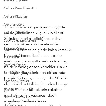
Ankara Çiğdemi
Ankara Kent Heykelleri
Ankara Kitapları
Anneler Günü
Tozu dumana karışan, çamuru içinde 
Babalar Günü
yalın ayak yürünen küçücük bir kent. 
Soğuk günleri alabildiğince çok ve 
Basında çalışmalarımız
çetin. Küçük evlerin bacalarından 
Babasız Kalmak
yükselen dumanlar içinde kalan karanlık 
bir kent. Gece sokakların arasından 
Efemeralar
yürünmesine ne yollar müsaade eder, 
Demirci Yazıları
ne de başıboş gezen köpekler. Halkın 
en büyük şikayetlerinden biri aslında  
Eski Kitaplar
bu günlük konuşmalar içinde. Özellikle 
Facebook Yazıları
akşam üstleri Etlik bağlarından kopup 
Halk Bilimi
gelen sahipsiz köpeklerin sokakları 
işgal etmesi hiç yabancısı değil 
Haber Akis Yazıları
insanların. Seslerinden ve 
Harf Devrimi