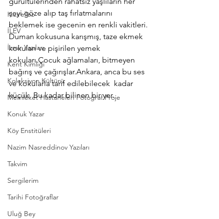
gürültülerinden rahatsız yaşlıların her 
şeyi göze alıp taş fırlatmalarını 
Hızırellez
beklemek ise gecenin en renkli vakitleri.
İLEV
Duman kokusuna karışmış, taze ekmek 
İzmir Yazıları
kokuları ve pişirilen yemek 
kokuları.Çocuk ağlamaları, bitmeyen 
Kent Kimliği
bağırış ve çağırışlar.Ankara, anca bu ses 
Koleksiyon Kültürü
ve kokularla tarif edilebilecek  kadar 
küçük. Bu kadar bilinen bir yer.
Memleket Hastaneleri Fotoğraf Proje
Konuk Yazar
Köy Enstitüleri
Nazim Nasreddinov Yazıları
Takvim
Sergilerim
Tarihi Fotoğraflar
Uluğ Bey