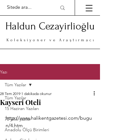
Haldun Cezayirlioğlu
Koleksiyoner ve Araştırmacı
Yazı
Tüm Yazılar
28 Tem 2019
1 dakikada okunur
Tüm Yazılar
Kayseri Oteli
15 Haziran Yazıları
http://www.halikentgazetesi.com/bugu
70 yıllık yazılar
n/4.htm
Anadolu Ölçü Birimleri