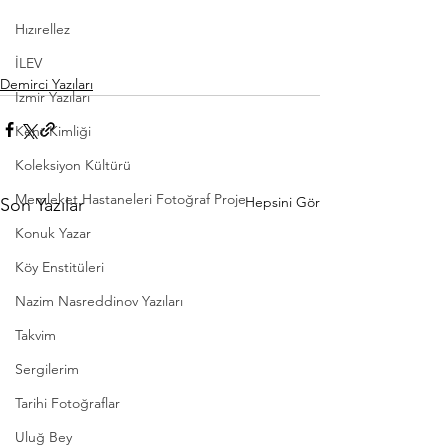
Hızırellez
İLEV
Demirci Yazıları
İzmir Yazıları
Kent Kimliği
Koleksiyon Kültürü
Memleket Hastaneleri Fotoğraf Proje
Hepsini Gör
Son Yazılar
Konuk Yazar
Köy Enstitüleri
Nazim Nasreddinov Yazıları
Takvim
Sergilerim
Tarihi Fotoğraflar
Uluğ Bey