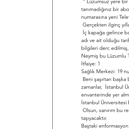
 “ Lüzumsuz yere bir 
tanımadığınız bir ab
numarasına yeni Tele
 Gerçekten ilginç yıll
 İç kapağa gelince ba
adı ve ait olduğu tari
bilgileri derc edilm
Neymiş bu Lüzumlu T
İtfaiye: 1
Sağlık Merkezi: 19 n
 Beni şaşırtan başka 
zamanlar,  İstanbul 
envanterinde yer almı
İstanbul Üniversitesi
 Olsun, sanırım bu r
taşıyacaktır.
Baştaki enformasyon b