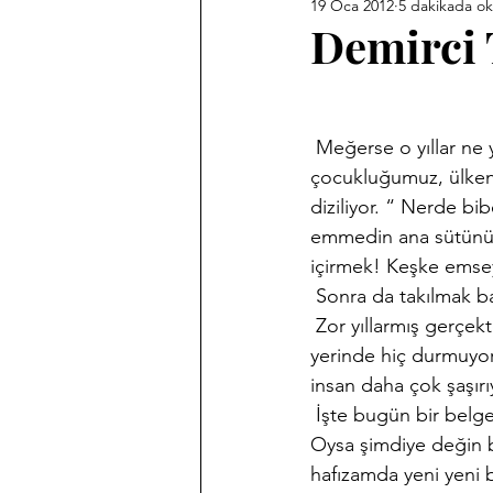
19 Oca 2012
5 dakikada o
Ankara Kent Heykelleri
Ank
Demirci 
Babasız Kalmak
Efemeralar
 Meğerse o yıllar ne yıllarmış. Meğerse o yıllar ne zor yıllarmış. Bizim bebekliğimiz, 
çocukluğumuz, ülkenin 
Haber Akis Yazıları
Harf De
diziliyor. “ Nerde bi
emmedin ana sütünü.”
içirmek! Keşke emse
Memleket Hastaneleri Fotoğraf 
 Sonra da takılmak b
 Zor yıllarmış gerçek
yerinde hiç durmuyor.
Sergilerim
Tarihi Fotoğrafl
insan daha çok şaşırıy
 İşte bugün bir bel
Oysa şimdiye değin b
hafızamda yeni yeni b