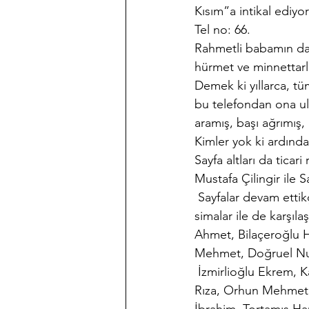
Kısım”a intikal ediyoru
Tel no: 66.
Rahmetli babamın da 
hürmet ve minnettar
Demek ki yıllarca, t
bu telefondan ona ul
aramış, başı ağrımış,
Kimler yok ki ardında
Sayfa altları da ticar
Mustafa Çilingir ile
 Sayfalar devam ettik
simalar ile de karşıl
Ahmet, Bilaçeroğlu 
Mehmet, Doğruel Nur
 İzmirlioğlu Ekrem, 
Rıza, Orhun Mehmet 