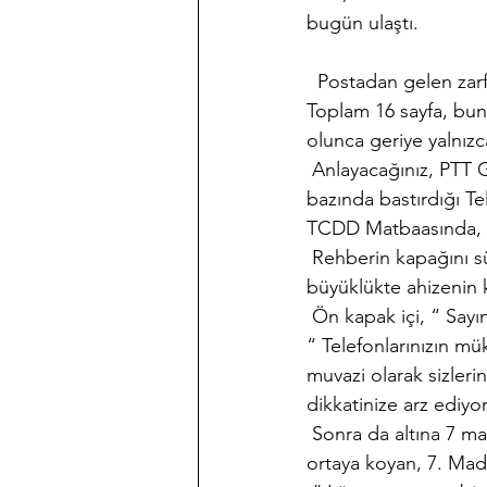
bugün ulaştı.
  Postadan gelen zar
Toplam 16 sayfa, bunun
olunca geriye yalnız
 Anlayacağınız, PTT 
bazında bastırdığı Te
TCDD Matbaasında, 19
 Rehberin kapağını sü
büyüklükte ahizenin k
 Ön kapak içi, “ Sayı
“ Telefonlarınızın m
muvazi olarak sizleri
dikkatinize arz ediyo
 Sonra da altına 7 ma
ortaya koyan, 7. Mad