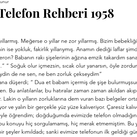
kunur
ara Kitapları
Anneler Günü
Babalar Günü
Basınd
Telefon Rehberi 1958
Demirci Yazıları
Eski Kitaplar
Facebook Yazıları
ise yokluk, fakirlik yıllarıymış. Anamın dediği laflar şimdi
vrimi
Hızırellez
İLEV
İzmir Yazıları
Kent Kimli
beron? Babanın rakı şişelerinin ağzına emzik takardım sana
 “ Soğuk olur içmezsin, sıcak olur yanarsın, öyle zordur 
ydin de ne sen, ne ben zorluk çekseydim”
Proje
Konuk Yazar
Köy Enstitüleri
Nazim Nasreddi
ana düşerdi; “ Dua et babam içermiş de şişe bulurmuşsu
ten. Bu anlatılanlar, bu hatıralar zaman zaman akıldan akıp 
 Lakin o yılların zorluklarına dem vuran bazı belgeler orta
ar
Uluğ Bey
or ve yalın bir gerçekle yüz yüze kalıveriyor. Çaresiz kalıv
geyle öğrendim; doğduğumda evimizde telefon olmadığını
u konuyu hiç sorgulamamış, hiç merak etmemiştim. Bu ya
ir şeyler kımıldadı; sanki evimize telefonun ilk geldiği g