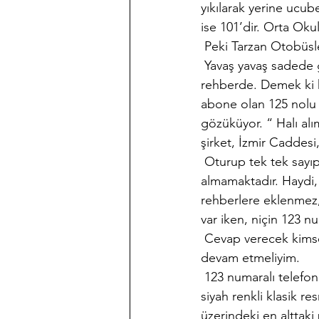
yıkılarak yerine ucu
ise 101’dir. Orta Ok
 Peki Tarzan Otobüsle
 Yavaş yavaş sadede 
rehberde. Demek ki ha
abone olan 125 nolu 
gözüküyor. “ Halı alı
şirket, İzmir Caddesi
 Oturup tek tek sayı
almamaktadır. Haydi,
rehberlere eklenmez, 
var iken, niçin 123 n
 Cevap verecek kims
devam etmeliyim.
 123 numaralı telefo
siyah renkli klasik r
üzerindeki en alttaki 