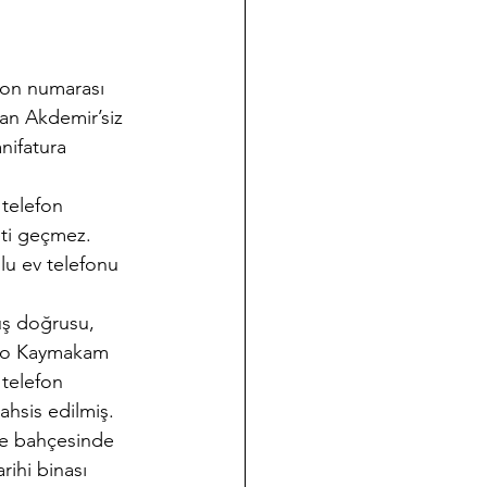
fon numarası 
san Akdemir’siz 
nifatura 
 telefon 
eti geçmez. 
u ev telefonu 
üş doğrusu, 
2 no Kaymakam 
telefon 
ahsis edilmiş. 
 ve bahçesinde 
ihi binası 