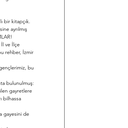
lı bir kitapçık. 
sine ayrılmış 
AMLAR!
l ve İlçe 
u rehber, İzmir 
 gençlerimiz, bu 
hta bulunulmuş: 
len gayretlere 
ı bilhassa 
a gayesini de 