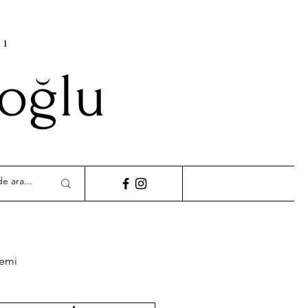
cı
ioğlu
demi