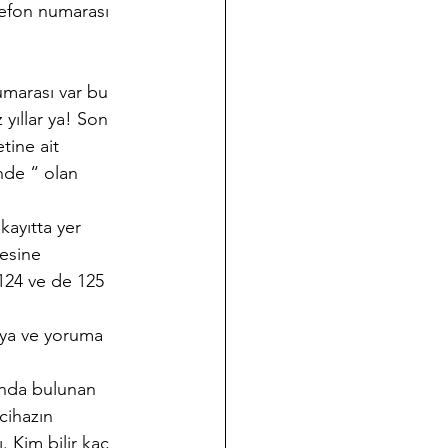
lefon numarası 
marası var bu 
yıllar ya! Son 
tine ait 
nde “ olan 
ayıtta yer 
esine 
 124 ve de 125 
ya ve yoruma 
ında bulunan 
cihazın 
. Kim bilir kaç 