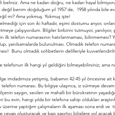
li belirsiz. Ama ne kadarı doğru, ne kadarı hayal bilmiyo
; değil benim doğduğum yıl 1957’de,  1958 yılında bile ev
değil mi? Ama yokmuş. Yokmuş işte!
mediği için son iki haftadır, eşimi dostumu arıyor, onların
 etmeye çalışıyordum. Bilgiler birbirini tutmuyor, yanılıyor, 
izin ilk telefon numarasının hatırlanmaması, bilinmemesi? Y
lup, yanılsamalarda bulunulması. Olmadık telefon numaral
lmesi!  Bunu olmadık sohbetlerin delilleriyle kuvvetlendiri
e telefonun ilk hangi yıl geldiğini bilmeyebilirsiniz; ama 
ge imdadımıza yetişmiş, babamın 42-45 yıl öncesine ait ka
z telefon numarası. Bu bilgiye ulaşınca, iz sürmeye devam 
lçenin saygın, sevilen ve mahalli bir bürokratının yaşadığı, 
ri bu evin, hangi yılda bir telefona sahip oldukları araştırı
üzerine yaptığım çalışmaların ilk aşaması sona erdi ve  
e cevap oluşturacak ve bazı şaşırtıcı bilgilere yol açacak