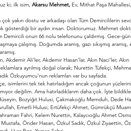
z ki; ilk isim, 
Akarsu Mehmet,
 Ev, Mithat Paşa Mahallesi
çok yakın dostu ve arkadaşı olan Tüm Demircililerin sevdi
lık gösterdiği bir aydın insan. Doktorumuz. Mehmet dok
üm Demircili onun 66 nolu telefonunu çaldırmış. Gece-g
aşmaya çalışmış. Doğumda aramış, gazı sıkışmış aramış, e
 aramış.
n, Akdemir Ali’ler, Akdemir Hasan’lar, Akın Naci’ler, Akın 
i reklamlara ayrılmış doğal olarak; Nurettin Tüfekçi, Mehme
 Sadık Özkuyumcu’nun reklamları var bu sayfada.
çe, isimlerini tek tek hatırladığım ancak çoğunun yüzleri
aşmıyor değilim. Ama hatırladıklarım daha çok. İşte bildikle
Hüseyin, Bozyiğit Hulusi, Çakmakoğlu Memduh, Dede Ha
ullah, Emetli Hulusi, Ertüfekçi Ahmet, Gümrükçü Muam
Kahraman Fahri, Kelem Nurettin, Kalaycıoğlu Ahmet Osma
Mustafa, Önder Hasan, Özkul Sadık, Özkul Ziyaettin, Öz