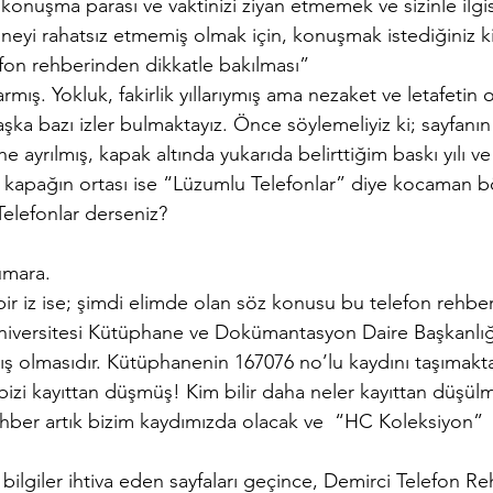
konuşma parası ve vaktinizi ziyan etmemek ve sizinle ilgi
oneyi rahatsız etmemiş olmak için, konuşmak istediğiniz 
fon rehberinden dikkatle bakılması”
armış. Yokluk, fakirlik yıllarıymış ama nezaket ve letafetin 
şka bazı izler bulmaktayız. Önce söylemeliyiz ki; sayfanın
he ayrılmış, kapak altında yukarıda belirttiğim baskı yılı v
iş, kapağın ortası ise “Lüzumlu Telefonlar” diye kocaman 
elefonlar derseniz?
umara.
bir iz ise; şimdi elimde olan söz konusu bu telefon rehberi
Üniversitesi Kütüphane ve Dokümantasyon Daire Başkanlığ
ş olmasıdır. Kütüphanenin 167076 no’lu kaydını taşımaktad
 bizi kayıttan düşmüş! Kim bilir daha neler kayıttan düşül
ehber artık bizim kaydımızda olacak ve  “HC Koleksiyon” 
ilgiler ihtiva eden sayfaları geçince, Demirci Telefon Reh