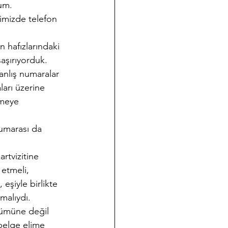
rum.
imizde telefon 
 hafızlarındaki 
şaşırıyorduk. 
anlış numaralar 
arı üzerine 
lmeye 
numarası da 
rtvizitine 
etmeli, 
eşiyle birlikte 
lmalıydı.
tümüne değil 
 belge elime 