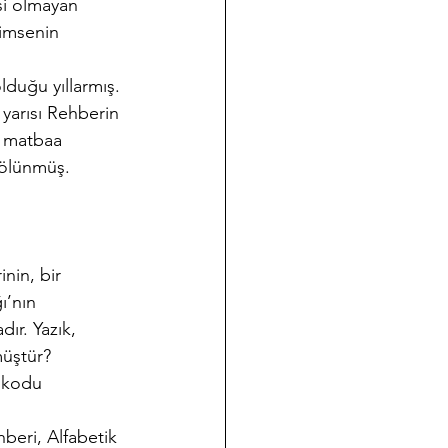
si olmayan 
kimsenin 
olduğu yıllarmış.
 yarısı Rehberin 
e matbaa 
bölünmüş.
nin, bir 
ı’nın 
ır. Yazık, 
müştür?
 kodu 
beri, Alfabetik 