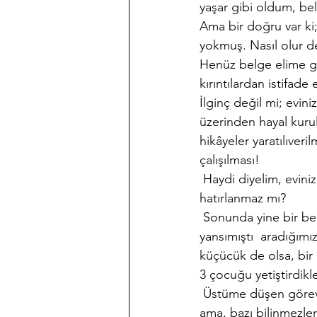
yaşar gibi oldum, bel
Ama bir doğru var ki
yokmuş. Nasıl olur 
Henüz belge elime gel
kırıntılardan istifade
İlginç değil mi; evin
üzerinden hayal kuru
hikâyeler yaratılıveri
çalışılması!
 Haydi diyelim, eviniz
hatırlanmaz mı?
 Sonunda yine bir bel
yansımıştı  aradığımı
küçücük de olsa, bir i
3 çocuğu yetiştirdikle
 Üstüme düşen görev 
ama, bazı bilinmezler