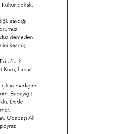
, Kültür Sokak, 
ği, saydığı, 
torumuz. 
ündüz demeden 
lini kesmiş 
Edip’ler?
t Kuru, İsmail – 
ni çıkaramadığım 
rim; Babayiğit 
kkı, Dede 
mer, 
n, Odabaşı Ali 
poyraz 