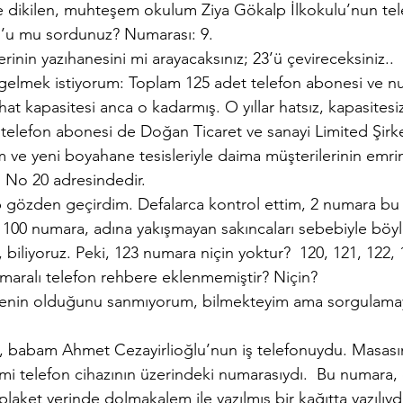
be dikilen, muhteşem okulum Ziya Gökalp İlkokulu’nun te
ul’u mu sordunuz? Numarası: 9.
rinin yazıhanesini mi arayacaksınız; 23’ü çevireceksiniz..
gelmek istiyorum: Toplam 125 adet telefon abonesi ve nu
t kapasitesi anca o kadarmış. O yıllar hatsız, kapasitesiz 
telefon abonesi de Doğan Ticaret ve sanayi Limited Şirke
m ve yeni boyahane tesisleriyle daima müşterilerinin emri
, No 20 adresindedir.
p gözden geçirdim. Defalarca kontrol ettim, 2 numara bu k
 100 numara, adına yakışmayan sakıncaları sebebiyle böyl
biliyoruz. Peki, 123 numara niçin yoktur?  120, 121, 122,
umaralı telefon rehbere eklenmemiştir? Niçin?
enin olduğunu sanmıyorum, bilmekteyim ama sorgulama
n, babam Ahmet Cezayirlioğlu’nun iş telefonuydu. Masas
esmi telefon cihazının üzerindeki numarasıydı.  Bu numara, 
plaket yerinde dolmakalem ile yazılmış bir kağıtta yazılıydı