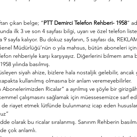
ftan çıkan belge; “
PTT Demirci Telefon Rehberi- 1958
” ad
da ilk 3 ve son 4 sayfası bilgi, uyarı ve özel telefon liste
ca 9 sayfa kalıyor. Bu dokuz sayfanın, 5 sayfası da, REKL
Genel Müdürlüğü’nün o yıla mahsus, bütün aboneleri için İ
lefon rehberiyle karşı karşıyayız. Diğerlerini bilmem ama b
58 yılında basılmış.
sleyen siyah ahize, bizlere hala nostaljik gelebilir, ancak
apakta kullanılmış olmasına bir anlam veremeyebilirler.
n Abonelerimizden Ricalar” a ayrılmış ve şöyle bir girizgâ
ükemmel çalışmasını sağlamak için müessesemizce sarf edi
n de riayet etmek lütfünde bulunmanız icap eden hususlar
ruz”
dde olarak bu ricalar sıralanmış. Sanırım Rehberin basılm
de çok anlamlı.