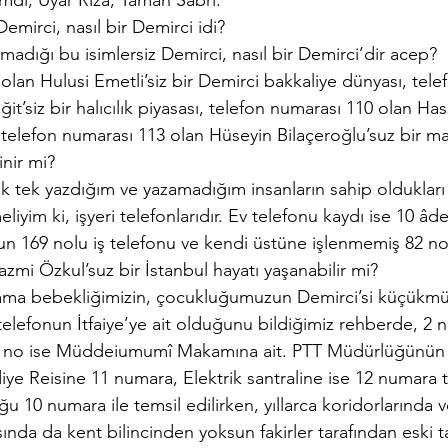
mdi, Uyar Rıza, Yaman Sabri.
emirci, nasıl bir Demirci idi?
adığı bu isimlersiz Demirci, nasıl bir Demirci’dir acep?
olan Hulusi Emetli’siz bir Demirci bakkaliye dünyası, tele
ğit’siz bir halıcılık piyasası, telefon numarası 110 olan Ha
, telefon numarası 113 olan Hüseyin Bilaçeroğlu’suz bir ma
inir mi?
tek tek yazdığım ve yazamadığım insanların sahip oldukları
liyim ki, işyeri telefonlarıdır. Ev telefonu kaydı ise 10 âd
 169 nolu iş telefonu ve kendi üstüne işlenmemiş 82 nol
Nazmi Özkul’suz bir İstanbul hayatı yaşanabilir mi?
k ama bebekliğimizin, çocukluğumuzun Demirci’si küçükm
 telefonun İtfaiye’ye ait olduğunu bildiğimiz rehberde, 
3 no ise Müddeiumumî Makamına ait. PTT Müdürlüğünün 
iye Reisine 11 numara, Elektrik santraline ise 12 numara t
u 10 numara ile temsil edilirken, yıllarca koridorlarında
da da kent bilincinden yoksun fakirler tarafından eski tar