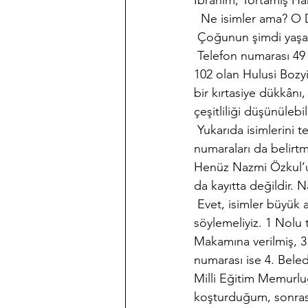
İbrahim, Tortamış Ha
  Ne isimler ama? O D
 Çoğunun şimdi yaşam
 Telefon numarası 49 
102 olan Hulusi Bozyi
bir kırtasiye dükkânı
çeşitliliği düşünülebil
 Yukarıda isimlerini 
numaraları da belirtme
Henüz Nazmi Özkul’un
da kayıtta değildir. 
 Evet, isimler büyü
söylemeliyiz. 1 Nolu
Makamına verilmiş, 
numarası ise 4. Beled
Milli Eğitim Memurluğ
koşturduğum, sonrasın