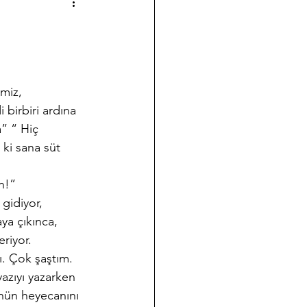
a çalışmalarımız
Halk Bilimi
 birbiri ardına 
ği
Koleksiyon Kültürü
” “ Hiç 
ki sana süt 
nov Yazıları
Takvim
n!”
gidiyor, 
ya çıkınca, 
eriyor.
. Çok şaştım. 
zıyı yazarken 
ünün heyecanını 