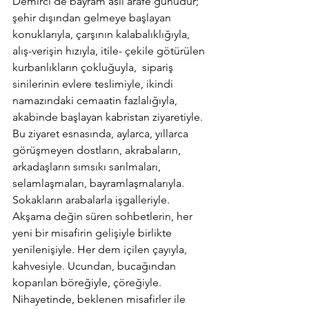
Demirci’de bayram asıl arafe günüdür; 
şehir dışından gelmeye başlayan 
konuklarıyla, çarşının kalabalıklığıyla, 
alış-verişin hızıyla, itile- çekile götürülen 
kurbanlıkların çokluğuyla,  sipariş 
sinilerinin evlere teslimiyle, ikindi 
namazındaki cemaatin fazlalığıyla, 
akabinde başlayan kabristan ziyaretiyle. 
Bu ziyaret esnasında, aylarca, yıllarca 
görüşmeyen dostların, akrabaların, 
arkadaşların sımsıkı sarılmaları, 
selamlaşmaları, bayramlaşmalarıyla. 
Sokakların arabalarla işgalleriyle. 
Akşama değin süren sohbetlerin, her 
yeni bir misafirin gelişiyle birlikte 
yenilenişiyle. Her dem içilen çayıyla, 
kahvesiyle. Ucundan, bucağından 
koparılan böreğiyle, çöreğiyle.
Nihayetinde, beklenen misafirler ile 