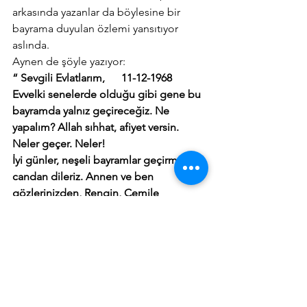
arkasında yazanlar da böylesine bir 
bayrama duyulan özlemi yansıtıyor 
aslında.
Aynen de şöyle yazıyor:
“ Sevgili Evlatlarım,      11-12-1968
Evvelki senelerde olduğu gibi gene bu 
bayramda yalnız geçireceğiz. Ne 
yapalım? Allah sıhhat, afiyet versin. 
Neler geçer. Neler!
İyi günler, neşeli bayramlar geçirmenizi 
candan dileriz. Annen ve ben 
gözlerinizden, Rengin, Cemile 
ellerinizden öperler. Esinlerin yazmış 
olduğu zarfa ben de Demirci’nin resmi 
ile iştirak ettim. Ayrıca mektup da 
yazarım. Selamlar. Tevfik ”
Doğrusu hem o eski Demirci’ye hem 