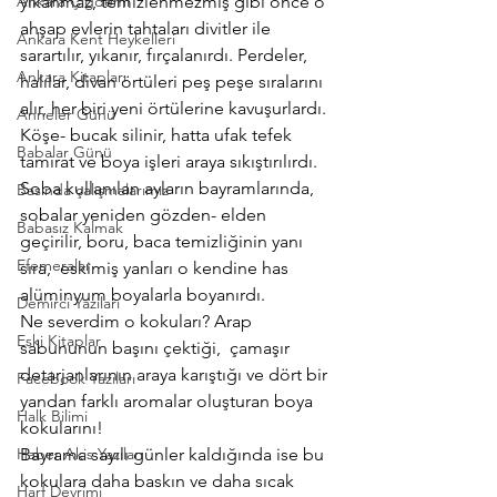
Ankara Çiğdemi
yıkanmaz, temizlenmezmiş gibi önce o 
ahşap evlerin tahtaları divitler ile 
Ankara Kent Heykelleri
sarartılır, yıkanır, fırçalanırdı. Perdeler, 
Ankara Kitapları
halılar, divan örtüleri peş peşe sıralarını 
alır, her biri yeni örtülerine kavuşurlardı. 
Anneler Günü
Köşe- bucak silinir, hatta ufak tefek 
Babalar Günü
tamirat ve boya işleri araya sıkıştırılırdı. 
Soba kullanılan ayların bayramlarında, 
Basında çalışmalarımız
sobalar yeniden gözden- elden 
Babasız Kalmak
geçirilir, boru, baca temizliğinin yanı 
Efemeralar
sıra,  eskimiş yanları o kendine has 
alüminyum boyalarla boyanırdı.
Demirci Yazıları
Ne severdim o kokuları? Arap 
Eski Kitaplar
sabununun başını çektiği,  çamaşır 
detarjanlarının araya karıştığı ve dört bir 
Facebook Yazıları
yandan farklı aromalar oluşturan boya 
Halk Bilimi
kokularını!
Haber Akis Yazıları
Bayrama sayılı günler kaldığında ise bu 
kokulara daha baskın ve daha sıcak 
Harf Devrimi