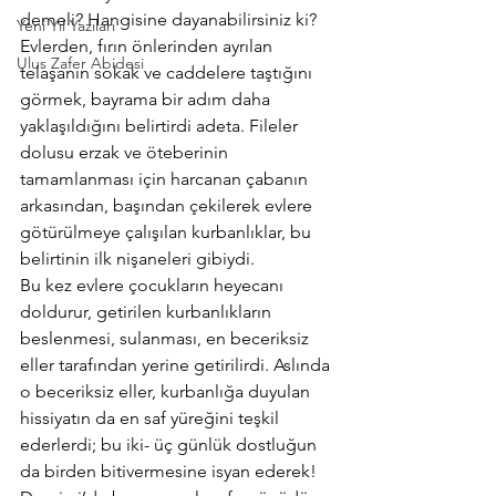
demeli? Hangisine dayanabilirsiniz ki?
Yeni Yıl Yazıları
Evlerden, fırın önlerinden ayrılan 
Ulus Zafer Abidesi
telaşanın sokak ve caddelere taştığını 
görmek, bayrama bir adım daha 
yaklaşıldığını belirtirdi adeta. Fileler 
dolusu erzak ve öteberinin 
tamamlanması için harcanan çabanın 
arkasından, başından çekilerek evlere 
götürülmeye çalışılan kurbanlıklar, bu 
belirtinin ilk nişaneleri gibiydi.
Bu kez evlere çocukların heyecanı 
doldurur, getirilen kurbanlıkların 
beslenmesi, sulanması, en beceriksiz 
eller tarafından yerine getirilirdi. Aslında 
o beceriksiz eller, kurbanlığa duyulan 
hissiyatın da en saf yüreğini teşkil 
ederlerdi; bu iki- üç günlük dostluğun 
da birden bitivermesine isyan ederek!