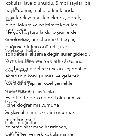
kokular ilave olunurdu. Şimdi sayıları bir 
Hızırellez
hayli azalmış mahalle fırınlarında 
pişirilerek yerini alan ekmek, börek, 
İLEV
pide, lokum ve peksimet kokuları.
İzmir Yazıları
Ne çok koştururlardı,  o günlerde 
ninelerimiz, annelerimiz!  Bağırış 
Kent Kimliği
bağırışa bir fırın önü telaşı ve 
Koleksiyon Kültürü
sohbetleri, akşama değin sürer giderdi. 
Memleket Hastaneleri Fotoğraf Proje
Bu sohbetlerin en önemli konusunu 
ise, bayrama gelecek yakın, eş-dost ve 
Konuk Yazar
akrabanın konuşulması ve gelecek 
Köy Enstitüleri
konuklara yapılan özel yemekler 
oluştururdu.
Nazim Nasreddinov Yazıları
Evleri fetheden o pide kokularını ve 
Takvim
içine doğranmış yumurta 
Sergilerim
haşlamalarının lezzetini unutmak 
mümkün mü?
Tarihi Fotoğraflar
Ya arafe akşamına hazırlanan, 
Uluğ Bey
demlenen yemek kokularına ne 