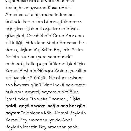
yaşanmışlıklara ait: Kurbanlarımızı 
kesip, hazırlayıveren Kasap Halil 
Amcanın ustalığı, mahalle fırınları 
önünde kadınların bitmez, tükenmez 
uğraşları,  Çakmakoğullarının büyük 
güveçleri, Cevahirlerin Ömer Amcanın 
sakinliği,  Vufakların Vahip Amcanın her 
dem çalışkanlığı, Salim Beylerin Salim 
Abinin  kurbanı yere yatırmadaki 
mahareti, kelle-paça ütüleme işleri için 
Kemal Beylerin Güngör Abinin çuvalları 
sırtlayarak götürüşü.  Ne olursa olsun, 
son bayram günü ikindi vakti hep evde 
bulunma gayreti, bayramın bittiğine 
işaret eden “top atışı” sonrası, 
“ İşte 
geldi- geçti bayram
, 
sağ olana her gün 
bayram”
nidalarına kâh,  Kemal Beylerin 
Kemal Bey amcadan, ya da Abdi 
Beylerin İzzettin Bey amcadan şahit 