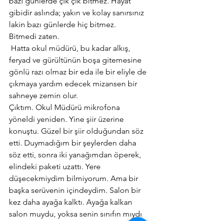
bazı günlerde çık çık bitmez. Hayat 
gibidir aslında; yakın ve kolay sanırsınız 
lakin bazı günlerde hiç bitmez.
Bitmedi zaten.
 Hatta okul müdürü, bu kadar alkış,  
feryad ve gürültünün boşa gitemesine 
gönlü razı olmaz bir eda ile bir eliyle de 
çıkmaya yardım edecek mizansen bir 
sahneye zemin olur.
Çıktım. Okul Müdürü mikrofona 
yöneldi yeniden. Yine şiir üzerine 
konuştu. Güzel bir şiir olduğundan söz 
etti. Duymadığım bir şeylerden daha 
söz etti, sonra iki yanağımdan öperek, 
elindeki paketi uzattı. Yere 
düşecekmiydim bilmiyorum. Ama bir 
başka serüvenin içindeydim. Salon bir 
kez daha ayağa kalktı. Ayağa kalkan 
salon muydu, yoksa senin sınıfın mıydı 