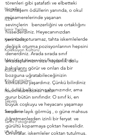
törenleri gibi şatafatlı ve elbetteki 
Hızırellez
muhteşem ödüllerin yanında, o okul 
müsamerelerinde yaşanan 
İLEV
sevinçlerin   benzerliğini ve ortaklığını 
İzmir Yazıları
hissederdiniz. Heyecanınızdan 
yerinizde oturamaz, tahta iskemlelerde 
Kent Kimliği
değişik oturma pozisyonlarının hepsini 
Koleksiyon Kültürü
denerdiniz. Arada sırada sınıf 
Memleket Hastaneleri Fotoğraf Proje
arkadaşlarınızın size hayranlık dolu 
bakışlarını görür ve onları da bir 
Konuk Yazar
bozguna uğratabileceğinizin 
Köy Enstitüleri
korkusunu yaşardınız. Çünkü bilirdiniz 
ki, ödül belki sizin şahsınızındır, ama 
Nazim Nasreddinov Yazıları
gurur bütün sınıfındır. O sınıf ki, en 
Takvim
büyük coşkuyu ve heyacanı yaşamayı 
Sergilerim
kendine layık görmüş , o güne mahsus 
öğretmenlerden izinli bir feryat  ve 
Tarihi Fotoğraflar
gürültü koparmaya çoktan heveslidir. 
Uluğ Bey
Ön sıralar, iskemleler çoktan tutulmuş, 