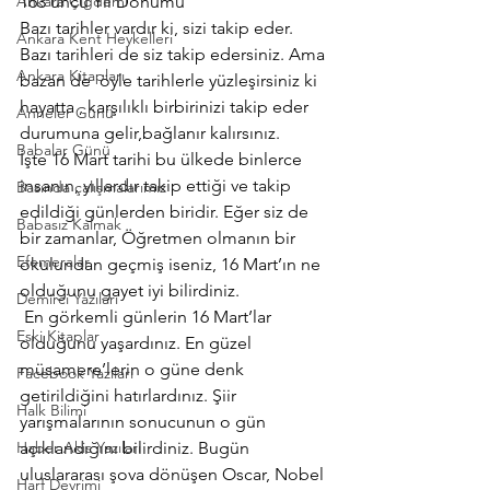
Ankara Çiğdemi
163’üncü Yıl Dönümü
Bazı tarihler vardır ki, sizi takip eder. 
Ankara Kent Heykelleri
Bazı tarihleri de siz takip edersiniz. Ama 
Ankara Kitapları
bazan de  öyle tarihlerle yüzleşirsiniz ki 
hayatta , karşılıklı birbirinizi takip eder 
Anneler Günü
durumuna gelir,bağlanır kalırsınız.
Babalar Günü
İşte 16 Mart tarihi bu ülkede binlerce 
insanın, yıllardır takip ettiği ve takip 
Basında çalışmalarımız
edildiği günlerden biridir. Eğer siz de 
Babasız Kalmak
bir zamanlar, Öğretmen olmanın bir 
Efemeralar
okulundan geçmiş iseniz, 16 Mart’ın ne 
olduğunu gayet iyi bilirdiniz.
Demirci Yazıları
 En görkemli günlerin 16 Mart’lar 
Eski Kitaplar
olduğunu yaşardınız. En güzel 
müsamere’lerin o güne denk 
Facebook Yazıları
getirildiğini hatırlardınız. Şiir 
Halk Bilimi
yarışmalarının sonucunun o gün 
Haber Akis Yazıları
açıklandığını bilirdiniz. Bugün 
uluslararası şova dönüşen Oscar, Nobel 
Harf Devrimi