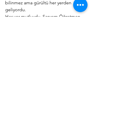
bilinmez ama gürültü her yerden 
geliyordu.
Her yer mutluydu. Sanırım Öğretmen 
Okullarının Kuruluşunun 125 veya 
126’ıncı Yıl Dönümleriydi. O sahne, 
yıllarca öğrencisi olduğum Demirci İlk 
Öğretmen Okulu’nun müsamere 
salonundaydı. Muhteşem bir salon idi. 
Beni şair ilan eden bir salondu. O 
salon, bazılarımızı yazar, bazılarımızı 
oyuncu, bazılarımızı sanatçı ilan etmişti. 
Ama her şeyden çok ve önemlisi de 
hepimizi Öğretmen etmişti. Adam 
etmişti.
Bugün Öğretmen Okullarının 
Kuruluşunun 163’üncü Yıl Dönümü. 
“Köyde Ağlayan var” adlı o şiir, hala 
benim son ödül kazanmış şiirimdir. 
Eminim hala, son oyununu o sahnede 