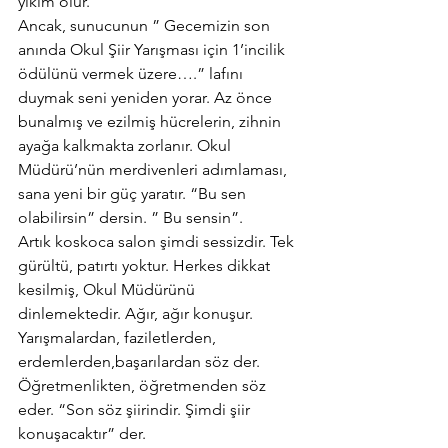
yıkım olur.
Ancak, sunucunun ” Gecemizin son 
anında Okul Şiir Yarışması için 1’incilik 
ödülünü vermek üzere….” lafını 
duymak seni yeniden yorar. Az önce 
bunalmış ve ezilmiş hücrelerin, zihnin 
ayağa kalkmakta zorlanır. Okul 
Müdürü’nün merdivenleri adımlaması, 
sana yeni bir güç yaratır. “Bu sen 
olabilirsin” dersin. ” Bu sensin”.
Artık koskoca salon şimdi sessizdir. Tek 
gürültü, patırtı yoktur. Herkes dikkat 
kesilmiş, Okul Müdürünü 
dinlemektedir. Ağır, ağır konuşur. 
Yarışmalardan, faziletlerden, 
erdemlerden,başarılardan söz der. 
Öğretmenlikten, öğretmenden söz 
eder. “Son söz şiirindir. Şimdi şiir 
konuşacaktır” der.