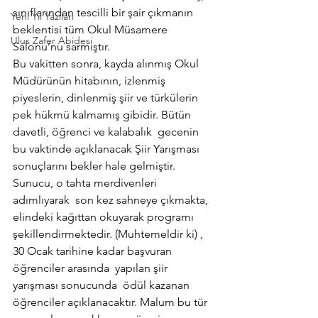
sınıflarından tescilli bir şair çıkmanın 
Yeni Yıl Yazıları
beklentisi tüm Okul Müsamere 
Ulus Zafer Abidesi
Salonu’nu sarmıştır.
Bu vakitten sonra, kayda alınmış Okul 
Müdürünün hitabının, izlenmiş 
piyeslerin, dinlenmiş şiir ve türkülerin 
pek hükmü kalmamış gibidir. Bütün 
davetli, öğrenci ve kalabalık  gecenin 
bu vaktinde açıklanacak Şiir Yarışması 
sonuçlarını bekler hale gelmiştir.
Sunucu, o tahta merdivenleri 
adımlıyarak  son kez sahneye çıkmakta, 
elindeki kağıttan okuyarak programı 
şekillendirmektedir. (Muhtemeldir ki) , 
30 Ocak tarihine kadar başvuran 
öğrenciler arasında  yapılan şiir 
yarışması sonucunda  ödül kazanan 
öğrenciler açıklanacaktır. Malum bu tür 