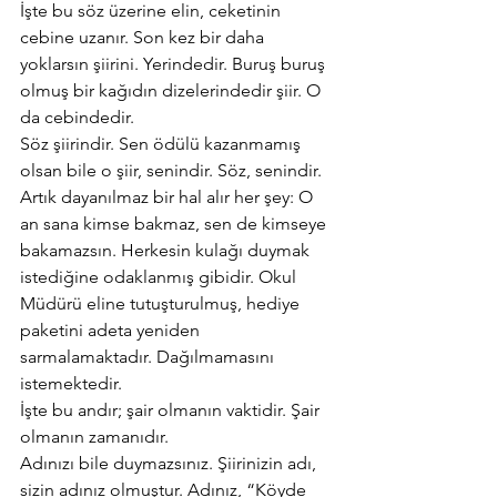
İşte bu söz üzerine elin, ceketinin 
cebine uzanır. Son kez bir daha 
yoklarsın şiirini. Yerindedir. Buruş buruş 
olmuş bir kağıdın dizelerindedir şiir. O 
da cebindedir.
Söz şiirindir. Sen ödülü kazanmamış 
olsan bile o şiir, senindir. Söz, senindir.  
Artık dayanılmaz bir hal alır her şey: O 
an sana kimse bakmaz, sen de kimseye 
bakamazsın. Herkesin kulağı duymak 
istediğine odaklanmış gibidir. Okul 
Müdürü eline tutuşturulmuş, hediye 
paketini adeta yeniden 
sarmalamaktadır. Dağılmamasını 
istemektedir.
İşte bu andır; şair olmanın vaktidir. Şair 
olmanın zamanıdır.
Adınızı bile duymazsınız. Şiirinizin adı, 
sizin adınız olmuştur. Adınız, “Köyde 