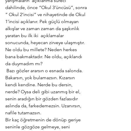
yarışmaların  açıklanma süreci 
dahilinde, önce “Okul 3’üncüsü”, sonra 
” Okul 2’incisi” ve nihayetinde de Okul 
1’incisi açıklanır. Pek güçlü olmayan 
alkışlar ve zaman zaman da şaşkınlık 
yaratan bu ilk iki  açıklamalar 
sonucunda, heyecan zirveye ulaşmıştır.
Ne oldu bu millete? Neden herkes 
bana bakmaktadır. Ne oldu, açıklandı 
da duymadım mı?
 Bazı gözler ararsın o esnada salonda. 
Bakarsın, yok bulamazsın. Kızarsın 
kendi kendine. Nerde bu dersin, 
nerde? Oysa deli gibi uzanmış bir el, 
senin aradığın bir gözden fazlasıdır 
aslında da, farkedemezsin. Uzanırsın, 
nafile tutamazsın.
Bir kaç öğretmenin de dönüp geriye 
seninle gözgöze gelmeye, seni 