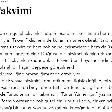
kunur
ara Kitapları
Anneler Günü
Babalar Günü
Basınd
akvimi
Demirci Yazıları
Eski Kitaplar
Facebook Yazıları
mıyla “Takvim” dir, hem de kullanılan örnek olarak “takvim”
vrimi
Hızırellez
İLEV
İzmir Yazıları
Kent Kimli
Fransız takvimleri hem çok orjinal çalışmalardır, hem de üs
a tarih ifade edicidir. Doğrusu bir takvimci olarak, tek kart
 PTT takvimleri kadar pek az takvim beni heyecanlandırabi
Proje
Konuk Yazar
Köy Enstitüleri
Nazim Nasreddi
alı olarak bir kaçını peşpeşe görebilmek!
kvimciliğine hayranlığımı ifade etmeliyim.
bir Fransız takvimini konu edinmem, ilgisiz değil. Elimizd
ar
Uluğ Bey
i var. Fransa da bir yıl önce 1881 ‘de Tunus’u işgal etmiş 
de Tunus temalı bir takvimdir. “Tunus Yünleri İçin” yazmak
Resmin ortasında çok güzel bir Tunuslu kadın, bir yanında
kaynağı bir Tunus Koyunu ve kadının kucağında da muhte