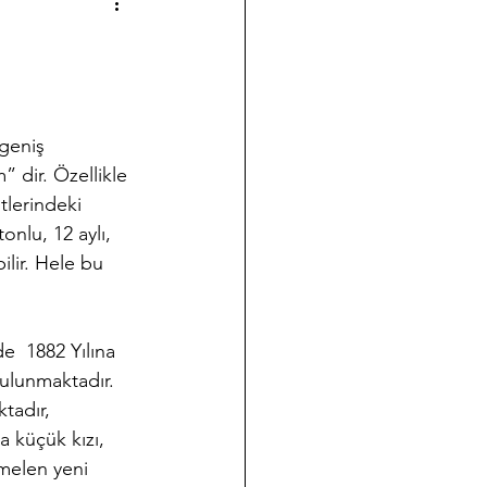
a çalışmalarımız
Halk Bilimi
 dir. Özellikle 
ği
Koleksiyon Kültürü
tlerindeki 
onlu, 12 aylı, 
lir. Hele bu 
nov Yazıları
Takvim
e  1882 Yılına 
bulunmaktadır. 
tadır, 
 küçük kızı, 
melen yeni 