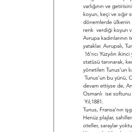
varlığının ve getirisi
koyun, keçi ve sığır 
dönemlerde ülkenin e
renk  verdiği koyun v
Avrupa kadınlarının t
yataklar. Avrupalı, T
 16’ncı Yüzyılın ikin
statüsü tanınarak, ke
yönetilen Tunus’un ka
 Tunus’un bu yünü, O
devam ettiyse de, An
Osmanlı  ise softunu a
 Yıl;1881.
Tunus, Fransa’nın işg
Henüz plajlar, sahiller
oteller, saraylar yoktu