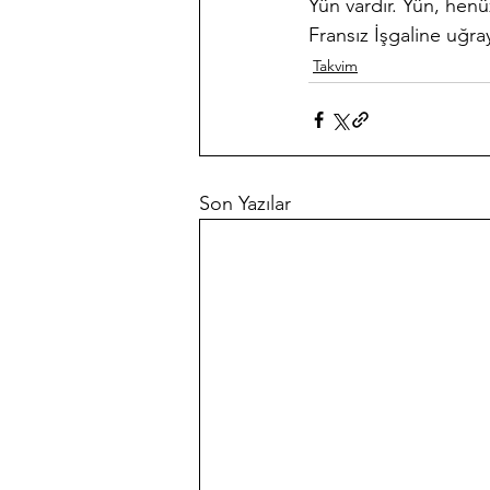
Yün vardır. Yün, henüz
Fransız İşgaline uğra
Takvim
Son Yazılar