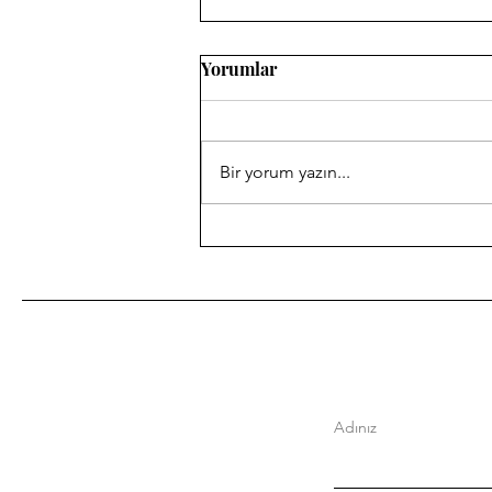
Yorumlar
Bir yorum yazın...
Nostalji Takvimi: Mayıs 2018
Adınız