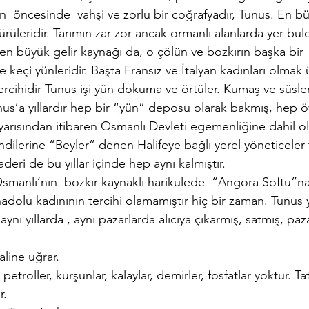
nin  öncesinde  vahşi ve zorlu bir coğrafyadır, Tunus. En b
sürüleridir. Tarımın zar-zor ancak ormanlı alanlarda yer bu
n büyük gelir kaynağı da, o çölün ve bozkırın başka bir  
e keçi yünleridir. Başta Fransız ve İtalyan kadınları olmak
ercihidir Tunus işi yün dokuma ve örtüler. Kumaş ve süsler. 
unus’a yıllardır hep bir “yün” deposu olarak bakmış, hep 
ci yarısından itibaren Osmanlı Devleti egemenliğine dahil ol
ndilerine “Beyler” denen Halifeye bağlı yerel yöneticeler 
deri de bu yıllar içinde hep aynı kalmıştır.
smanlı’nın  bozkır kaynaklı harikulede  “Angora Softu”na
adolu kadınının tercihi olamamıştır hiç bir zaman. Tunus
ynı yıllarda , aynı pazarlarda alıcıya çıkarmış, satmış, paza
aline uğrar.
 petroller, kurşunlar, kalaylar, demirler, fosfatlar yoktur. Tat
r.