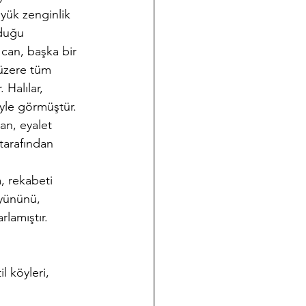
üyük zenginlik 
lduğu 
can, başka bir 
 üzere tüm 
Halılar, 
öyle görmüştür.
an, eyalet 
tarafından 
, rekabeti 
 yününü, 
rlamıştır.
il köyleri, 