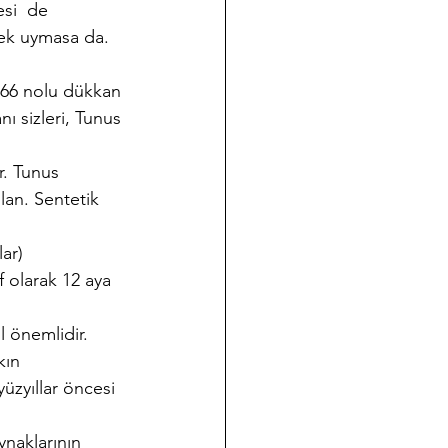
si  de 
pek uymasa da. 
 166 nolu dükkan 
ı sizleri, Tunus 
r. Tunus 
lan. Sentetik 
ar) 
 olarak 12 aya 
l önemlidir. 
kın 
yüzyıllar öncesi 
ynaklarının 