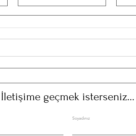
Nost
Nostalji Takvimi: Nisan 2018
İletişime geçmek isterseniz...
Soyadınız