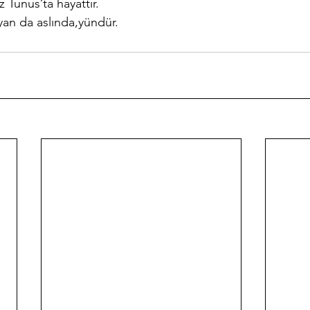
 Tunus’ta hayattır.
yan da aslında,yündür.