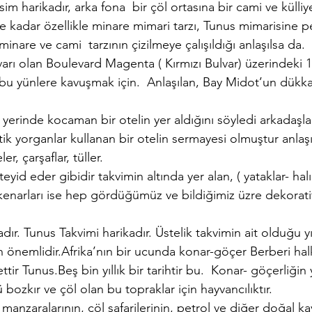
m harikadır, arka fona  bir çöl ortasına bir cami ve külliye
r ne kadar özellikle minare mimari tarzı, Tunus mimarisine 
inare ve cami  tarzının çizilmeye çalışıldığı anlaşılsa da.
bulvarı olan Boulevard Magenta ( Kırmızı Bulvar) üzerindeki
 bu yünlere kavuşmak için.  Anlaşılan, Bay Midot’un dükkan
erinde kocaman bir otelin yer aldığını söyledi arkadaşla
ik yorganlar kullanan bir otelin sermayesi olmuştur anlaşı
er, çarşaflar, tüller.
eyid eder gibidir takvimin altında yer alan, ( yataklar- halıl
kenarları ise hep gördüğümüz ve bildiğimiz üzre dekoratif
dır. Tunus Takvimi harikadır. Üstelik takvimin ait olduğu yı
 önemlidir.Afrika’nın bir ucunda konar-göçer Berberi hal
tir Tunus.Beş bin yıllık bir tarihtir bu.  Konar- göçerliğin 
 bozkır ve çöl olan bu topraklar için hayvancılıktır.
manzaralarının, çöl safarilerinin, petrol ve diğer doğal ka