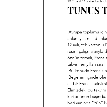
19 Oca 2011
2 dakikada o
Ankara Kent Heykelleri
Ank
TUNUS T
Babasız Kalmak
Efemeralar
 Avrupa toplumu içinde en güzel takvimler hep Fransa’dan çıkmıştır. Bu hem  geniş 
anlamıyla, milad anla
Haber Akis Yazıları
Harf De
12 aylı, tek kartonlu 
resim çalışmalarıyla d
özgün temalı, Fransız
Memleket Hastaneleri Fotoğraf 
takvimleri yılları sır
 Bu konuda Fransız ta
 Beğenim içinde olan 
Sergilerim
Tarihi Fotoğrafl
ait bir Fransız takvim
Elimizdeki bu takvim 
kartonunun başında. 
beri yanında “Yün” 