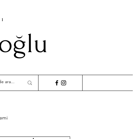
cı
ioğlu
demi