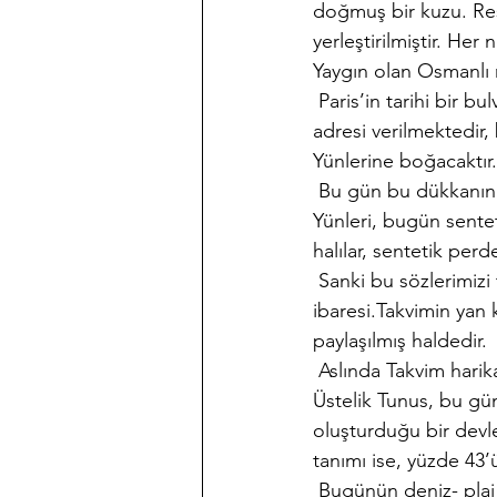
doğmuş bir kuzu. Resi
yerleştirilmiştir. He
Yaygın olan Osmanlı m
 Paris’in tarihi bir 
adresi verilmektedir,
Yünlerine boğacaktır.
 Bu gün bu dükkanın y
Yünleri, bugün sentet
halılar, sentetik perdel
 Sanki bu sözlerimizi t
ibaresi.Takvimin yan 
paylaşılmış haldedir.
 Aslında Takvim harika
Üstelik Tunus, bu gün
oluşturduğu bir devlet
tanımı ise, yüzde 43’ü
 Bugünün deniz- plaj 