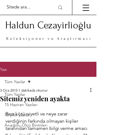
Haldun Cezayirlioğlu
Koleksiyoner ve Araştırmacı
Yazı
Tüm Yazılar
3 Oca 2015
1 dakikada okunur
Tüm Yazılar
Sitemiz yeniden ayakta
15 Haziran Yazıları
Bazı kötü niyetli ve neye zarar 
70 yıllık yazılar
verdiğinin farkında olmayan kişiler 
Anadolu Ölçü Birimleri
tarafından tamamen bilgi verme amacı 