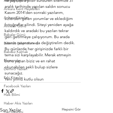
Ankara Çiğdemi
ile yayınını 5 yıldır sürdüren sitemize 31 
aralık tarihinde yapılan saldırı sonucu 
Ankara Kent Heykelleri
Kasım 2014’den sonraki yazılarım, 
Ankara Kitapları
sizlerden gelen yorumlar ve eklediğim 
fotoğraflar silindi. Siteyi yeniden ayağa 
Anneler Günü
kaldırdık ve aradaki bu yazıları tekrar 
Babalar Günü
geri getirmeye çalışıyorum. Bu arada 
sitenin tasarımını da değiştirelim dedik. 
Basında çalışmalarımız
Bu günlerde her girişinizde farklı bir 
Babasız Kalmak
tema sizi karşılayabilir. Merak etmeyin 
Efemeralar
bunu yapan biziz ve en rahat 
okunabilen şekli bulup sizlere 
Demirci Yazıları
sunacağız.
Eski Kitaplar
Yeni yılınız kutlu olsun
Facebook Yazıları
Halk Bilimi
Haber Akis Yazıları
Hepsini Gör
Son Yazılar
Harf Devrimi