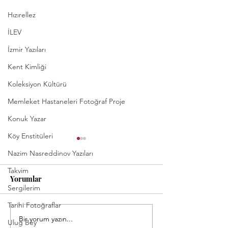
Hızırellez
İLEV
İzmir Yazıları
Kent Kimliği
Koleksiyon Kültürü
Memleket Hastaneleri Fotoğraf Proje
Konuk Yazar
Köy Enstitüleri
Nazim Nasreddinov Yazıları
Takvim
Yorumlar
Sergilerim
Tarihi Fotoğraflar
Bir yorum yazın...
Köy Enstitüleri Kitap ve
Kara Tahta Oku
Uluğ Bey