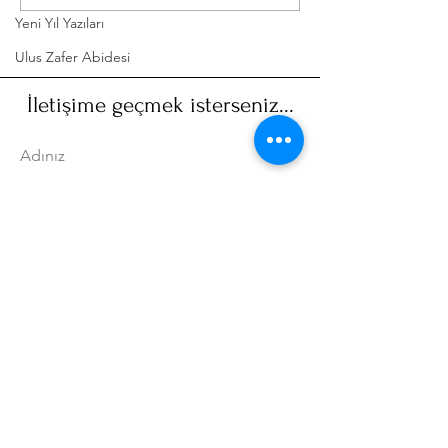
Efemera Sergisi
Fotoğrafları Gr
Yeni Yıl Yazıları
Ulus Zafer Abidesi
İletişime geçmek isterseniz...
Adınız
Soyadınız
Email
Mesajınız...