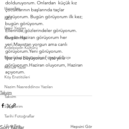
dolduruyorum. Onlardan  küçük kız 
Hızırellez
çocuklarının başlarında taçlar 
görüyorum. Bugün görüyorum ilk kez; 
İLEV
bugün görüyorum. 
İzmir Yazıları
Ellerinde,gözlerindeler görüyorum.
Bugün Haziran görüyorum her 
Kent Kimliği
yeri.Mayıstan yorgun ama canlı 
Koleksiyon Kültürü
görüyorum.Yeni görüyorum.
Memleket Hastaneleri Fotoğraf Proje
İşte yine büyüyorum, işte yine 
görüyorum.Haziran oluyorum, Haziran 
Konuk Yazar
açıyorum.
Köy Enstitüleri
Nazim Nasreddinov Yazıları
Takvim
Takvim
Sergilerim
Tarihi Fotoğraflar
Uluğ Bey
Hepsini Gör
Son Yazılar