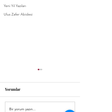
Yeni Yıl Yazıları
Ulus Zafer Abidesi
Yorumlar
Bir yorum yazın...
Nostalji Takvimi: Nisan
Nostalji Takvimi