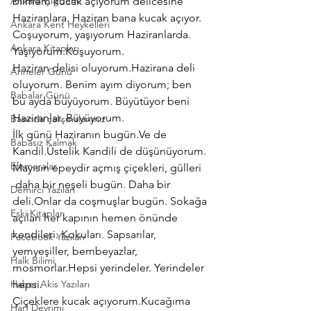
Ankara Çiğdemi
bilmem kucak açıyorum delicesine 
Haziranlara. Haziran bana kucak açıyor. 
Ankara Kent Heykelleri
Coşuyorum, yaşıyorum Haziranlarda. 
Ankara Kitapları
Yaşıyorum.Koşuyorum.
Haziran delisi oluyorum.Hazirana deli 
Anneler Günü
oluyorum. Benim ayım diyorum; ben 
Babalar Günü
bu ayda büyüyorum. Büyütüyor beni 
Haziranlar. Büyüyorum.
Basında çalışmalarımız
İlk günü Haziranın bugün.Ve de 
Babasız Kalmak
Kandil.Üstelik Kandili de düşünüyorum.
Efemeralar
Mayısın epeydir açmış çiçekleri, gülleri 
 daha bir neşeli bugün. Daha bir 
Demirci Yazıları
deli.Onlar da coşmuşlar bugün. Sokağa 
Eski Kitaplar
açılan her kapının hemen önünde 
kendileri. Kokuları. Sapsarılar, 
Facebook Yazıları
yemyeşiller, bembeyazlar, 
Halk Bilimi
mosmorlar.Hepsi yerindeler. Yerindeler 
Haber Akis Yazıları
hepsi.
Çiçeklere kucak açıyorum.Kucağıma 
Harf Devrimi