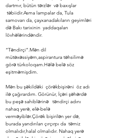
dartmır, bütün tərzlər  və baxışlar 
 təbiidir.Asma lampalar da, Tula 
samovarı da, çayxanadakıların geyimləri 
də Bakı tarixinin  yaddaqalan 
lövhələrindəndir.
“Təndirçi”.Mən dil 
mütəxəssiyəm,aspirantura təhsilimə 
görə türkoloqam.Hələ belə söz 
eşitməmişdim.
Mən bu şəkildəki  çörəkbişirəni  öz adı 
ilə çağırardım. Görünür, İçəri şəhərdə 
bu peşə sahiblərinə   təndirçi adını 
nahaq yerə, elə-belə  
verməyiblər.Çörək bişirilən yer də, 
burada yandırılan çırçırpı da  təmiz 
olmalıdır,halal olmalıdır. Nahaq yerə 