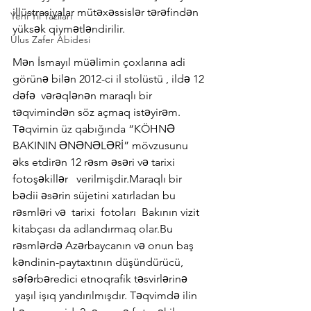
illüstrasiyalar mütəxəssislər tərəfindən 
Yeni Yıl Yazıları
yüksək qiymətləndirilir.
Ulus Zafer Abidesi
Mən İsmayıl müəlimin çoxlarına adi 
görünə bilən 2012-ci il stolüstü , ildə 12 
dəfə  vərəqlənən maraqlı bir 
təqvimindən söz açmaq istəyirəm. 
Təqvimin üz qabığında “KÖHNƏ 
BAKININ ƏNƏNƏLƏRİ” mövzusunu 
əks etdirən 12 rəsm əsəri və tarixi 
fotoşəkillər   verilmişdir.Maraqlı bir 
bədii əsərin süjetini xatırladan bu 
rəsmləri və  tarixi  fotoları  Bakının vizit 
kitabçası da adlandırmaq olar.Bu 
rəsmlərdə Azərbaycanın və onun baş 
kəndinin-paytaxtının düşündürücü, 
səfərbəredici etnoqrafik təsvirlərinə 
 yaşıl işıq yandırılmışdır. Təqvimdə ilin 