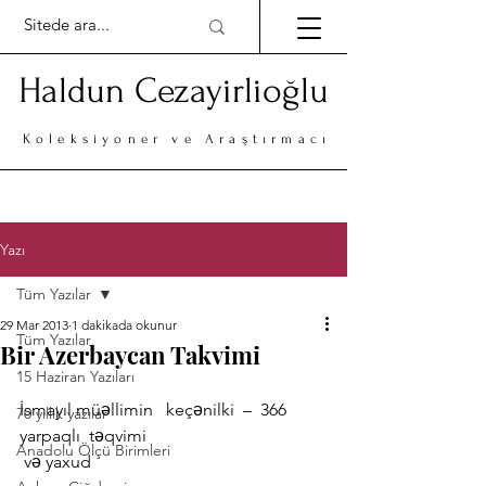
Haldun Cezayirlioğlu
Koleksiyoner ve Araştırmacı
Yazı
Tüm Yazılar
29 Mar 2013
1 dakikada okunur
Tüm Yazılar
Bir Azerbaycan Takvimi
15 Haziran Yazıları
İsmayıl müəllimin   keçənilki  –  366 
70 yıllık yazılar
yarpaqlı  təqvimi 
Anadolu Ölçü Birimleri
 və yaxud