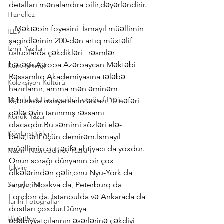
detalları mənalandıra bilir,dəyərləndirir.
Hızırellez
   Məktəbin foyesini  İsmayıl müəllimin 
İLEV
şagirdlərinin 200-dən artıq müxtəlif 
İzmir Yazıları
üslublarda çəkdikləri   rəsmlər 
bəzəyir.Avropa Azərbaycan Məktəbi 
Kent Kimliği
Rəssamlıq Akademiyasına tələbə 
Koleksiyon Kültürü
hazırlamır, amma mən əminəm 
Memleket Hastaneleri Fotoğraf Proje
ki,burada oxuyanların ən azı 10 nəfəri 
gələcəyin tanınmış rəssamı 
Konuk Yazar
olacaqdır.Bu səmimi sözləri elə-
Köy Enstitüleri
belə,tərif üçün demirəm.İsmayıl 
müəllimin bu tərifə ehtiyacı da yoxdur. 
Nazim Nasreddinov Yazıları
Onun sorağı dünyanın bir çox 
Takvim
ölkələrindən gəlir,onu Nyu-York da 
Sergilerim
tanıyır, Moskva da, Peterburq da 
London da. İstanbulda və Ankarada da 
Tarihi Fotoğraflar
dostları çoxdur.Dünya 
Uluğ Bey
ədəbiyyatçılarının əsərlərinə çəkdiyi 