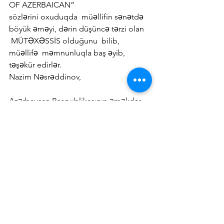
OF AZERBAICAN”
sözlərini oxuduqda  müəllifin sənətdə 
böyük əməyi, dərin düşüncə tərzi olan 
 MÜTƏXƏSSİS olduğunu  bilib, 
müəllifə  məmnunluqla baş əyib, 
təşəkür edirlər.
Nazim Nəsrəddinov,
Azərbaycan Respublikasının əməkdar 
müəllimi,
Bakıdakı Avropa  Azərbaycan 
Məktəbinin kafedra müdiri.
Nazim Nasreddinov Yazıları
Takvim