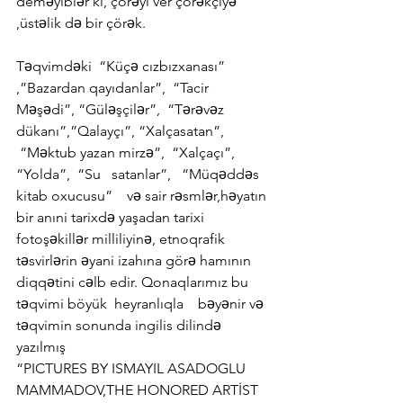
deməyiblər ki, çörəyi ver çörəkçiyə 
,üstəlik də bir çörək.
Təqvimdəki  “Küçə cızbızxanası” 
,”Bazardan qayıdanlar”,  “Tacir 
Məşədi”, “Güləşçilər”,  “Tərəvəz 
dükanı”,”Qalayçı”, “Xalçasatan”, 
 “Məktub yazan mirzə”,  “Xalçaçı”,   
“Yolda”,  “Su   satanlar”,   “Müqəddəs 
kitab oxucusu”    və sair rəsmlər,həyatın 
bir anıni tarixdə yaşadan tarixi 
fotoşəkillər milliliyinə, etnoqrafik 
təsvirlərin əyani izahına görə hamının 
diqqətini cəlb edir. Qonaqlarımız bu 
təqvimi böyük  heyranlıqla    bəyənir və 
təqvimin sonunda ingilis dilində 
yazılmış
“PICTURES BY ISMAYIL ASADOGLU 
MAMMADOV,THE HONORED ARTİST 