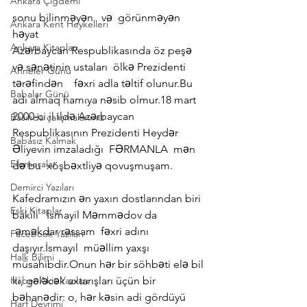
Ankara Çiğdemi
sonu bilinməyən   və  görünməyən 
Ankara Kent Heykelleri
həyat
Ankara Kitapları
Azərbaycan Respublikasında öz peşə 
və sənətinin ustaları  ölkə Prezidenti 
Anneler Günü
tərəfindən    fəxri adla təltif olunur.Bu 
Babalar Günü
adı almaq hamıya nəsib olmur.18 mart 
2000-ci il ildə Azərbaycan 
Basında çalışmalarımız
Respublikasının Prezidenti Heydər 
Babasız Kalmak
Əliyevin imzaladığı  FƏRMANLA  mən 
Efemeralar
də bu  xöşbəxtliyə qovuşmuşam.
Demirci Yazıları
Kafedramızın ən yaxın dostlarından biri 
Eski Kitaplar
bakılı   İsmayil Məmmədov da 
 əməkdar rəssam  fəxri adını 
Facebook Yazıları
daşıyır.İsmayıl  müəllim yaxşı 
Halk Bilimi
müsahibdir.Onun hər bir söhbəti elə bil 
Haber Akis Yazıları
ki, gələcək axtarışları üçün bir 
bəhanədir: o, hər kəsin adi gördüyü 
Harf Devrimi