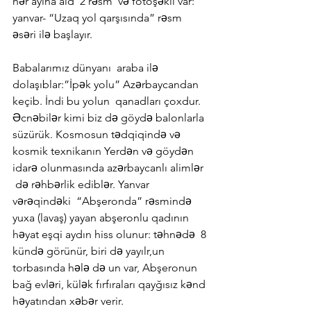
hər ayına aid  2 rəsm  və fotoşəkil var: 
yanvar- “Uzaq yol qarşısında” rəsm 
əsəri ilə başlayır.
Babalarımız dünyanı  araba ilə 
dolaşıblar:”İpək yolu” Azərbaycandan 
keçib. İndi bu yolun  qanadları çoxdur. 
Əcnəbilər kimi biz də göydə balonlarla 
süzürük. Kosmosun tədqiqində və 
kosmik texnikanın Yerdən və göydən 
idarə olunmasında azərbaycanlı alimlər 
 də rəhbərlik ediblər. Yanvar 
vərəqindəki  “Abşeronda” rəsmində 
yuxa (lavaş) yayan abşeronlu qadının 
həyat eşqi aydın hiss olunur: təhnədə  8 
kündə görünür, biri də yayılr,un 
torbasında hələ də un var, Abşeronun 
bağ evləri, külək fırfıraları qayğısız kənd 
həyatından xəbər verir.