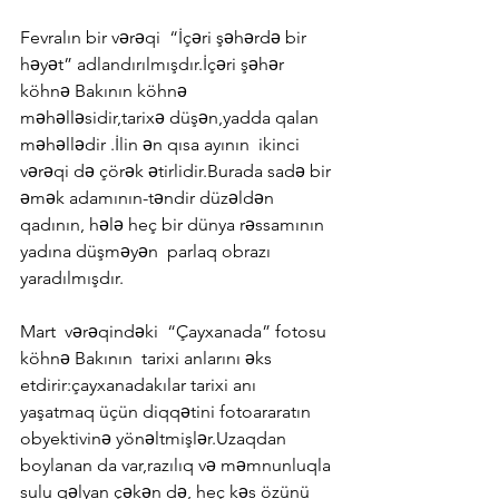
Fevralın bir vərəqi  “İçəri şəhərdə bir 
həyət” adlandırılmışdır.İçəri şəhər 
köhnə Bakının köhnə 
məhəlləsidir,tarixə düşən,yadda qalan 
məhəllədir .İlin ən qısa ayının  ikinci 
vərəqi də çörək ətirlidir.Burada sadə bir 
əmək adamının-təndir düzəldən 
qadının, hələ heç bir dünya rəssamının 
yadına düşməyən  parlaq obrazı 
yaradılmışdır.
Mart  vərəqindəki  “Çayxanada” fotosu 
köhnə Bakının  tarixi anlarını əks 
etdirir:çayxanadakılar tarixi anı 
yaşatmaq üçün diqqətini fotoararatın 
obyektivinə yönəltmişlər.Uzaqdan 
boylanan da var,razılıq və məmnunluqla 
sulu qəlyan çəkən də, heç kəs özünü 