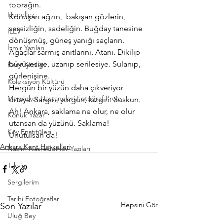
toprağın.
Hızırellez
Konuşan ağzın,  bakışan gözlerin, 
sessizliğin, sadeliğin. Buğday tanesine 
İLEV
dönüşmüş, güneş yanığı saçların.
İzmir Yazıları
Ağaçlar sarmış anıtlarını, Atanı. Dikilip 
büyüyesiye, uzanıp serilesiye. Sulanıp, 
Kent Kimliği
gürlenişine.
Koleksiyon Kültürü
Hergün bir yüzün daha çıkveriyor 
Memleket Hastaneleri Fotoğraf Proje
ortaya. Sargın, yorgun, kızgın. Suskun.
Ah! Ankara, saklama ne olur, ne olur 
Konuk Yazar
utansan da yüzünü. Saklama!
Köy Enstitüleri
Unutulsan da!
Ankara Kent Heykelleri
Nazim Nasreddinov Yazıları
Takvim
Sergilerim
Tarihi Fotoğraflar
Hepsini Gör
Son Yazılar
Uluğ Bey