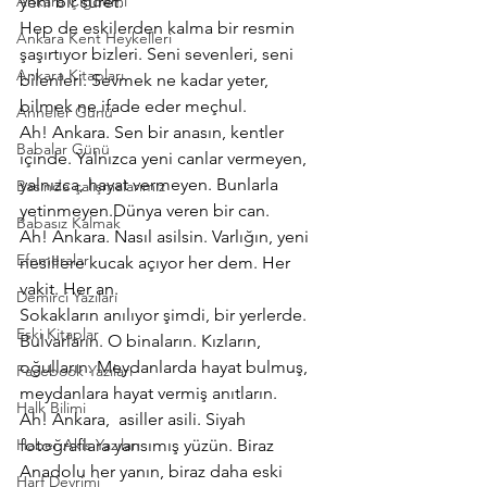
Ankara Çiğdemi
yeni bir suret.
Hep de eskilerden kalma bir resmin 
Ankara Kent Heykelleri
şaşırtıyor bizleri. Seni sevenleri, seni 
Ankara Kitapları
bilenleri. Sevmek ne kadar yeter, 
bilmek ne ifade eder meçhul.
Anneler Günü
Ah! Ankara. Sen bir anasın, kentler 
Babalar Günü
içinde. Yalnızca yeni canlar vermeyen, 
yalnızca, hayat vermeyen. Bunlarla 
Basında çalışmalarımız
yetinmeyen.Dünya veren bir can.
Babasız Kalmak
Ah! Ankara. Nasıl asilsin. Varlığın, yeni 
Efemeralar
nesillere kucak açıyor her dem. Her 
vakit. Her an.
Demirci Yazıları
Sokakların anılıyor şimdi, bir yerlerde. 
Eski Kitaplar
Bulvarların. O binaların. Kızların, 
oğulların. Meydanlarda hayat bulmuş, 
Facebook Yazıları
meydanlara hayat vermiş anıtların.
Halk Bilimi
Ah! Ankara,  asiller asili. Siyah 
Haber Akis Yazıları
fotoğraflara yansımış yüzün. Biraz 
Anadolu her yanın, biraz daha eski 
Harf Devrimi