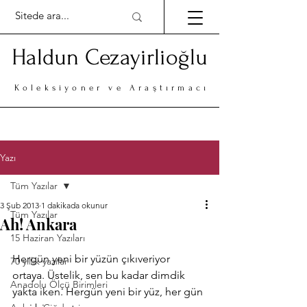
Haldun Cezayirlioğlu
Koleksiyoner ve Araştırmacı
Yazı
Tüm Yazılar
3 Şub 2013
1 dakikada okunur
Tüm Yazılar
Ah! Ankara
15 Haziran Yazıları
Hergün yeni bir yüzün çıkıveriyor 
70 yıllık yazılar
ortaya. Üstelik, sen bu kadar dimdik 
Anadolu Ölçü Birimleri
yakta iken. Hergün yeni bir yüz, her gün 