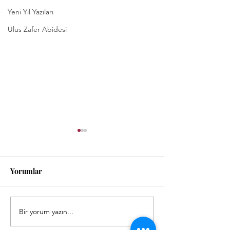
Yeni Yıl Yazıları
Ulus Zafer Abidesi
Yorumlar
Bir yorum yazın...
Atatürk Anıtlarının
Yaşanılan Kentle
Yanında İşporta Pazarları
Öğünmek!