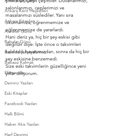
Ankara Çiğdemi
şirindiler. Çeşit çeşittiler. Duvarlarımızı, 
salonlarımızı, ceplerimizi ve 
Ankara Kent Heykelleri
masalarımızı süslediler. Yanı sıra 
Ankara Kitapları
okumamıza, öğrenmemize ve 
eğlenmemize de yararlardı.
Anneler Günü
Hani deriz ya, hiç bir şey eskisi gibi 
Babalar Günü
değildir diye: İşte önce o takvimleri 
kaldırdık hayatımızdan, sonra da hiç bir 
Basında çalışmalarımız
şey eskisine benzemedi.
Babasız Kalmak
Size eski takvimlerin güzelliğince yeni 
Efemeralar
yıllar diliyorum.
Demirci Yazıları
Eski Kitaplar
Facebook Yazıları
Halk Bilimi
Haber Akis Yazıları
Harf Devrimi