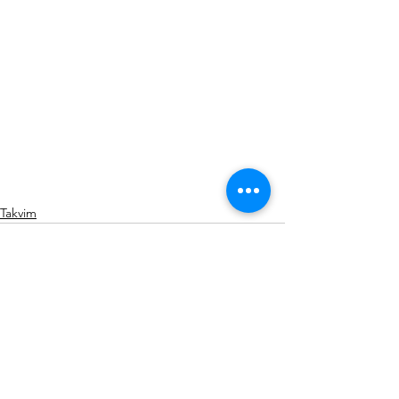
Takvim
Hepsini Gör
Son Yazılar