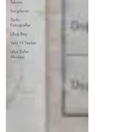
Takvim
Sergilerim
Tarihi
Fotoğraflar
Uluğ Bey
Yeni Yıl Yazıları
Ulus Zafer
Abidesi