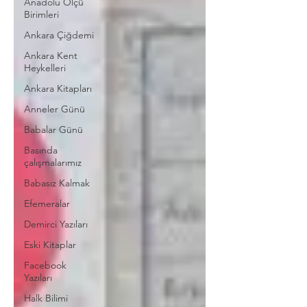
Anadolu Ölçü
Birimleri
Ankara Çiğdemi
Ankara Kent
Heykelleri
Ankara Kitapları
Anneler Günü
Babalar Günü
Basında
çalışmalarımız
Babasız Kalmak
Efemeralar
Demirci Yazıları
Eski Kitaplar
Facebook
Yazıları
Halk Bilimi