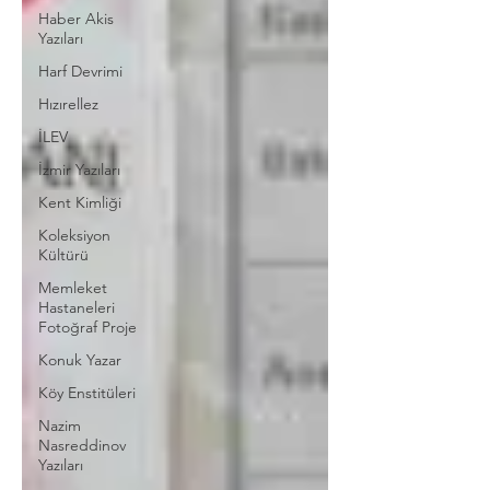
Haber Akis
Yazıları
Harf Devrimi
Hızırellez
İLEV
İzmir Yazıları
Kent Kimliği
Koleksiyon
Kültürü
Memleket
Hastaneleri
Fotoğraf Proje
Konuk Yazar
Köy Enstitüleri
Nazim
Nasreddinov
Yazıları