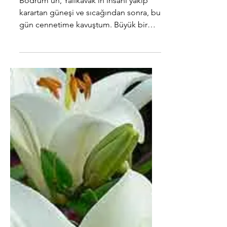
Cennet var!
Bodrum’un, Yalıkavak’ın insanı yakıp
karartan güneşi ve sıcağından sonra, bu
gün cennetime kavuştum. Büyük bir
özlem ve heyecan ile...