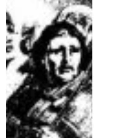
Sen Ağlama!
Sen ağlama dayanamam Ağlama göz
bebeğim sana kıyamam Al gözyaşlarım
senin senin olsun Göz yaşsız kalırsan
ben yaşayamam. Sen ağlama...