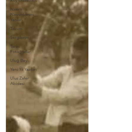
Köy Enstitüleri
Nazim
Nasreddinov
Yazıları
Takvim
Sergilerim
Tarihi
Fotoğraflar
Uluğ Bey
Yeni Yıl Yazıları
Ulus Zafer
Abidesi