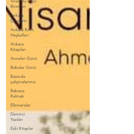
Anadolu Ölçü
Birimleri
Ankara
Çiğdemi
Ankara Kent
Heykelleri
Ankara
Kitapları
Anneler Günü
Babalar Günü
Basında
çalışmalarımız
Babasız
Kalmak
Efemeralar
Demirci
Yazıları
Eski Kitaplar