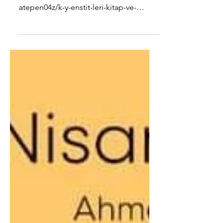
https://flipboard.com/@flipboardtr/e%
C4%9Flence-se%C3%A7kileri-
atepen04z/k-y-enstit-leri-kitap-ve-
efemera-sergisi-ayval-k-ta/a-
3CHNOhKwSp...