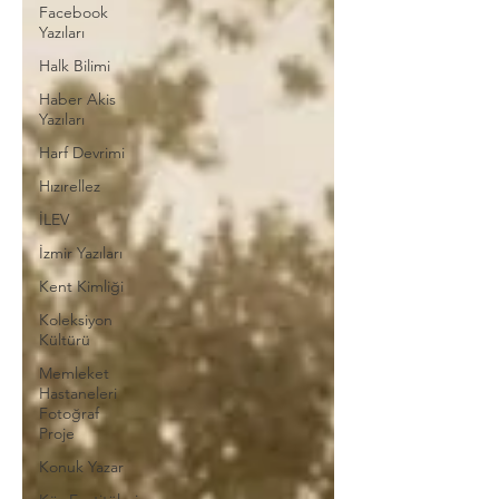
Facebook
Yazıları
Halk Bilimi
Haber Akis
Yazıları
Harf Devrimi
Hızırellez
İLEV
İzmir Yazıları
Kent Kimliği
Koleksiyon
Kültürü
Memleket
Hastaneleri
Fotoğraf
Proje
Konuk Yazar