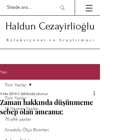
Haldun Cezayirlioğlu
Koleksiyoner ve Araştırmacı
Yazı
Tüm Yazılar
4 Nis 2014
2 dakikada okunur
Tüm Yazılar
Zaman hakkında düşünmeme
15 Haziran Yazıları
sebep olan amcama;
70 yıllık yazılar
Anadolu Ölçü Birimleri