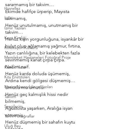
sararmamış bir takvim…
Hızırellez
Ekimde hafifçe ürperip, Mayısta 
İLEV
ısınmamış,
Henüz unutulmamış, unutmamış bir 
İzmir Yazıları
takvim…
Kent Kimliği
Henüz kışın yorgunluğuna, isyankâr bir 
bulut olup ağlamamış yağmur, fırtına,
Koleksiyon Kültürü
Yazın canlılığına, bir kelebekten fazla 
Memleket Hastaneleri Fotoğraf Proje
sevinmemiş kanat çırpa çırpa.
Naif mi naif.
Konuk Yazar
Henüz karda doluda üşümemiş,
Köy Enstitüleri
Ardına kendi gölgesi düşmemiş…
Nazim Nasreddinov Yazıları
Umutlu mu umutlu.
Henüz geç kalmışlık hissi nedir 
Takvim
bilmemiş,
Sergilerim
Ağustosta yaşarken, Aralığa isyan 
etmemiş.
Tarihi Fotoğraflar
Henüz düşmemiş bir sahafın kuytu 
Uluğ Bey
köşesine,