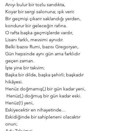
Anıyı bulur bir tozlu sandıkta,
Koyar bir sergi salonuna; ışık verir.
Bir geçmişi çıkarır saklandığı yerden, 
kondurur bir geleceğin rafına.
O rafta başka geçmişlerde vardır,
Lisanı farklı, mevsimi aynıdır.
Belki bazısı Rumi, bazısı Gregoryan,
Gün hepsinde aynı gün ama farklıdır 
geçen zaman.
İşte yine bir takvim;
Başka bir dilde, başka şehirli; başkadır 
hikâyesi.
Henüz doğmamış(,) bir gün kadar yeni,
 Henüz(,) doğmuş bir gün kadar eski.
Henüz(!) yeni,
Eskiyecektir en nihayetinde…
Eskidiğinde bir sahipleneni olacaktır 
onun;
Adı; Takvimci.