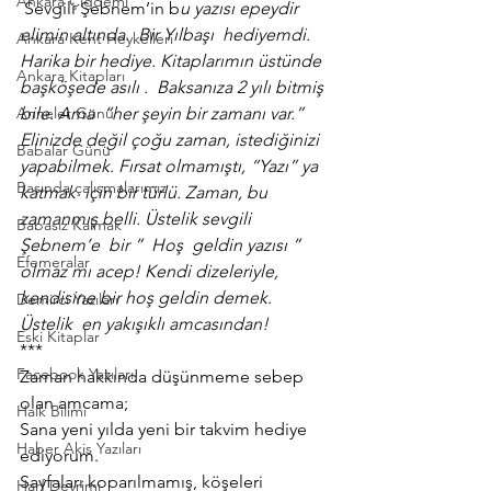
Ankara Çiğdemi
 Sevgili Şebnem’in b
u yazısı epeydir 
elimin altında.  Bir Yılbaşı  hediyemdi. 
Ankara Kent Heykelleri
Harika bir hediye. Kitaplarımın üstünde 
Ankara Kitapları
başköşede asılı .  Baksanıza 2 yılı bitmiş 
Anneler Günü
bile. Ama  “her şeyin bir zamanı var.” 
Elinizde değil çoğu zaman, istediğinizi 
Babalar Günü
yapabilmek. Fırsat olmamıştı, “Yazı” ya 
Basında çalışmalarımız
katmak  için bir türlü. Zaman, bu 
zamanmış belli. Üstelik sevgili 
Babasız Kalmak
Şebnem’e  bir ”  Hoş  geldin yazısı ” 
Efemeralar
olmaz mı acep! Kendi dizeleriyle, 
kendisine bir hoş geldin demek. 
Demirci Yazıları
Üstelik  en yakışıklı amcasından!
Eski Kitaplar
***
Facebook Yazıları
Zaman hakkında düşünmeme sebep 
olan amcama;
Halk Bilimi
Sana yeni yılda yeni bir takvim hediye 
Haber Akis Yazıları
ediyorum.
Sayfaları koparılmamış, köşeleri 
Harf Devrimi