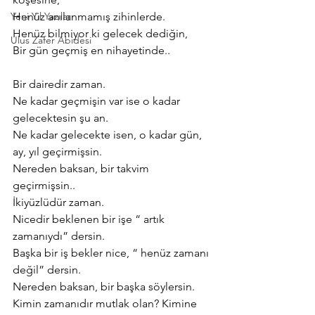
Yeni Yıl Yazıları
Henüz anılanmamış zihinlerde.
Henüz bilmiyor ki gelecek dediğin,
Ulus Zafer Abidesi
Bir gün geçmiş en nihayetinde..
Bir dairedir zaman.
Ne kadar geçmişin var ise o kadar 
gelecektesin şu an.
Ne kadar gelecekte isen, o kadar gün, 
ay, yıl geçirmişsin.
Nereden baksan, bir takvim 
geçirmişsin..
İkiyüzlüdür zaman.
Nicedir beklenen bir işe “ artık 
zamanıydı” dersin.
Başka bir iş bekler nice, “ henüz zamanı 
değil” dersin.
Nereden baksan, bir başka söylersin.
Kimin zamanıdır mutlak olan? Kimine 