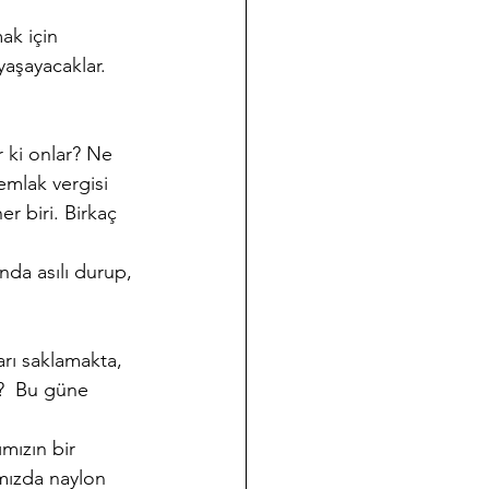
ak için 
 yaşayacaklar. 
r ki onlar? Ne 
emlak vergisi 
r biri. Birkaç 
nda asılı durup, 
arı saklamakta,  
ı?  Bu güne 
ımızın bir 
mızda naylon 