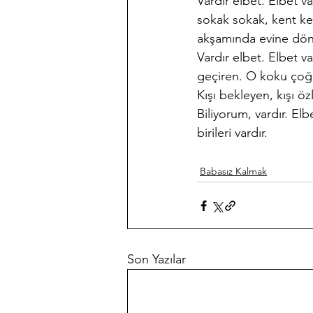
Vardır elbet. Elbet var
sokak sokak, kent ken
akşamında evine döndü
Vardır elbet. Elbet 
geçiren. O koku çoğal
Kışı bekleyen, kışı öz
Biliyorum, vardır. El
birileri vardır.
Babasız Kalmak
Son Yazılar