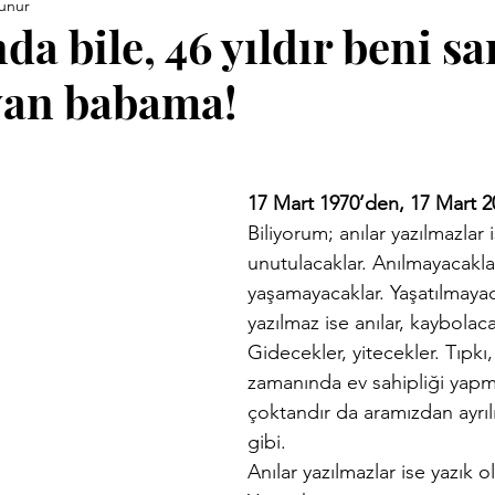
unur
ara Kitapları
Anneler Günü
Babalar Günü
Basınd
a bile, 46 yıldır beni sa
yan babama!
Demirci Yazıları
Eski Kitaplar
Facebook Yazıları
vrimi
Hızırellez
İLEV
İzmir Yazıları
Kent Kimli
17 Mart 1970’den, 17 Mart 2
Biliyorum; anılar yazılmazlar 
unutulacaklar. Anılmayacaklar
Proje
Konuk Yazar
Köy Enstitüleri
Nazim Nasreddi
yaşamayacaklar. Yaşatılmayac
yazılmaz ise anılar, kaybolaca
Gidecekler, yitecekler. Tıpkı,
ar
Uluğ Bey
zamanında ev sahipliği yapmı
çoktandır da aramızdan ayrıl
gibi.
Anılar yazılmazlar ise yazık o