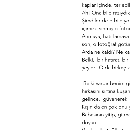
kaplar içinde, terledil
Ah! Ona bile razıydık
Şimdiler de o bile yok 
içimize sinmiş o foto
Anmaya, hatırlamaya ça
son, o fotoğraf götür
Arda ne kaldı? Ne ka
Belki,  bir hatırat, bi
şeyler.  O da birkaç ki
 Belki vardır benim gibi, yılda birkaç gün de olsa, babasının 46 yıllık yadigârı bir bordo yün 
hırkasını sırtına kuşa
gelince,  güvenerek, 
Kışın da en çok onu 
Babasının yitip, git
doyan!