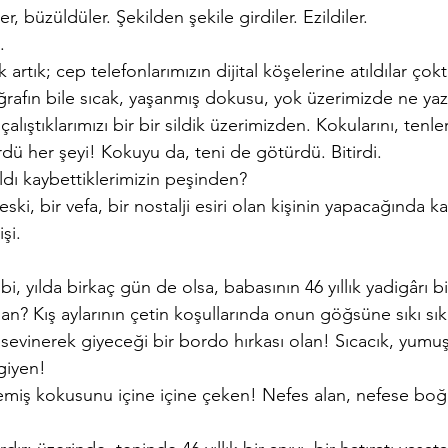
er, büzüldüler. Şekilden şekile girdiler. Ezildiler.
.
artık; cep telefonlarımızın dijital köşelerine atıldılar çokta
ğrafın bile sıcak, yaşanmış dokusu, yok üzerimizde ne yazı
lıştıklarımızı bir bir sildik üzerimizden. Kokularını, tenleri
dü her şeyi! Kokuyu da, teni de götürdü. Bitirdi.
ldı kaybettiklerimizin peşinden?
r eski, bir vefa, bir nostalji esiri olan kişinin yapacağında ka
şi.
nan? Kış aylarının çetin koşullarında onun göğsüne sıkı sıkı
sevinerek giyeceği bir bordo hırkası olan! Sıcacık, yumuş
giyen!
memiş kokusunu içine içine çeken! Nefes alan, nefese bo