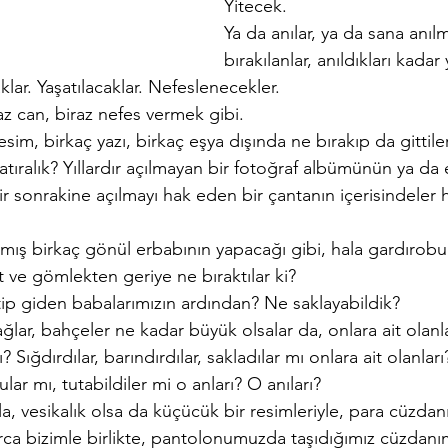
Yitecek.
Ya da anılar, ya da sana anılm
bırakılanlar, anıldıkları kadar
lar. Yaşatılacaklar. Nefeslenecekler.
az can, biraz nefes vermek gibi.
sim, birkaç yazı, birkaç eşya dışında ne bırakıp da gittile
atıralık? Yıllardır açılmayan bir fotoğraf albümünün ya da 
onrakine açılmayı hak eden bir çantanın içerisindeler he
mış birkaç gönül erbabının yapacağı gibi, hala gardırobu
 ve gömlekten geriye ne bıraktılar ki?
tip giden babalarımızın ardından? Ne saklayabildik?
ağlar, bahçeler ne kadar büyük olsalar da, onlara ait olanl
? Sığdırdılar, barındırdılar, sakladılar mı onlara ait olanlar
ular mı, tutabildiler mi o anları? O anıları?
yla, vesikalık olsa da küçücük bir resimleriyle, para cüzdan
arca bizimle birlikte, pantolonumuzda taşıdığımız cüzdanı