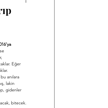
a çalışmalarımız
rıp
Halk Bilimi
ği
Koleksiyon Kültürü
016’ya
ise 
, 
nov Yazıları
Takvim
aklar. Eğer 
klar. 
 bu anılara 
ş, lakin 
ıp, gidenler 
lacak, bitecek.