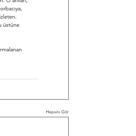
n. O anıları, 
orbacıya, 
izleten.
u üstüne 
sarmalanan 
Hepsini Gör