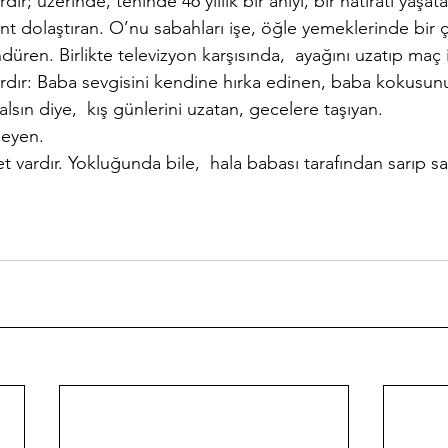
dır; üzerinde, teninde 46 yıllık bir anıyı, bir hatıratı yaşata
t dolaştıran. O’nu sabahları işe, öğle yemeklerinde bir ç
ren. Birlikte televizyon karşısında,  ayağını uzatıp maç 
vardır: Baba sevgisini kendine hırka edinen, baba kokusun
sın diye,  kış günlerini uzatan, gecelere taşıyan.
leyen.
bet vardır. Yokluğunda bile,  hala babası tarafından sarıp 