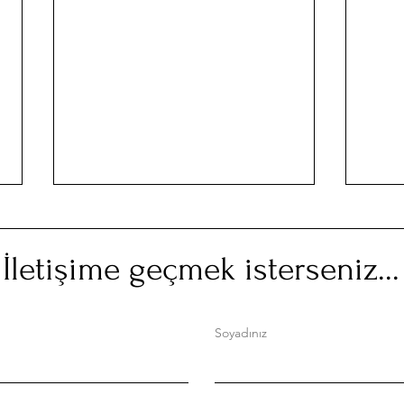
İletişime geçmek isterseniz...
Soyadınız
Babasız Kalmak, Hayatta
Kırk 
Yalnız Kalmak mıdır?
yaşı