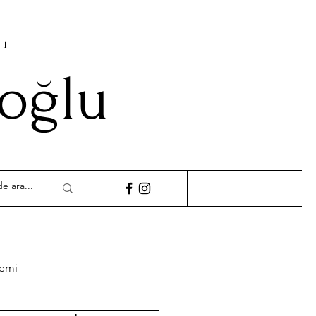
cı
ioğlu
demi