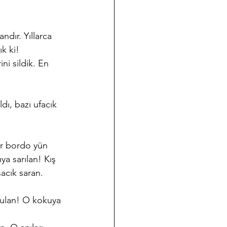
ndır. Yıllarca 
k ki!
ni sildik. En 
ldı, bazı ufacık 
ya sarılan! Kış 
acık saran. 
ğulan! O kokuya 