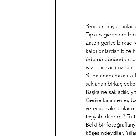
Yeniden hayat bulacak
Tıpkı o gidenlere bir
Zaten geriye birkaç re
kaldı onlardan bize h
ödeme gününden, bir s
yazı, bir kaç cüzdan.
Ya da anam misali kal
saklanan birkaç ceket
Başka ne sakladık, yi
Geriye kalan evler, b
yetersiz kalmadılar mı
taşıyabildiler mi? Tutt
Belki bir fotoğrafları
köşesindeydiler. Yıll