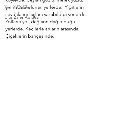
Yeni Yıl Yazıları
şirin sözlü olunan yerlerde.  Yiğitlerin 
sevdalarını taşlara yazabildiği yerlerde. 
Ulus Zafer Abidesi
Yolların yol, dağların dağ olduğu 
yerlerde. Keçilerle arıların arasında. 
Çiçeklerin bahçesinde.