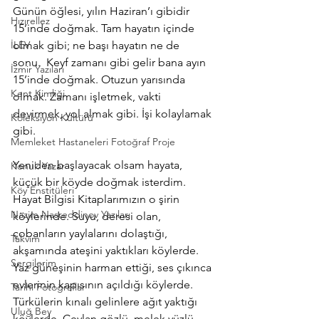
Günün öğlesi, yılın Haziran’ı gibidir 
Hızırellez
15’inde doğmak. Tam hayatın içinde 
İLEV
olmak gibi; ne başı hayatın ne de 
sonu.  Keyf zamanı gibi gelir bana ayın 
İzmir Yazıları
15’inde doğmak. Otuzun yarısında 
Kent Kimliği
olmak. Zamanı işletmek, vakti 
devirmek, yol almak gibi. İşi kolaylamak 
Koleksiyon Kültürü
gibi.
Memleket Hastaneleri Fotoğraf Proje
Yeniden başlayacak olsam hayata, 
Konuk Yazar
küçük bir köyde doğmak isterdim. 
Köy Enstitüleri
Hayat Bilgisi Kitaplarımızın o şirin 
Nazim Nasreddinov Yazıları
köylerinde. Suyu, deresi olan, 
çobanların yaylalarını dolaştığı, 
Takvim
akşamında ateşini yaktıkları köylerde. 
Sergilerim
Yaz güneşinin harman ettiği, ses çıkınca 
evlerinin kapısının açıldığı köylerde.  
Tarihi Fotoğraflar
Türkülerin kınalı gelinlere ağıt yaktığı 
Uluğ Bey
köylerde. Ceylan gözlü, melek yüzlü, 