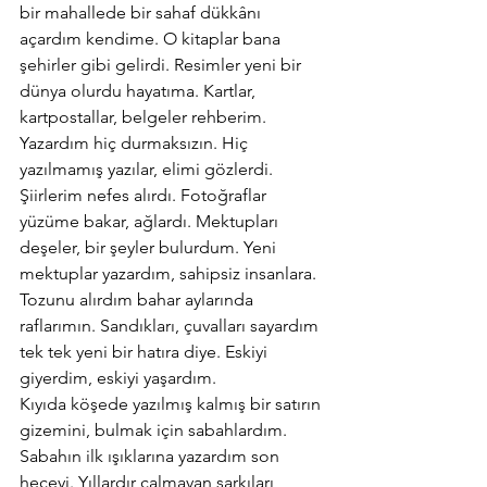
bir mahallede bir sahaf dükkânı 
açardım kendime. O kitaplar bana 
şehirler gibi gelirdi. Resimler yeni bir 
dünya olurdu hayatıma. Kartlar, 
kartpostallar, belgeler rehberim. 
Yazardım hiç durmaksızın. Hiç 
yazılmamış yazılar, elimi gözlerdi. 
Şiirlerim nefes alırdı. Fotoğraflar 
yüzüme bakar, ağlardı. Mektupları 
deşeler, bir şeyler bulurdum. Yeni 
mektuplar yazardım, sahipsiz insanlara. 
Tozunu alırdım bahar aylarında 
raflarımın. Sandıkları, çuvalları sayardım 
tek tek yeni bir hatıra diye. Eskiyi 
giyerdim, eskiyi yaşardım.
Kıyıda köşede yazılmış kalmış bir satırın 
gizemini, bulmak için sabahlardım. 
Sabahın ilk ışıklarına yazardım son 
heceyi. Yıllardır çalmayan şarkıları 