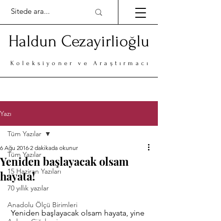
Haldun Cezayirlioğlu
Koleksiyoner ve Araştırmacı
Yazı
Tüm Yazılar
6 Ağu 2016
2 dakikada okunur
Tüm Yazılar
Yeniden başlayacak olsam
15 Haziran Yazıları
hayata!
70 yıllık yazılar
Anadolu Ölçü Birimleri
 Yeniden başlayacak olsam hayata, yine 