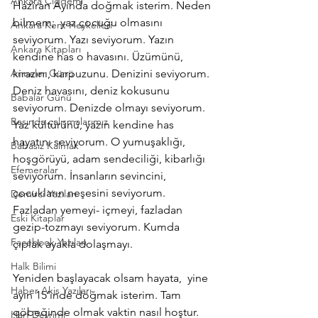
Ankara Çiğdemi
Haziran Ayında doğmak isterim. Neden 
bilmem;  yaz çocuğu olmasını 
Ankara Kent Heykelleri
seviyorum. Yazı seviyorum. Yazın 
Ankara Kitapları
kendine has o havasını. Üzümünü, 
Anneler Günü
kirazını, karpuzunu. Denizini seviyorum. 
Deniz havasını, deniz kokusunu 
Babalar Günü
seviyorum. Denizde olmayı seviyorum.
Basında çalışmalarımız
Yaz kültürünü, yazın kendine has 
hayatını seviyorum. O yumuşaklığı, 
Babasız Kalmak
hoşgörüyü, adam sendeciliği, kibarlığı 
Efemeralar
seviyorum. İnsanların sevincini, 
çocukların neşesini seviyorum. 
Demirci Yazıları
Fazladan yemeyi- içmeyi, fazladan 
Eski Kitaplar
gezip-tozmayı seviyorum. Kumda 
Facebook Yazıları
çıplak ayakla dolaşmayı.
Halk Bilimi
Yeniden başlayacak olsam hayata,  yine 
Haber Akis Yazıları
ayın 15’inde doğmak isterim. Tam 
göbeğinde olmak vaktin nasıl hoştur. 
Harf Devrimi