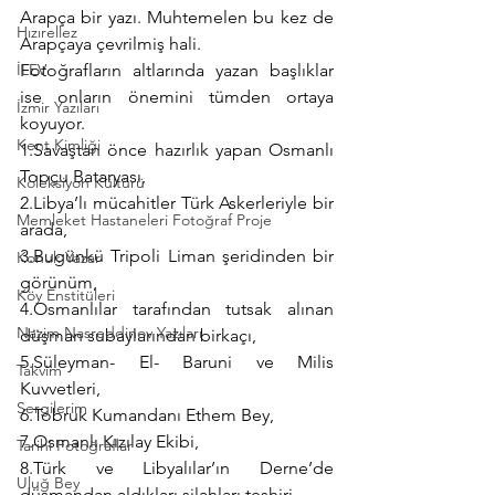
Arapça bir yazı. Muhtemelen bu kez de 
Hızırellez
Arapçaya çevrilmiş hali.
İLEV
Fotoğrafların altlarında yazan başlıklar 
ise onların önemini tümden ortaya 
İzmir Yazıları
koyuyor.
Kent Kimliği
1.Savaştan önce hazırlık yapan Osmanlı 
Topçu Bataryası,
Koleksiyon Kültürü
2.Libya’lı mücahitler Türk Askerleriyle bir 
Memleket Hastaneleri Fotoğraf Proje
arada,
3.Bugünkü Tripoli Liman şeridinden bir 
Konuk Yazar
görünüm,
Köy Enstitüleri
4.Osmanlılar tarafından tutsak alınan 
Nazim Nasreddinov Yazıları
düşman subaylarından birkaçı,
5.Süleyman- El- Baruni ve Milis 
Takvim
Kuvvetleri,
Sergilerim
6.Tobruk Kumandanı Ethem Bey,
7.Osmanlı Kızılay Ekibi,
Tarihi Fotoğraflar
8.Türk ve Libyalılar’ın Derne’de 
Uluğ Bey
düşmandan aldıkları silahları teşhiri,