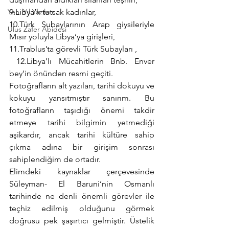
Yeni Yıl Yazıları
9.Libya’lı tutsak kadınlar,
10.Türk Subaylarının Arap giysileriyle 
Ulus Zafer Abidesi
Mısır yoluyla Libya’ya girişleri,
11.Trablus’ta görevli Türk Subayları , 
 12.Libya’lı Mücahitlerin Bnb. Enver 
bey’in önünden resmi geçiti.
Fotoğrafların alt yazıları, tarihi dokuyu ve 
kokuyu yansıtmıştır sanırım. Bu 
fotoğrafların taşıdığı önemi takdir 
etmeye tarihi bilgimin yetmediği 
aşikardır, ancak tarihi kültüre sahip 
çıkma adına bir girişim sonrası 
sahiplendiğim de ortadır.
Elimdeki kaynaklar çerçevesinde 
Süleyman- El Baruni’nin Osmanlı 
tarihinde ne denli önemli görevler ile 
teçhiz edilmiş olduğunu görmek 
doğrusu pek şaşırtıcı gelmiştir. Üstelik 