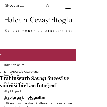
Haldun Cezayirlioğlu
Koleksiyoner ve Araştırmacı
Yazı
Tüm Yazılar
21 Tem 2010
2 dakikada okunur
Tüm Yazılar
Trablusgarb Savaşı öncesi ve
15 Haziran Yazıları
sonrası bir kaç fotoğraf
70 yıllık yazılar
Trablusgarb Fotoğrafları
Anadolu Ölçü Birimleri
Ülkemizin tarihi- kültürel mirasına ne 