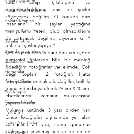
Ankara Çiğdemi
kadar sahip çıkıldığına ve 
değerlendirildiğine dair bir şeyler 
Ankara Kent Heykelleri
söyleyecek değilim. O konuda bazı 
Ankara Kitapları
insanların bir şeyler yaptığına 
Anneler Günü
inanıyorum. Yeterli olup olmadıklarını 
da tartışacak değilim; diyorum ki; ” 
Babalar Günü
onlar bir şeyler yapıyor”.
Basında çalışmalarımız
Çöpe gitmekten kurtardığım ama çöpe 
gitmesini önlerken bile bir meblağ 
Babasız Kalmak
ödediğim fotoğraflar var elimde. Çok 
Efemeralar
değil toplam 12 fotoğraf. Hatta 
fotoğrafların orjinali bile değiller, belli ki 
Demirci Yazıları
orjinalinden büyütülerek 29 cm X 40 cm  
Eski Kitaplar
ebedlarında  zamanın mukavvasına 
Facebook Yazıları
yapıştırılmışlar.
Mukavva üstünde 3 yazı birden var: 
Halk Bilimi
Önce fotoğrafın orjinalinde yer alan 
Haber Akis Yazıları
Osmanlıca alt yazı, sonra günümüz 
Türkçesine çevrilmiş hali ve de bir de 
Harf Devrimi