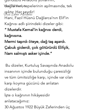
Yeni Yıl Yazıları
dağlarının, tepelerinin aşılmasında, tek 
ışıktır. Her şeydir!
Ulus Zafer Abidesi
Hani, Fazıl Hüsnü Dağlarca’nın Elif’in 
Kağnısı adlı şiirindeki dizeler gibi:
“ Mustafa Kemal’in kağnısı derdi, 
kağnısına.
Mermi taşırdı öteye, dağ taş aşardı.
Çabuk giderdi, çok götürürdü Elifçik,
Nam salmıştı asker içinde.”
 Bu dizeler, Kurtuluş Savaşında Anadolu 
insanının içinde bulunduğu çaresizliği 
ve tüm ümitsizliğe karşı, içinde var olan 
karşı koyma gücünü de anlatan 
dizelerdir.
İşte o kağnının hikâyesidir 
anlatacağımız:
30 Ağustos 1922 Büyük Zaferinden üç 