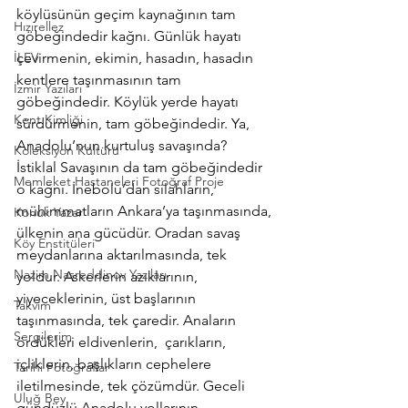
köylüsünün geçim kaynağının tam 
Hızırellez
göbeğindedir kağnı. Günlük hayatı 
İLEV
çevirmenin, ekimin, hasadın, hasadın 
kentlere taşınmasının tam 
İzmir Yazıları
göbeğindedir. Köylük yerde hayatı 
Kent Kimliği
sürdürmenin, tam göbeğindedir. Ya, 
Anadolu’nun kurtuluş savaşında?
Koleksiyon Kültürü
İstiklal Savaşının da tam göbeğindedir 
Memleket Hastaneleri Fotoğraf Proje
o kağnı. İnebolu’dan silahların, 
mühimmatların Ankara’ya taşınmasında, 
Konuk Yazar
ülkenin ana gücüdür. Oradan savaş 
Köy Enstitüleri
meydanlarına aktarılmasında, tek 
Nazim Nasreddinov Yazıları
yoldur. Askerlerin azıklarının, 
yiyeceklerinin, üst başlarının 
Takvim
taşınmasında, tek çaredir. Anaların 
Sergilerim
ördükleri eldivenlerin,  çarıkların, 
içliklerin, başlıkların cephelere 
Tarihi Fotoğraflar
iletilmesinde, tek çözümdür. Geceli 
Uluğ Bey
gündüzlü Anadolu yollarının, 