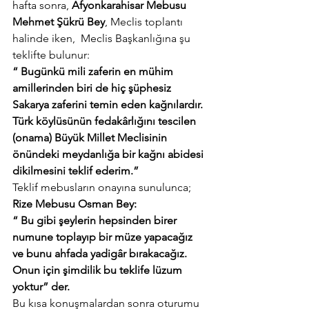
hafta sonra,
 Afyonkarahisar Mebusu 
Mehmet Şükrü Bey
, Meclis toplantı 
halinde iken,  Meclis Başkanlığına şu 
teklifte bulunur:
“ Bugünkü mili zaferin en mühim 
amillerinden biri de hiç şüphesiz 
Sakarya zaferini temin eden kağnılardır. 
Türk köylüsünün fedakârlığını tescilen 
(onama) Büyük Millet Meclisinin 
önündeki meydanlığa bir kağnı abidesi 
dikilmesini teklif ederim.”
Teklif mebusların onayına sunulunca; 
Rize Mebusu Osman Bey:
“ Bu gibi şeylerin hepsinden birer 
numune toplayıp bir müze yapacağız 
ve bunu ahfada yadigâr bırakacağız. 
Onun için şimdilik bu teklife lüzum 
yoktur” der.
Bu kısa konuşmalardan sonra oturumu 