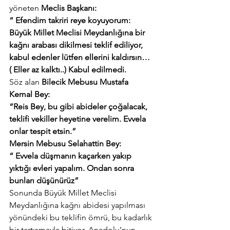
yöneten
 Meclis Başkanı:
“ Efendim takriri reye koyuyorum: 
Büyük Millet Meclisi Meydanlığına bir 
kağnı arabası dikilmesi teklif ediliyor, 
kabul edenler lütfen ellerini kaldırsın… 
( Eller az kalktı..) Kabul edilmedi.
Söz alan 
Bilecik Mebusu Mustafa 
Kemal Bey:
“Reis Bey, bu gibi abideler çoğalacak, 
teklifi vekiller heyetine verelim. Evvela 
onlar tespit etsin.”
Mersin Mebusu Selahattin Bey:
“ Evvela düşmanın kaçarken yakıp 
yıktığı evleri yapalım. Ondan sonra 
bunları düşünürüz”
Sonunda Büyük Millet Meclisi 
Meydanlığına kağnı abidesi yapılması 
yönündeki bu teklifin ömrü, bu kadarlık 
bir tartışmayla bitiyor. Anadolu’nun, 