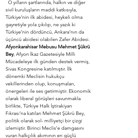
  O yılların şartlarında, halkın ve diğer 
sivil kuruluşların maddi katkısıyla, 
Türkiye’nin ilk abidesi, heykeli olma 
gayretiyle yola çıkılıp, ne yazık ki 
Türkiye’nin dördüncü, Ankara’nın da 
üçüncü abidesi olabilen Zafer Abidesi.
Afyonkarahisar Mebusu Mehmet Şükrü 
Bey
, Afyon İkaz Gazetesiyle Milli 
Mücadeleye ilk günden destek vermiş, 
Sivas Kongresine katılmıştır. İlk 
dönemki Meclisin hukukçu 
vekillerinden olup, konuşmaları, 
önergeleri ile ses getirmiştir. Ekonomik 
olarak liberal görüşleri savunmakla 
birlikte, Türkiye Halk İştirakiyan 
Fıkrası’na katılan Mehmet Şükrü Bey, 
politik olarak sol- milliyetçi bir çizgi 
izlemiştir. Birinci Meclis’e damgasını 
vuran halkçılık akımının en güçlü 