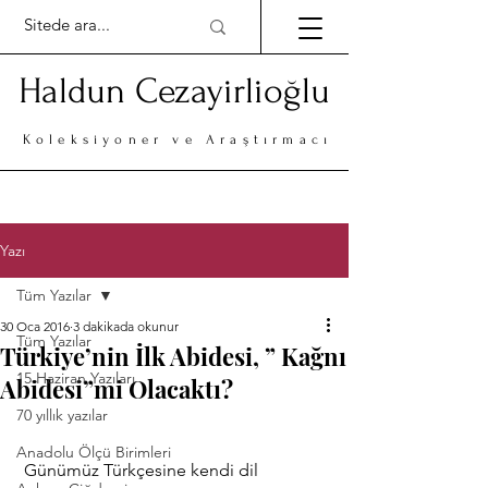
Haldun Cezayirlioğlu
Koleksiyoner ve Araştırmacı
Yazı
Tüm Yazılar
30 Oca 2016
3 dakikada okunur
Tüm Yazılar
Türkiye’nin İlk Abidesi, ” Kağnı
15 Haziran Yazıları
Abidesi”mi Olacaktı?
70 yıllık yazılar
Anadolu Ölçü Birimleri
 Günümüz Türkçesine kendi dil 