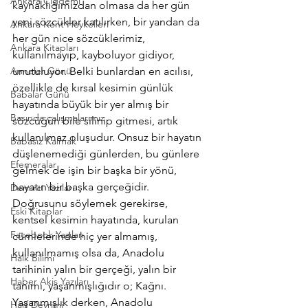
Ankara Çiğdemi
kaynaklığımızdan olmasa da her gün 
yeni sözcükler katılırken, bir yandan da 
Ankara Kent Heykelleri
her gün nice sözcüklerimiz, 
Ankara Kitapları
kullanılmayıp, kayboluyor gidiyor, 
Anneler Günü
unutuluyor. Belki bunlardan en acılısı, 
özellikle de kırsal kesimin günlük 
Babalar Günü
hayatında büyük bir yer almış bir 
Basında çalışmalarımız
sözcüğün bile silinip gitmesi, artık 
kullanılmaz oluşudur. Onsuz bir hayatın 
Babasız Kalmak
düşlenemediği günlerden, bu günlere 
Efemeralar
gelmek de işin bir başka bir yönü, 
hayatın bir başka gerçeğidir.
Demirci Yazıları
Doğrusunu söylemek gerekirse, 
Eski Kitaplar
kentsel kesimin hayatında, kurulan 
Facebook Yazıları
cümlelerinde hiç yer almamış, 
kullanılmamış olsa da, Anadolu 
Halk Bilimi
tarihinin yalın bir gerçeği, yalın bir 
Haber Akis Yazıları
tanımı, yaşanmışlığıdır o; Kağnı.
Yaşanmışlık derken, Anadolu 
Harf Devrimi