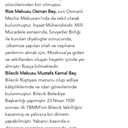
sözcülerinden biri olmuştur.
Rize Mebusu Osman Bey,
 son Osmanlı 
Meclisi Mebusanı’nda da vekil olarak 
bulunmuştur. İnşaat Mühendisidir. Milli 
Mücadele esnasında, Sovyetler Birliği 
ile kurulan diyaloglar sonucunda, 
 ülkemize yapılan silah ve cephane 
yardımını almak için, Moskova’ya giden 
ve vekillerden oluşan heyetin içinde yer 
almıştır. Rusça bilmektedir.
Bilecik Mebusu Mustafa Kemal Bey
, 
Bilecik Rüştiyesi mezunu olup adliye 
kâtipliklerinde ve idari görevlerinde 
bulunmuştur. Bilecik Belediye 
Başkanlığı yapmıştır. 23 Nisan 1920 
sonrası ilk TBMM’nin Bilecik Vekilliğini 
kazanmış ve yalnızca bir dönem 
yapabilmiştir. Yabancı basında o 
dönemin seçimleri sonrasında, isim 