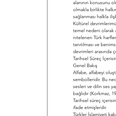
alanının konusunu olu
olmakla birlikte halk
sağlanması halkla iliş
Kültürel devrimlerimi
temel nedeni olarak 
nitelenen Türk harfle
tanıtılması ve benimse
devrimleri arasında ç
Tarihsel Süreç İçeris
Genel Bakış
Alfabe, alfabeyi oluşt
sembolleridir. Bu ned
sesleri ve dilin ses 
bağlıdır (Korkmaz, 19
Tarihsel süreç içerisi
ifade etmişlerdir.
Türkler İslamiyeti ka