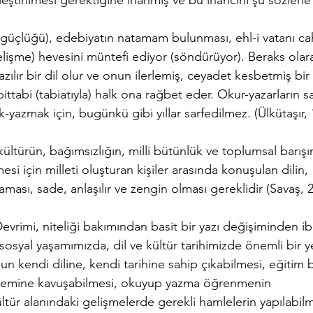
leştirilmesi gerektiğine inanmış ve bu inancını şu sözlerle
n güçlüğü), edebiyatın natamam bulunması, ehl-i vatanı cah
elişme) hevesini müntefi ediyor (söndürüyor). Beraks olar
zılır bir dil olur ve onun ilerlemiş, ceyadet kesbetmiş bir
ttabi (tabiatıyla) halk ona rağbet eder. Okur-yazarların sa
-yazmak için, bugünkü gibi yıllar sarfedilmez. (Ülkütaşır, 
 kültürün, bağımsızlığın, milli bütünlük ve toplumsal barışı
si için milleti oluşturan kişiler arasında konuşulan dilin,
aması, sade, anlaşılır ve zengin olması gereklidir (Savaş, 2
vrimi, niteliği bakımından basit bir yazı değişiminden ib
 sosyal yaşamımızda, dil ve kültür tarihimizde önemli bir y
un kendi diline, kendi tarihine sahip çıkabilmesi, eğitim b
sistemine kavuşabilmesi, okuyup yazma öğrenmenin
kültür alanındaki gelişmelerde gerekli hamlelerin yapılabilm