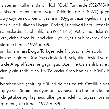
 sistemini kullanmışlardır. Kök (Gök) Türklerde (552-745) 
azı sistemi, daha sonra Uygur Türklerine de (745-970) geçm
u yazıyı bırakıp kendi yazılarını (Uygur yazısı) geliştirmişle
flerini de kullanan Uygur Türkleri, İslamiyeti kabul etmele
i almışlardır. Karahanlılar da (932-1212), 960 yılında İslam’ı
likte, daha önce kullandıkları Uygur yazısını bırakarak Ara
lerdir (Tunca, 1999, s. 89).
esini kullanması Doğu Türkçesinde 11. yüzyıla, Anadolu
la kadar gider. Orta Asya devletleri, Selçuklu Devleti ve 
i de Arap alfabesine geçmiştir. Özellikle Osmanlı Devleti
’dan yıkılış tarihi olan 1923’e kadar Arap harflerini büyük b
ır.
beraberinde çeşitli güçlükleri de getirmiştir. Özellikle se
rkçeye ve Türkçe ses uyumuna uymayan bu harflerin kulla
ın da gittikçe ağırlaşması, ülke içerisindeki okuryazar oranı
p olmuştur (Tunca, 1999, s. 89).