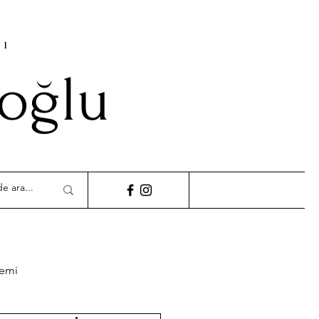
cı
ioğlu
demi