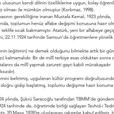
ulusunun kendi dilinin özelliklerine uygun, kolay öğrenili
ip olması ile mümkün olmuştur (Korkmaz, 1998).
ılmasının gerekliliğine inanan Mustafa Kemal, 1923 yılında,
asında, toplumun henüz alfabe değişimi konusuna hazır ol
eklife sıcak bakmamıştır. Atatürk, yeni bir alfabeye geçi
i, 22.11.1924 tarihinde Samsun’da öğretmenlere yönelik 
iyenin (eğitimin) ne demek olduğunu bilmekte artık bir gû
zı) kalmamalıdır. Bir de millî terbiye esas olduktan sonra
ıtalarını da millî yapmak zarureti gayri kabili münakaşadır
ksızdır).
ini belirtmiş, uygulanan kültür programı doğrultusunda
ne doğru gidişi başlatmış, toplumu değişime hazır konuma
24 yılında, Şükrü Saracoğlu tarafından TBMM’de günde
1924 tarihinde de, öğretimde birliği sağlayan Tevhid-i Tedr
ir. 20 Mayıs 1928’te uluslararası rakamlar kabul edilmiş, 