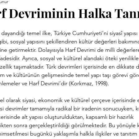
unur
ara Kitapları
Anneler Günü
Babalar Günü
Basınd
f Devriminin Halka Tan
Demirci Yazıları
Eski Kitaplar
Facebook Yazıları
 dayandığı temel ilke, Türkiye Cumhuriyeti’ni siyasî yapısı
i, sosyal yapısını şekillendiren kültür değerleri bakımı
ine getirmektir. Dolayısıyla Harf Devrimi de milli değerler
vrimi
Hızırellez
İLEV
İzmir Yazıları
Kent Kimli
desidir. Ayrıca, sosyal ve kültürel alandaki öteki yenilikl
zellik taşımaktadır. Türk devrimleri içerisinde en dikkate 
bilim ve kültürünün gelişmesinde temel yapı taşı görevi göre
Proje
Konuk Yazar
Köy Enstitüleri
Nazim Nasreddi
nlemeler ve Harf Devrimi’dir (Korkmaz, 1998).
el olarak siyasi, ekonomik ve kültürel çerçeve içerisinde 
ar
Uluğ Bey
si devrimler tamamıyla radikal bir iradenin sonucuyken, k
erisinde alt yapısı oluşturulduktan, kapsamlı bir hazırlık
kten sonra gerçekleştirildiği görülmektedir. Bu yönüyle k
imsetilmesi bugünkü yaklaşımla halkla ilişkiler ve tanıtım