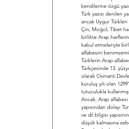
kendilerine özgü yazı
Türk yazısı denilen y
ancak Uygur Türkleri b
Çin, Moğol, Tibet har
birlikte Arap harflerin
kabul etmeleriyle bir
alfabesini benimsemiş
Türklerin Arap alfab
Türkçesinde 13. yüzyı
olarak Osmanlı Devlet
kuruluş yılı olan 1299
tutuculukla kullanmışt
Ancak, Arap alfabesi 
yapısından dolayı Tü
ve dil bilgisi yapısın
düşük kalmasına sebe