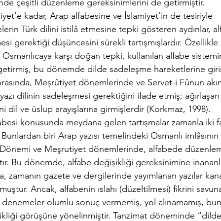
de çeşitli düzenleme gereksinimlerini de getirmiştir.
et’e kadar, Arap alfabesine ve İslamiyet’in de tesiriyle
erin Türk dilini istilâ etmesine tepki gösteren aydınlar, a
esi gerektiği düşüncesini sürekli tartışmışlardır. Özellikle
smanlıcaya karşı doğan tepki, kullanılan alfabe sistem
getirmiş, bu dönemde dilde sadeleşme hareketlerine girişi
rasında, Meşrûtiyet dönemlerinde ve Servet-i Fûnun akı
yazı dilinin sadeleşmesi gerektiğini ifade etmiş; ağırlaşan
i dil ve üslup arayışlarına girmişlerdir (Korkmaz, 1998).
fabesi konusunda meydana gelen tartışmalar zamanla iki fa
 Bunlardan biri Arap yazısı temelindeki Osmanlı imlâsının 
 Dönemi ve Meşrutiyet dönemlerinde, alfabede düzenle
ştır. Bu dönemde, alfabe değişikliği gereksinimine inananl
, zamanın gazete ve dergilerinde yayımlanan yazılar kana
lmuştur. Ancak, alfabenin ıslahı (düzeltilmesi) fikrini savun
n denemeler olumlu sonuç vermemiş, yol alınamamış, bu
şikliği görüşüne yönelinmiştir. Tanzimat döneminde “dild