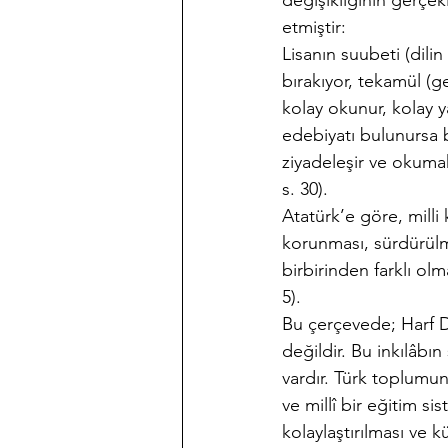
değişikliğinin gerçek
etmiştir:
Lisanın suubeti (dili
bırakıyor, tekamül (g
kolay okunur, kolay ya
edebiyatı bulunursa bi
ziyadeleşir ve okumak
s. 30).
Atatürk’e göre, milli
korunması, sürdürülme
birbirinden farklı olm
5).
Bu çerçevede; Harf De
değildir. Bu inkılâbın
vardır. Türk toplumun
ve millî bir eğitim 
kolaylaştırılması ve 