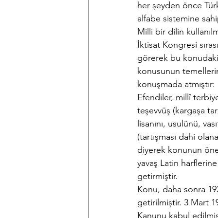
her şeyden önce Türk 
alfabe sistemine sah
Milli bir dilin kullan
İktisat Kongresi sır
görerek bu konudaki t
konusunun temellerin
konuşmada atmıştır:
Efendiler, millî terb
teşevvüş (kargaşa tar
lisanını, usulünü, vas
(tartışması dahi olana
diyerek konunun önem
yavaş Latin harfleri
getirmiştir.
Konu, daha sonra 19
getirilmiştir. 3 Mart 
Kanunu kabul edilmişt