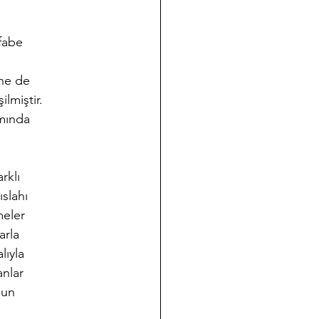
lfabe
ine de
lmiştir.
mında
rklı
ıslahı
meler
arla
lıyla
anlar
nun
e