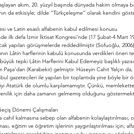
şlayan akım, 20. yüzyıl başında dünyada hakim olmaya b
rının da etkisiyle; dilde “Türkçeleşme” olarak kendini göst
esi ve Latin esaslı alfabenin kabul edilmesi konusu
 ilk defa İzmir İktisat Kongresi’nde (17 Şubat-4 Mart 1
k yapılan görüşmelerde reddedilmiştir (Sofuoğlu, 2006).
ının Lâtin harflerinin kabulü konusunda verdikleri öneri te
büyük tepki Lâtin Harflerini Kabul Edemeyiz başlıklı yazısı
 Paşa’dan (Karabekir) gelmiştir. Hüseyin Cahit Yalçın da,
bul gazetecileri ile yapılan bir toplantıda yine böyle bir ön
yi Atatürk de olumlu karşılamamıştır. Çünkü, memlekett
yenilik için daha zamanın gelmemiş olduğunu göstermekt
 Geçiş Dönemi Çalışmaları
ca cahil kalmasına sebep olan alfabenin kolaylaştırılması, 
lması, eğitim ve öğretim işlerinin yaygınlaştırılması için; al