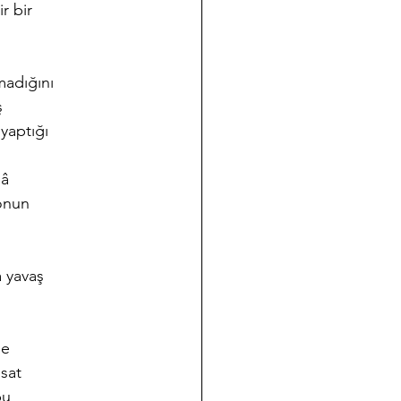
r bir
madığını
ş
yaptığı
nâ
 onun
 yavaş
me
isat
bu