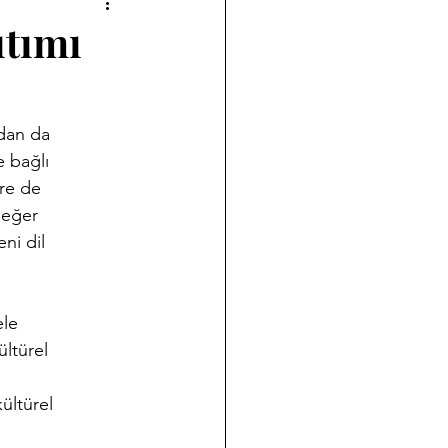
a çalışmalarımız
ıtımı
Halk Bilimi
ndan da
e bağlı
ği
Koleksiyon Kültürü
ere de
değer
ni dil
nov Yazıları
Takvim
ele
ültürel
ültürel