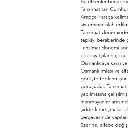
Bu etkenler beraberin
Tanzimat’tan Cumhuriy
Arapça-Farsça kelimel
sisteminin ıslah edilm
Tanzimat döneminde O
tepkiyi beraberinde 
Tanzimat dönemi son
edebiyatçıların çoğu 
Osmanlıcaya karşı yen
Osmanlı imlâsı ve al
görüşte toplanmıştır.
görüşüdür. Tanzimat
yapılmasına çalışılmı
inanmayanlar arasında
şiddetli tartışmalar o
çerçevesinde yapıla
üzerine, alfabe deği