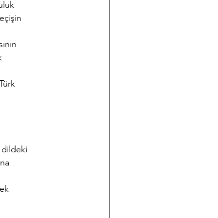
uluk
eçişin
sının
k
 Türk
 dildeki
ına
rek