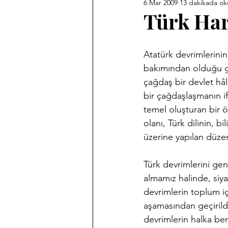
6 Mar 2009
13 dakikada ok
Ankara Kent Heykelleri
Ank
Türk Har
Babasız Kalmak
Efemeralar
Atatürk devrimlerinin
bakımından olduğu gib
çağdaş bir devlet hâl
Haber Akis Yazıları
Harf De
bir çağdaşlaşmanın ifa
temel oluşturan bir ö
olanı, Türk dilinin, 
Memleket Hastaneleri Fotoğraf 
üzerine yapılan düze
Türk devrimlerini gen
Sergilerim
Tarihi Fotoğrafl
almamız halinde, siya
devrimlerin toplum iç
aşamasından geçirildi
devrimlerin halka ben