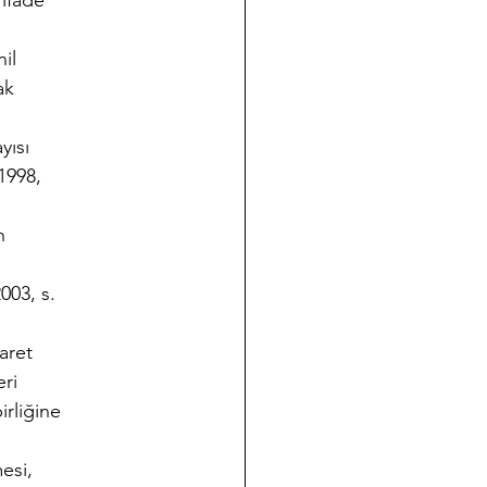
 ifade
il
ak
yısı
1998,
n
003, s.
aret
eri
irliğine
esi,