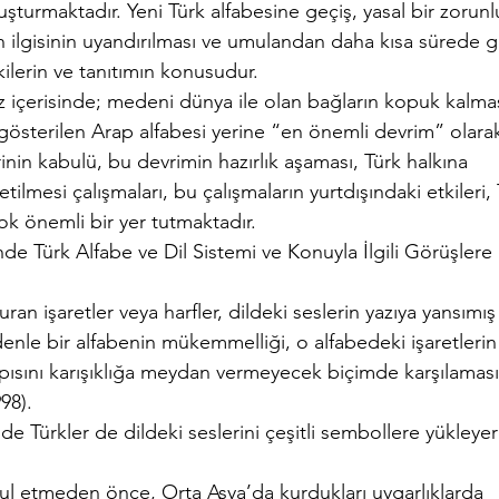
şturmaktadır. Yeni Türk alfabesine geçiş, yasal bir zorunl
ın ilgisinin uyandırılması ve umulandan daha kısa sürede g
kilerin ve tanıtımın konusudur.
z içerisinde; medeni dünya ile olan bağların kopuk kalma
gösterilen Arap alfabesi yerine “en önemli devrim” olara
rinin kabulü, bu devrimin hazırlık aşaması, Türk halkına
tilmesi çalışmaları, bu çalışmaların yurtdışındaki etkileri,
ok önemli bir yer tutmaktadır.
inde Türk Alfabe ve Dil Sistemi ve Konuyla İlgili Görüşlere
uran işaretler veya harfler, dildeki seslerin yazıya yansımış
enle bir alfabenin mükemmelliği, o alfabedeki işaretlerin
yapısını karışıklığa meydan vermeyecek biçimde karşılamas
98).
nde Türkler de dildeki seslerini çeşitli sembollere yükleye
bul etmeden önce, Orta Asya’da kurdukları uygarlıklarda