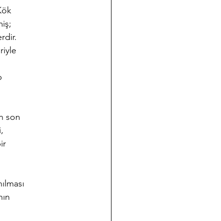
Kök
iş;
rdir.
riyle
p
en son
,
ir
s
nılması
nın