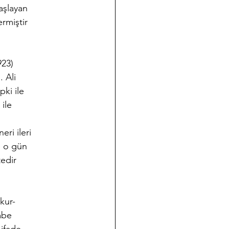
aşlayan
ermiştir
923)
 Ali
pki ile
 ile
eri ileri
e o gün
edir
okur-
fabe