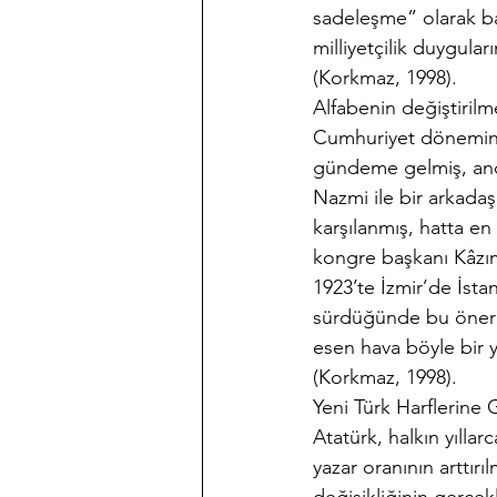
sadeleşme” olarak ba
milliyetçilik duygula
(Korkmaz, 1998).
Alfabenin değiştirilm
Cumhuriyet döneminde
gündeme gelmiş, anca
Nazmi ile bir arkadaş
karşılanmış, hatta en 
kongre başkanı Kâzım
1923’te İzmir’de İstan
sürdüğünde bu öneri
esen hava böyle bir 
(Korkmaz, 1998).
Yeni Türk Harflerine
Atatürk, halkın yıllar
yazar oranının arttırı