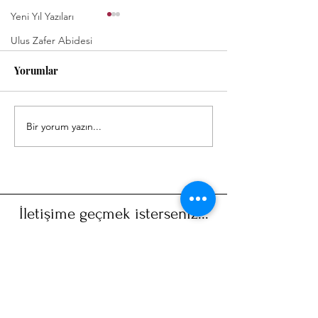
Yeni Yıl Yazıları
Ulus Zafer Abidesi
Yorumlar
Bir yorum yazın...
İzmirde’ki ilk serginin,
Sağlık Tarihi Se
son günü
Üzerine
İletişime geçmek isterseniz...
Adınız
Soyadınız