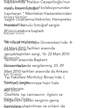
Ankara Çiğdemi
kapsamında  Haldun Cezayirlioğlu’nun 
siyah- beyaz fotoğraf koleksiyonundan 
Ankara Kent Heykelleri
hazırlanan ” Memleket Hastanelerinden 
Ankara Kitapları
Sağlık Ocaklarına,Hekimler, Hemşireler, 
Anneler Günü
Hastalar” konulu fotoğraf sergisi 
III’üncü etabına başladı.
Babalar Günü
Basında çalışmalarımız
 İlk olarak Hacettepe Üniversitesi’nde  8-
14 Mart 2010 Tarihleri arasında 
Babasız Kalmak
gerçekleştirilen sergi, 16- 22 Mart 2010 
Efemeralar
Tarihleri arasında Başkent 
Üniversite’sinde sergilenmiş, 23 -29 
Demirci Yazıları
Mart 2010 tarihleri arasında da Ankara 
Eski Kitaplar
Tıp Fakültesi Morfoloji Binası’nda  ( 
Facebook Yazıları
Sıhhiye) sergilenmeye hazır hale 
getirilmiştir.
Halk Bilimi
Özellikle  tıp camiasının  ilgisini ve 
Haber Akis Yazıları
beğenisini çeken serginin geniş 
kesimlere ulaştırılması ve onların da 
Harf Devrimi