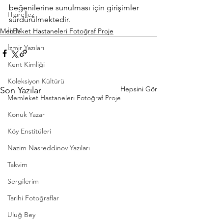
beğenilerine sunulması için girişimler 
Hızırellez
sürdürülmektedir.
Memleket Hastaneleri Fotoğraf Proje
İLEV
İzmir Yazıları
Kent Kimliği
Koleksiyon Kültürü
Hepsini Gör
Son Yazılar
Memleket Hastaneleri Fotoğraf Proje
Konuk Yazar
Köy Enstitüleri
Nazim Nasreddinov Yazıları
Takvim
Sergilerim
Tarihi Fotoğraflar
Uluğ Bey