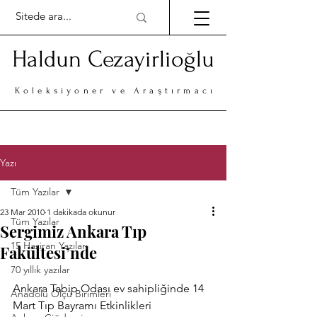
Haldun Cezayirlioğlu
Koleksiyoner ve Araştırmacı
Yazı
Tüm Yazılar
23 Mar 2010
1 dakikada okunur
Tüm Yazılar
Sergimiz Ankara Tıp
15 Haziran Yazıları
Fakültesi’nde
70 yıllık yazılar
Ankara Tabip Odası ev sahipliğinde 14 
Anadolu Ölçü Birimleri
Mart Tıp Bayramı Etkinlikleri 