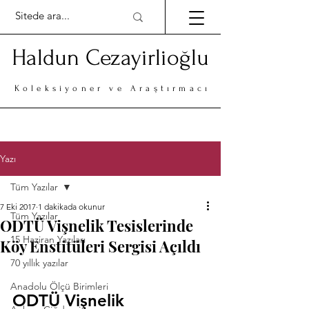
Haldun Cezayirlioğlu
Koleksiyoner ve Araştırmacı
Yazı
Tüm Yazılar
7 Eki 2017
1 dakikada okunur
Tüm Yazılar
ODTÜ Vişnelik Tesislerinde
15 Haziran Yazıları
Köy Enstitüleri Sergisi Açıldı
70 yıllık yazılar
Anadolu Ölçü Birimleri
ODTÜ Vişnelik 