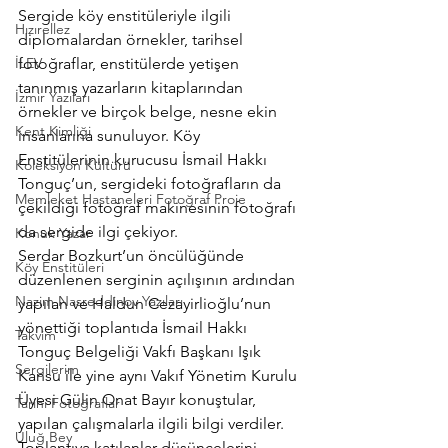
Sergide köy enstitüleriyle ilgili 
Hızırellez
diplomalardan örnekler, tarihsel 
İLEV
fotoğraflar, enstitülerde yetişen 
tanınmış yazarların kitaplarından 
İzmir Yazıları
örnekler ve birçok belge, nesne ekin 
Kent Kimliği
insanlarına sunuluyor. Köy 
Enstitülerinin kurucusu İsmail Hakkı 
Koleksiyon Kültürü
Tonguç’un, sergideki fotoğrafların da 
Memleket Hastaneleri Fotoğraf Proje
çekildiği fotoğraf makinesinin fotoğrafı 
da sergide ilgi çekiyor.
Konuk Yazar
Serdar Bozkurt’un öncülüğünde 
Köy Enstitüleri
düzenlenen serginin açılışının ardından 
Nazim Nasreddinov Yazıları
yapılan ve Haldun Cezayirlioğlu’nun 
yönettiği toplantıda İsmail Hakkı 
Takvim
Tonguç Belgeliği Vakfı Başkanı Işık 
Sergilerim
Kansu ile yine aynı Vakıf Yönetim Kurulu 
Üyesi Gülin Onat Bayır konuştular, 
Tarihi Fotoğraflar
yapılan çalışmalarla ilgili bilgi verdiler. 
Uluğ Bey
Toplantıya katılanlar düşüncelerini 