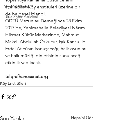
Yeni Yıl Yazıları
açıkladılar. Köy enstitüleri üzerine bir 
de belgesel izlendi.
Ulus Zafer Abidesi
ODTÜ Mezunları Derneğince 28 Ekim 
2017’de, Yenimahalle Belediyesi Nâzım 
Hikmet Kültür Merkezinde, Mahmut 
Makal, Abdullah Özkucur, Işık Kansu ile 
Erdal Atıcı’nın konuşacağı; halk oyunları 
ve halk müziği dinletisinin sunulacağı 
etkinlik yapılacak.
telgrafhanesanat.org
Köy Enstitüleri
Hepsini Gör
Son Yazılar