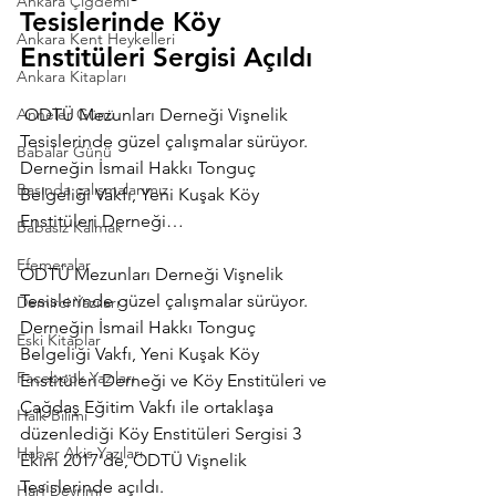
Ankara Çiğdemi
Tesislerinde Köy 
Ankara Kent Heykelleri
Enstitüleri Sergisi Açıldı
Ankara Kitapları
Anneler Günü
 ODTÜ Mezunları Derneği Vişnelik 
Tesislerinde güzel çalışmalar sürüyor. 
Babalar Günü
Derneğin İsmail Hakkı Tonguç 
Basında çalışmalarımız
Belgeliği Vakfı, Yeni Kuşak Köy 
Enstitüleri Derneği…
Babasız Kalmak
Efemeralar
ODTÜ Mezunları Derneği Vişnelik 
Tesislerinde güzel çalışmalar sürüyor.
Demirci Yazıları
Derneğin İsmail Hakkı Tonguç 
Eski Kitaplar
Belgeliği Vakfı, Yeni Kuşak Köy 
Facebook Yazıları
Enstitüleri Derneği ve Köy Enstitüleri ve 
Çağdaş Eğitim Vakfı ile ortaklaşa 
Halk Bilimi
düzenlediği Köy Enstitüleri Sergisi 3 
Haber Akis Yazıları
Ekim 2017’de, ODTÜ Vişnelik 
Tesislerinde açıldı.
Harf Devrimi