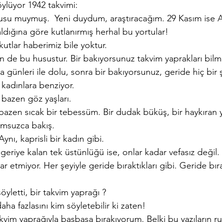
ylüyor 1942 takvimi:
usu muymuş.  Yeni duydum, araştıracağım. 29 Kasım ise A
ldığına göre kutlanırmış herhal bu yortular!
utlar haberimiz bile yoktur.
en de bu husustur. Bir bakıyorsunuz takvim yaprakları bilm
 günleri ile dolu, sonra bir bakıyorsunuz, geride hiç bir 
 kadınlara benziyor.
 bazen göz yaşları.
, bazen sıcak bir tebessüm. Bir dudak büküş, bir haykıran y
umsuzca bakış.
ynı, kaprisli bir kadın gibi.
geriye kalan tek üstünlüğü ise, onlar kadar vefasız değil. S
kar etmiyor. Her şeyiyle geride bıraktıkları gibi. Geride bırak
yletti, bir takvim yaprağı ?
ha fazlasını kim söyletebilir ki zaten!
 takvim yaprağıyla başbaşa bırakıyorum. Belki bu yazıların 