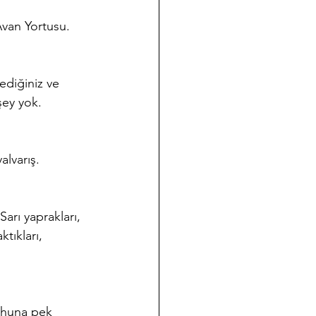
van Yortusu. 
ediğiniz ve 
şey yok. 
alvarış.
arı yaprakları, 
tıkları, 
ruhuna pek 