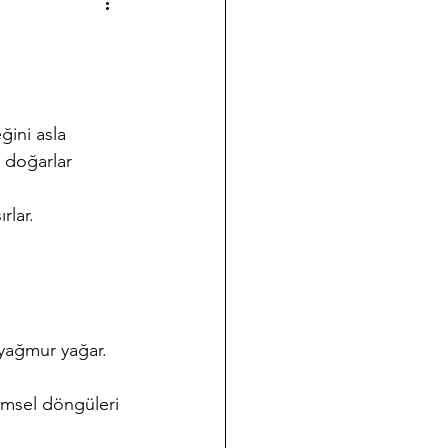
a çalışmalarımız
Halk Bilimi
 doğarlar 
ği
Koleksiyon Kültürü
rlar. 
nov Yazıları
Takvim
  yağmur yağar. 
simsel döngüleri 