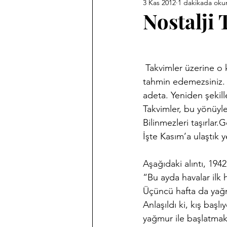
3 Kas 2012
1 dakikada oku
Ankara Kent Heykelleri
Ank
Nostalji
Babasız Kalmak
Efemeralar
 Takvimler üzerine o kadar çok ve değişik şeyler söylenebilir ki  neler olabileceğini asla 
tahmin edemezsiniz. 
Haber Akis Yazıları
Harf De
adeta. Yeniden şekille
Takvimler, bu yönüyle k
Bilinmezleri taşırlar.
Memleket Hastaneleri Fotoğraf 
İşte Kasım’a ulaştık 
Aşağıdaki alıntı, 1942 
Sergilerim
Tarihi Fotoğrafl
“Bu ayda havalar ilk h
Üçüncü hafta da yağmu
Anlaşıldı ki, kış baş
yağmur ile başlatmak