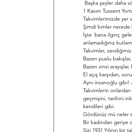
 Başka şeyler daha sö
1 Kasım Tussent Yort
Takvimlerimizde yer a
Şimdi kimler nerede k
İşte  bana ilginç gel
anlamadığınız kutlama
Takvimler, sevdiğimiz
Bazen puslu bakışlar,
Bazen sinsi arayışlar
El açış karşıdan, sor
Aynı insanoğlu gibi! A
Takvimlerin onlardan 
geçmişini, tarihini in
kendileri gibi.
Gördünüz mü neler sö
Bir kadından geriye da
Sizi 1931 Yılının bir