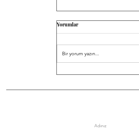
Yorumlar
Bir yorum yazın...
Nostalji Takvimi: Mayıs 2018
Adınız