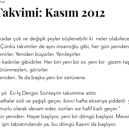
nur
ara Kitapları
Anneler Günü
Babalar Günü
Basınd
 Takvimi: Kasım 2012
Demirci Yazıları
Eski Kitaplar
Facebook Yazıları
Çünkü takvimler de aynı insanoğlu gibi, her gün yeniden
vrimi
Hızırellez
İLEV
İzmir Yazıları
Kent Kimli
nirler. Yeniden büyürler. Yenileşirler.
adınlar gibidirler. Her biri yeni bir sır, yeni bir  gizem taşı
Görünmezleri, görürler.
Proje
Konuk Yazar
Köy Enstitüleri
Nazim Nasreddi
yeniden. Ya da başka yeni bir serüvene.
yılı  Ev-İş Dergisi Sonteşrin takvimine aittir.
ar
Uluğ Bey
aftalar sisli ve yağışlı geçer, ikinci hafta ekseriya şiddetli
rlu olarak devam eder, sonları ise hafif karlı geçer.”
lıyor yeniden. Hayat başlıyor, yeni bir döngü başlıyor. Mev
 işin tabiatındandır ya, bu döngü Kasım’da başlıyor.