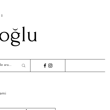
cı
ioğlu
demi