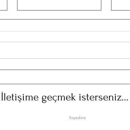
Nost
Nostalji Takvimi: Nisan 2018
İletişime geçmek isterseniz...
Soyadınız