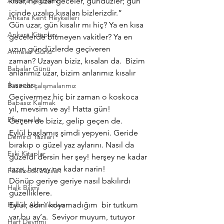
Ankara Çiğdemi
kısar, ne uzar geceler, gündüzler; gün 
içinde uzalıp,kısalan bizlerizdir.”
Ankara Kent Heykelleri
Gün uzar, gün kısalır mı hiç? Ya en kısa 
Ankara Kitapları
gecelerde bitmeyen vakitler? Ya en 
uzun gündüzlerde geçiveren 
Anneler Günü
zaman? Uzayan biziz, kısalan da.  Bizim 
Babalar Günü
anlarımız uzar, bizim anlarımız kısalır 
kısacası.
Basında çalışmalarımız
Geçivermez hiç bir zaman o koskoca 
Babasız Kalmak
yıl, mevsim ve ay! Hatta gün!
Efemeralar
Geçen de biziz, gelip geçen de.
Eylül başlamış şimdi yepyeni. Geride 
Demirci Yazıları
bırakıp o güzel yaz aylarını. Nasıl da 
Eski Kitaplar
güzeldi dersin her şey! herşey ne kadar 
taze, herşey ne kadar narin!
Facebook Yazıları
Dönüp geriye geriye nasıl bakılırdı 
Halk Bilimi
güzelliklere.
Haber Akis Yazıları
Eylül; adını koyamadığım  bir tutkum 
var bu ay’a.  Seviyor muyum, tutuyor 
Harf Devrimi