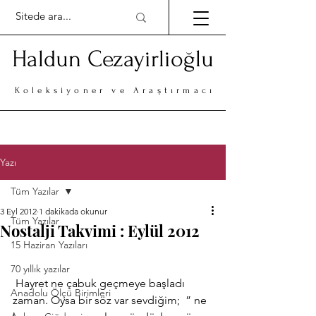
Haldun Cezayirlioğlu
Koleksiyoner ve Araştırmacı
Yazı
Tüm Yazılar
3 Eyl 2012
1 dakikada okunur
Tüm Yazılar
Nostalji Takvimi : Eylül 2012
15 Haziran Yazıları
70 yıllık yazılar
 Hayret ne çabuk geçmeye başladı 
Anadolu Ölçü Birimleri
zaman. Oysa bir söz var sevdiğim;  ” ne 