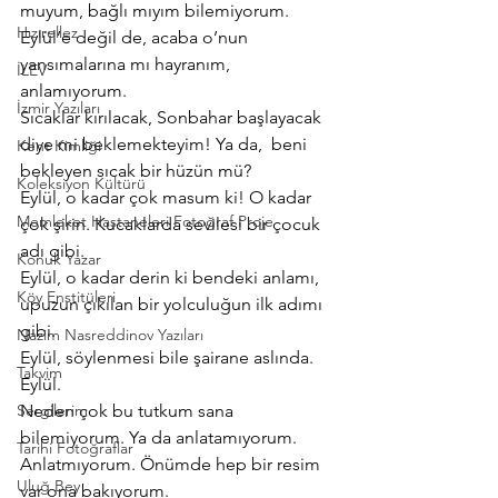
muyum, bağlı mıyım bilemiyorum.
Hızırellez
Eylül’e değil de, acaba o’nun 
yansımalarına mı hayranım, 
İLEV
anlamıyorum.
İzmir Yazıları
Sıcaklar kırılacak, Sonbahar başlayacak 
diye mi beklemekteyim! Ya da,  beni 
Kent Kimliği
bekleyen sıcak bir hüzün mü?
Koleksiyon Kültürü
Eylül, o kadar çok masum ki! O kadar 
Memleket Hastaneleri Fotoğraf Proje
çok şirin. Kucaklarda sevilesi bir çocuk 
adı gibi.
Konuk Yazar
Eylül, o kadar derin ki bendeki anlamı, 
Köy Enstitüleri
upuzun çıkılan bir yolculuğun ilk adımı 
gibi.
Nazim Nasreddinov Yazıları
Eylül, söylenmesi bile şairane aslında. 
Takvim
Eylül.
Sergilerim
Neden çok bu tutkum sana 
bilemiyorum. Ya da anlatamıyorum. 
Tarihi Fotoğraflar
Anlatmıyorum. Önümde hep bir resim 
Uluğ Bey
var ona bakıyorum.