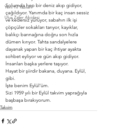
Solumda hep bir deniz akıp gidiyor, 
Yeni Yıl Yazıları
çağıldıyor. Yanımda bir kaç insan sessiz 
Ulus Zafer Abidesi
ve kedersiz yürüyor, sabahın ilk işi 
çöpçüler sokakları tarıyor, kayıklar, 
balıkçı barınağına doğru son hızla 
dümen kırıyor. Tahta sandalyelere 
dayanak yapan bir kaç ihtiyar ayakta 
sohbet eyliyor ve gün akıp gidiyor. 
İnsanları başka yerlere taşıyor.
Hayat bir şiirdir bakana, duyana. Eylül, 
gibi.
İşte benim Eylül’üm.
Sizi 1959 yılı bir Eylül takvim yaprağıyla 
başbaşa bırakıyorum.
Takvim