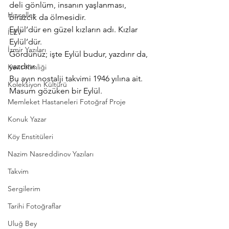
deli gönlüm, insanın yaşlanması, 
Hızırellez
birazcık da ölmesidir.
Eylül’dür en güzel kızların adı. Kızlar 
İLEV
Eylül’dür.
İzmir Yazıları
Gördünüz; işte Eylül budur, yazdırır da, 
yazdırır.
Kent Kimliği
Bu ayın nostalji takvimi 1946 yılına ait. 
Koleksiyon Kültürü
Masum gözüken bir Eylül.
Memleket Hastaneleri Fotoğraf Proje
Konuk Yazar
Köy Enstitüleri
Nazim Nasreddinov Yazıları
Takvim
Sergilerim
Tarihi Fotoğraflar
Uluğ Bey