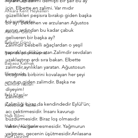
Ankara Çiğdemi
Ayların en zalimi demişti bir şair bu ay 
için. Elbette en zalimi. Var mıdır  
Ankara Kent Heykelleri
güzellikleri peşisıra bırakıp giden başka 
Ankara Kitapları
bir ay? Beklenen ve arzulanan Ağustos 
ayının ardından bu kadar çabuk 
Anneler Günü
geliveren bir başka ay?
Babalar Günü
Zalimdir besbelli ağaçlardan o yeşil 
yaprakları döküp atan.Zalimdir sevdaları 
Basında çalışmalarımız
uzaklaştırıp ardı sıra bakan. Elbette 
Babasız Kalmak
zalimdir,ayrılıkları yaratan. Ağustosun 
Efemeralar
sıcağında birbirini kovalayan her şeyi 
unutup giden zalimdir. Başka ne 
Demirci Yazıları
diyeyim!
Eski Kitaplar
Zalimdir.
Zalimliği biraz da kendindedir Eylül’ün; 
Facebook Yazıları
acı çektirmesidir. İnsanı kavurup 
Halk Bilimi
büzdürmesidir. Biraz loş olmasıdır 
Haber Akis Yazıları
vaktin, rüzgarın esmesidir. Yağmurun 
yağması, gecenin üşütmesidir.Anlasana 
Harf Devrimi