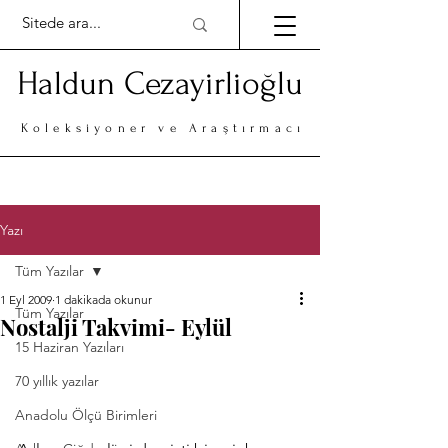
Haldun Cezayirlioğlu
Koleksiyoner ve Araştırmacı
Yazı
Tüm Yazılar
1 Eyl 2009
1 dakikada okunur
Tüm Yazılar
Nostalji Takvimi- Eylül
15 Haziran Yazıları
70 yıllık yazılar
Anadolu Ölçü Birimleri