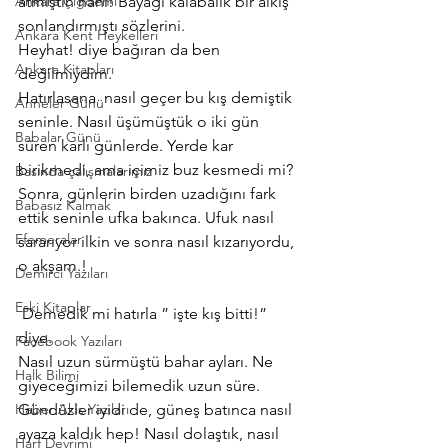
Ankara Çiğdemi
atmıştın hani! Bayağı kalabalık bir alkış 
sonlandırmıştı sözlerini.
Ankara Kent Heykelleri
Heyhat! diye bağıran da ben 
Ankara Kitapları
değilmiydim.
Hatırlasana  nasıl geçer bu kış demiştik 
Anneler Günü
seninle. Nasıl üşümüştük o iki gün 
Babalar Günü
süren karlı günlerde. Yerde kar 
birikmedi, ama içimiz buz kesmedi mi?
Basında çalışmalarımız
Sonra, günlerin birden uzadığını fark 
Babasız Kalmak
ettik seninle ufka bakınca. Ufuk nasıl 
Efemeralar
sararıyor ilkin ve sonra nasıl kızarıyordu, 
o akşam.!
Demirci Yazıları
Eski Kitaplar
 Demedik mi hatırla ” işte kış bitti!” 
diye.
Facebook Yazıları
Nasıl uzun sürmüştü bahar ayları. Ne 
Halk Bilimi
giyeceğimizi bilemedik uzun süre. 
Haber Akis Yazıları
Gündüzler iyidi de, güneş batınca nasıl 
ayaza kaldık hep! Nasıl dolaştık, nasıl 
Harf Devrimi