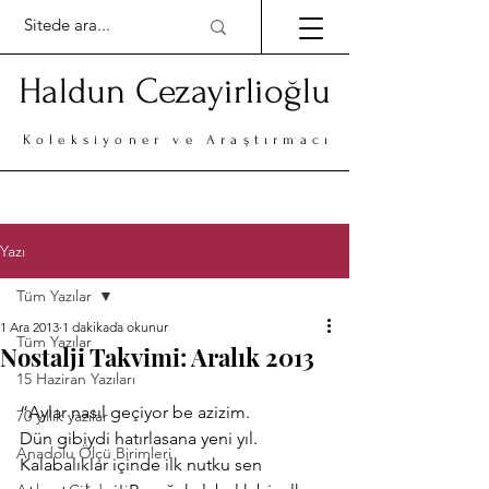
Haldun Cezayirlioğlu
Koleksiyoner ve Araştırmacı
Yazı
Tüm Yazılar
1 Ara 2013
1 dakikada okunur
Tüm Yazılar
Nostalji Takvimi: Aralık 2013
15 Haziran Yazıları
“Aylar nasıl geçiyor be azizim.
70 yıllık yazılar
Dün gibiydi hatırlasana yeni yıl. 
Anadolu Ölçü Birimleri
Kalabalıklar içinde ilk nutku sen 