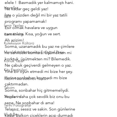
elele !  Basmadık yer kalmamıştı hani.
Hızırellez
Ne kadar geç geldi yaz!
İşte o yüzden değil mi bir yaz tatili 
İLEV
programı yapamamak!
İzmir Yazıları
Esir olmak havalara ve uygun 
zamanlara. Kısa, yoğun ve sert.
Kent Kimliği
Ah azizim!
Koleksiyon Kültürü
Sorma, uzanamadık bu yaz ne çimlere 
Memleket Hastaneleri Fotoğraf Proje
ne sahildeki kumlara. Üşümekten mi 
korktuk, üşütmekten mi? Bilemedik.
Konuk Yazar
Ne çabuk geçiverdi gelmeyen o yaz.
Köy Enstitüleri
Yine bir oyun etmedi mi bize her şey. 
Yerine sonbaharı koymadı mı bize 
Nazim Nasreddinov Yazıları
çaktırmadan.
Takvim
Sorma, sonbahar hiç gitmemeliydi. 
Sergilerim
Yazdan daha çok sevdik biz onu bu 
sene. Ne sonbahar dı ama!
Tarihi Fotoğraflar
Telaşsız, sessiz ve sakin. Son günlerine 
Uluğ Bey
kadar balkon çiçeklerin açıp durmadı 