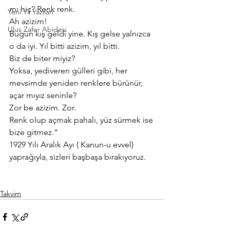
mı hiç? Renk renk.
Yeni Yıl Yazıları
Ah azizim!
Ulus Zafer Abidesi
Bugün kış geldi yine. Kış gelse yalnızca 
o da iyi. Yıl bitti azizim, yıl bitti.
Biz de biter miyiz?
Yoksa, yediveren gülleri gibi, her 
mevsimde yeniden renklere bürünür, 
açar mıyız seninle?
Zor be azizim. Zor.
Renk olup açmak pahalı, yüz sürmek ise 
bize gitmez.”
1929 Yılı Aralık Ayı ( Kanun-u evvel) 
yaprağıyla, sizleri başbaşa bırakıyoruz.
Takvim