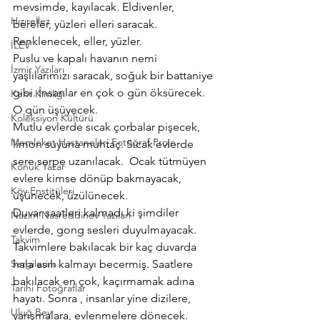
mevsimde, kayılacak. Eldivenler, 
Hızırellez
bereler, yüzleri elleri saracak. 
Renklenecek, eller, yüzler.
İLEV
Puslu ve kapalı havanın nemi 
İzmir Yazıları
yaşlılarımızı saracak, soğuk bir battaniye 
gibi. İnsanlar en çok o gün öksürecek. 
Kent Kimliği
O gün üşüyecek.
Koleksiyon Kültürü
Mutlu evlerde sıcak çorbalar pişecek, 
Memleket Hastaneleri Fotoğraf Proje
limon suyuna muhtaç. Sıcak evlerde 
sere serpe uzanılacak.  Ocak tütmüyen 
Konuk Yazar
evlere kimse dönüp bakmayacak, 
Köy Enstitüleri
üşünecek, üzülünecek.
Duvar saatleri kalmadı ki şimdiler 
Nazim Nasreddinov Yazıları
evlerde, gong sesleri duyulmayacak. 
Takvim
Takvimlere bakılacak bir kaç duvarda 
Sergilerim
hala asılı kalmayı becermiş. Saatlere 
bakılacak en çok, kaçırmamak adına 
Tarihi Fotoğraflar
hayatı. Sonra , insanlar yine dizilere, 
Uluğ Bey
yarışmalara, evlenmelere dönecek.