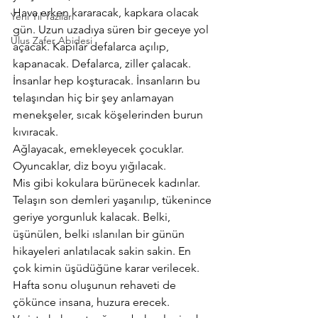
Hava erken kararacak, kapkara olacak 
Yeni Yıl Yazıları
gün. Uzun uzadıya süren bir geceye yol 
Ulus Zafer Abidesi
açacak. Kapılar defalarca açılıp, 
kapanacak. Defalarca, ziller çalacak. 
İnsanlar hep koşturacak. İnsanların bu 
telaşından hiç bir şey anlamayan 
menekşeler, sıcak köşelerinden burun 
kıvıracak.
Ağlayacak, emekleyecek çocuklar. 
Oyuncaklar, diz boyu yığılacak.
Mis gibi kokulara bürünecek kadınlar. 
Telaşın son demleri yaşanılıp, tükenince 
geriye yorgunluk kalacak. Belki, 
üşünülen, belki ıslanılan bir günün 
hikayeleri anlatılacak sakin sakin. En 
çok kimin üşüdüğüne karar verilecek. 
Hafta sonu oluşunun rehaveti de 
çökünce insana, huzura erecek.