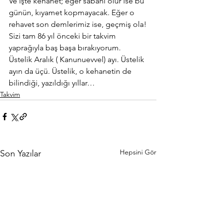
Ve işte kehanet; eğer sabahı olur ise bu 
günün, kıyamet kopmayacak. Eğer o 
rehavet son demlerimiz ise, geçmiş ola!
Sizi tam 86 yıl önceki bir takvim 
yaprağıyla baş başa bırakıyorum. 
Üstelik Aralık ( Kanunuevvel) ayı. Üstelik 
ayın da üçü. Üstelik, o kehanetin de 
bilindiği, yazıldığı yıllar…
Takvim
Hepsini Gör
Son Yazılar