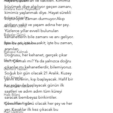
Ankara Çiğdemi
hayatımızdaki an ve vakitleri. Kimimiz 
büyümek diye algılıyor geçen zamanı, 
Ankara Kent Heykelleri
kimimiz yaşlanmak diye. Hayat sürekli 
Ankara Kitapları
koşturuyor. Zaman durmuyor.Akıp 
gidiyor, vakit ve yaşam adına her şey.
Anneler Günü
Yüzlerce yıllar evveli bulunulan 
Babalar Günü
kehanetlerin bile zamanı ve anı geliyor. 
İşte bu an; işte bu vakit; işte bu zaman, 
Basında çalışmalarımız
aranılan.
Babasız Kalmak
Doğrusu, her kehanet, gerçek çıkar 
Efemeralar
mı?. Çıkmalı mı? Ya da yalnızca doğru 
çıkanlar mı kehanetlerdir, bilemiyoruz.
Demirci Yazıları
Soğuk bir gün olacak 21 Aralık. Kuzey 
Eski Kitaplar
yarım kürenin, kışı başlayacak. Hafif bir 
kar yağışı ile başlayacak günün ilk 
Facebook Yazıları
saatleri ve adım adım tüm küreyi 
Halk Bilimi
saracak bembeyaz birikintiler. 
Haber Akis Yazıları
Çocukların günü olacak her şey ve her 
yer. Kayaklar ilk kez çıkacak bu 
Harf Devrimi