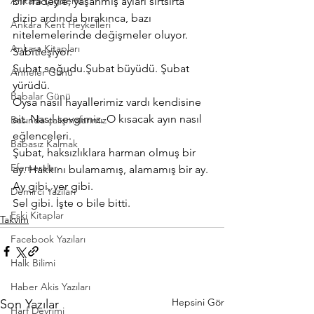
Ankara Çiğdemi
bir ifadeyle, yaşanmış ayları sırtsırta 
dizip ardında bırakınca, bazı 
Ankara Kent Heykelleri
nitelemelerinde değişmeler oluyor. 
Ankara Kitapları
Sabitleşiyor.
Şubat soğudu.Şubat büyüdü. Şubat 
Anneler Günü
yürüdü.
Babalar Günü
Oysa nasıl hayallerimiz vardı kendisine 
ait. Nasıl sevgimiz. O kısacak ayın nasıl 
Basında çalışmalarımız
eğlenceleri.
Babasız Kalmak
Şubat, haksızlıklara harman olmuş bir 
Efemeralar
ay. Hakkını bulamamış, alamamış bir ay.
Ay gibi, yer gibi.
Demirci Yazıları
Sel gibi. İşte o bile bitti.
Eski Kitaplar
Takvim
Facebook Yazıları
Halk Bilimi
Haber Akis Yazıları
Hepsini Gör
Son Yazılar
Harf Devrimi