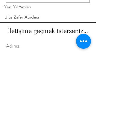
2018
Mart
Yeni Yıl Yazıları
Ulus Zafer Abidesi
İletişime geçmek isterseniz...
Adınız
Soyadınız
Email
Mesajınız...