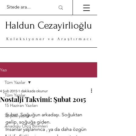
Haldun Cezayirlioğlu
Koleksiyoner ve Araştırmacı
Yazı
Tüm Yazılar
4 Şub 2015
1 dakikada okunur
Tüm Yazılar
Nostalji Takvimi: Şubat 2015
15 Haziran Yazıları
Şubat. Soğuğun arkadaşı. Soğuktan 
70 yıllık yazılar
gelip, soğuğa giden.
Anadolu Ölçü Birimleri
İnsanlar yaşlanınca , ya da daha özgün 