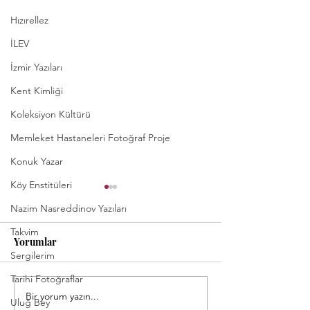
Hızırellez
İLEV
İzmir Yazıları
Kent Kimliği
Koleksiyon Kültürü
Memleket Hastaneleri Fotoğraf Proje
Konuk Yazar
Köy Enstitüleri
Nazim Nasreddinov Yazıları
Takvim
Yorumlar
Sergilerim
Tarihi Fotoğraflar
Bir yorum yazın...
Nostalji Takvimi: Nisan
Nostalji Takvimi
Uluğ Bey