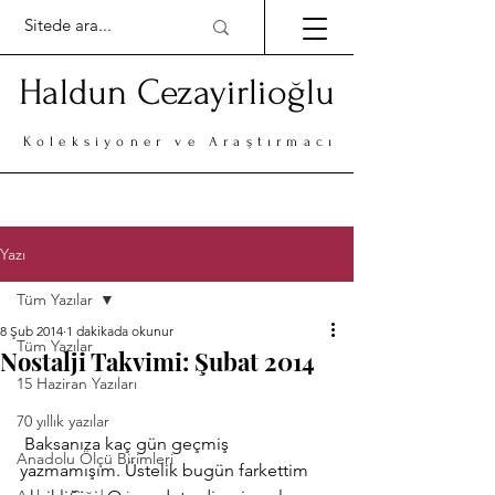
Haldun Cezayirlioğlu
Koleksiyoner ve Araştırmacı
Yazı
Tüm Yazılar
8 Şub 2014
1 dakikada okunur
Tüm Yazılar
Nostalji Takvimi: Şubat 2014
15 Haziran Yazıları
70 yıllık yazılar
 Baksanıza kaç gün geçmiş 
Anadolu Ölçü Birimleri
yazmamışım. Üstelik bugün farkettim 