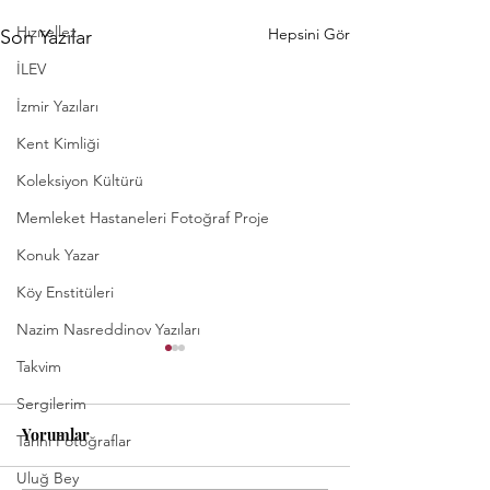
Hızırellez
Hepsini Gör
Son Yazılar
İLEV
İzmir Yazıları
Kent Kimliği
Koleksiyon Kültürü
Memleket Hastaneleri Fotoğraf Proje
Konuk Yazar
Köy Enstitüleri
Nazim Nasreddinov Yazıları
Takvim
Sergilerim
Yorumlar
Tarihi Fotoğraflar
Uluğ Bey