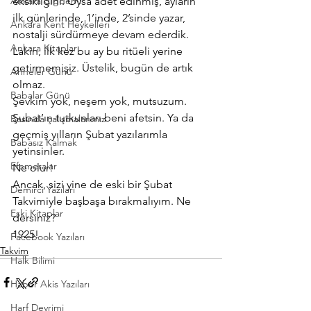
Ankara Çiğdemi
eksikliğini. Oysa adet edinmiş, ayların 
ilk günlerinde, 1’inde, 2’sinde yazar, 
Ankara Kent Heykelleri
nostalji sürdürmeye devam ederdik.
Ankara Kitapları
Lakin, ilk kez bu ay bu ritüeli yerine 
getirmemişiz. Üstelik, bugün de artık 
Anneler Günü
olmaz.
Babalar Günü
Şevkim yok, neşem yok, mutsuzum.
Şubat’ın tutkunları beni afetsin. Ya da 
Basında çalışmalarımız
geçmiş yılların Şubat yazılarımla 
Babasız Kalmak
yetinsinler.
Efemeralar
Ne olur!
Ancak, sizi yine de eski bir Şubat 
Demirci Yazıları
Takvimiyle başbaşa bırakmalıyım. Ne 
Eski Kitaplar
dersiniz?
1925!
Facebook Yazıları
Takvim
Halk Bilimi
Haber Akis Yazıları
Harf Devrimi