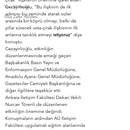
Yeni Yıl Yazıları
Cezayirlioğlu, ”Bu ilişkinin de ilk 
adımını bu zeminde atarak sizler 
Ulus Zafer Abidesi
arasında bir köprü olmayı, belki de 
yıllar sürecek usta-çırak ilişkisinin ilk 
anlarına tanıklık etmeyi 
istiyoruz
” diye 
konuştu.
Cezayirlioğlu, etkinliğin 
düzenlenmesinde emeği geçen 
Başbakanlık Basın Yayın ve 
Enformasyon Genel Müdürlüğüne, 
Anadolu Ajansı Genel Müdürlüğüne, 
Gazeteciler Cemiyeti Başkanlığına ve 
diğer ilgililere teşekkür etti.
Ankara İletişim Fakültesi Dekan Vekili 
Nurcan Törenli de düzenlenen 
etkinliğin önemine değindi.
Konuşmaların ardından AÜ İletişim 
Fakültesi uygulamalı eğitim alanlarında 