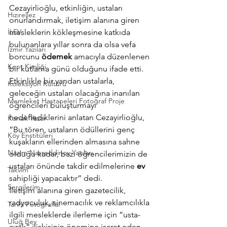
Cezayirlioğlu, etkinliğin, ustaları 
Hızırellez
onurlandırmak, iletişim alanına giren 
İLEV
mesleklerin kökleşmesine katkıda 
bulunanlara yıllar sonra da olsa vefa 
İzmir Yazıları
borcunu 
ödemek
 amacıyla düzenlenen 
Kent Kimliği
bir kutlama günü olduğunu ifade etti.
Etkinlikle bir yandan ustalarla, 
Koleksiyon Kültürü
geleceğin ustaları olacağına inanılan 
Memleket Hastaneleri Fotoğraf Proje
öğrencileri buluşturmayı 
hedeflediklerini anlatan Cezayirlioğlu, 
Konuk Yazar
”Bu tören, ustaların ödüllerini genç 
Köy Enstitüleri
kuşakların ellerinden almasına sahne 
Nazim Nasreddinov Yazıları
olduğu kadar, bazı öğrencilerimizin de 
ustaları önünde takdir edilmelerine 
ev
Takvim
sahipliği yapacaktır” dedi.
Sergilerim
İletişim alanına giren gazetecilik, 
radyoculuk, sinemacılık ve reklamcılıkla 
Tarihi Fotoğraflar
ilgili mesleklerde ilerleme için ”usta-
Uluğ Bey
çırak” ilişkisinin önemine işaret eden 