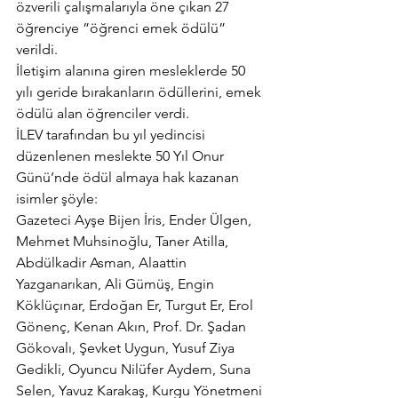
özverili çalışmalarıyla öne çıkan 27 
öğrenciye ”öğrenci emek ödülü” 
verildi.
İletişim alanına giren mesleklerde 50 
yılı geride bırakanların ödüllerini, emek 
ödülü alan öğrenciler verdi.
İLEV tarafından bu yıl yedincisi 
düzenlenen meslekte 50 Yıl Onur 
Günü’nde ödül almaya hak kazanan 
isimler şöyle:
Gazeteci Ayşe Bijen İris, Ender Ülgen, 
Mehmet Muhsinoğlu, Taner Atilla, 
Abdülkadir Asman, Alaattin 
Yazganarıkan, Ali Gümüş, Engin 
Köklüçınar, Erdoğan Er, Turgut Er, Erol 
Gönenç, Kenan Akın, Prof. Dr. Şadan 
Gökovalı, Şevket Uygun, Yusuf Ziya 
Gedikli, Oyuncu Nilüfer Aydem, Suna 
Selen, Yavuz Karakaş, Kurgu Yönetmeni 