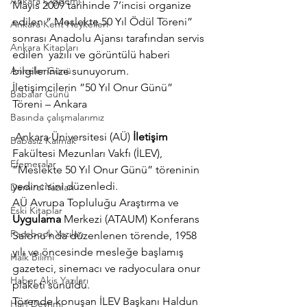
Ankara Çiğdemi
Mayıs 2009 tarihinde 7’incisi organize 
edilen ” Meslekte 50 Yıl Ödül Töreni” 
Ankara Kent Heykelleri
sonrası Anadolu Ajansı tarafından servis 
Ankara Kitapları
edilen  yazılı ve görüntülü haberi 
Anneler Günü
bilgilerinize sunuyorum.
İletişimcilerin ”50 Yıl Onur Günü” 
Babalar Günü
Töreni – Ankara
Basında çalışmalarımız
 Ankara Üniversitesi (AÜ) 
İletişim
Babasız Kalmak
Fakültesi Mezunları Vakfı (İLEV), 
Efemeralar
”Meslekte 50 Yıl Onur Günü” töreninin 
yedincisini düzenledi.
Demirci Yazıları
AÜ Avrupa Topluluğu Araştırma ve 
Eski Kitaplar
Uygulama
 Merkezi (ATAUM) Konferans 
Facebook Yazıları
Salonu’nda düzenlenen törende, 1958 
yılı ve öncesinde mesleğe başlamış 
Halk Bilimi
gazeteci, sinemacı ve radyoculara onur 
Haber Akis Yazıları
plaketi sunuldu.
Törende konuşan İLEV Başkanı Haldun 
Harf Devrimi