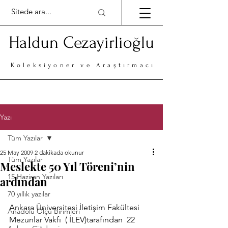
Haldun Cezayirlioğlu
Koleksiyoner ve Araştırmacı
Yazı
Tüm Yazılar
25 May 2009
2 dakikada okunur
Tüm Yazılar
Meslekte 50 Yıl Töreni’nin
15 Haziran Yazıları
ardından
70 yıllık yazılar
Ankara Üniversitesi İletişim Fakültesi 
Anadolu Ölçü Birimleri
Mezunlar Vakfı  ( İLEV)tarafından  22 