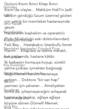
Üçüncü Kısım İkinci Kitap İkinci 
Hızırellez
Kısım’da olaylar… Mahkûm Halil’in (adli 
İLEV
tabibin gördüğü lüzum üzerine) gözleri 
için yattığı bir memleket hastanesinde 
İzmir Yazıları
geçer.
Kent Kimliği
Hastanenin başhekim ve operatörü 
(Polis Müdürlüğü eski doktorlarından) 
Koleksiyon Kültürü
Faik Bey… Hastabakıcı İstanbullu İsmet 
Memleket Hastaneleri Fotoğraf Proje
Hanım… Kitaplara ve resme meraklı, 
kırk yaşlarında, hastane kâtibi.
Konuk Yazar
İki bebesini komşuya koyup, sürekli 
Köy Enstitüleri
yarma çorbası içmekten bağırsağı 
Nazim Nasreddinov Yazıları
düğümlenen karısını hastaneye 
getiren… Doktora “bir sarı hap” 
Takvim
yazması için yalvaran… Ameliyattan 
Sergilerim
sonra da, iyileşmeyeceğini anlayarak 
hastanede bırakıp, ağlaya ağlaya 
Tarihi Fotoğraflar
köyüne dönen Dümelli Memet.
Uluğ Bey
Fıtık yarası bir yıldır kapanmayan ayyaş, 