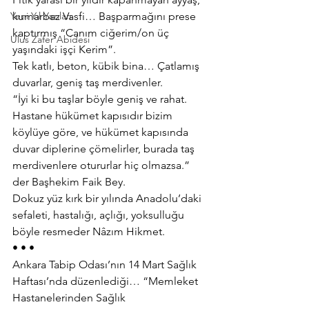
Yeni Yıl Yazıları
kumarbaz Vasfi… Başparmağını prese 
kaptırmış “Canım ciğerim/on üç 
Ulus Zafer Abidesi
yaşındaki işçi Kerim”.
Tek katlı, beton, kübik bina… Çatlamış 
duvarlar, geniş taş merdivenler.
“İyi ki bu taşlar böyle geniş ve rahat.
Hastane hükümet kapısıdır bizim 
köylüye göre, ve hükümet kapısında 
duvar diplerine çömelirler, burada taş 
merdivenlere otururlar hiç olmazsa.” 
der Başhekim Faik Bey.
Dokuz yüz kırk bir yılında Anadolu’daki 
sefaleti, hastalığı, açlığı, yoksulluğu 
böyle resmeder Nâzım Hikmet.
• • •
Ankara Tabip Odası’nın 14 Mart Sağlık 
Haftası’nda düzenlediği… “Memleket 
Hastanelerinden Sağlık 