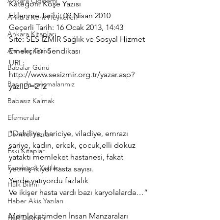
Ankara Çiğdemi
Kategori: Köşe Yazısı
Eklenme Tarihi: 09 Nisan 2010
Ankara Kent Heykelleri
Geçerli Tarih: 16 Ocak 2013, 14:43
Ankara Kitapları
Site: SES İZMİR Sağlık ve Sosyal Hizmet 
Anneler Günü
Emekçileri Sendikası
URL: 
Babalar Günü
http://www.sesizmir.org.tr/yazar.asp?
Basında çalışmalarımız
yaziID=212
Babasız Kalmak
Efemeralar
“Dahiliye, hariciye, viladiye, emrazı 
Demirci Yazıları
sariye, kadın, erkek, çocuk,elli dokuz 
Eski Kitaplar
yataktı memleket hastanesi, fakat 
Facebook Yazıları
yetmiş ikiydi hasta sayısı.
Yerde yatıyordu fazlalık
Halk Bilimi
Ve ikişer hasta vardı bazı karyolalarda…”
Haber Akis Yazıları
Memleketimden İnsan Manzaraları 
Harf Devrimi