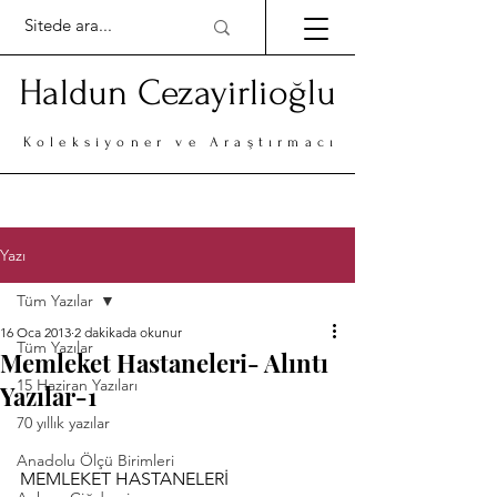
Haldun Cezayirlioğlu
Koleksiyoner ve Araştırmacı
Yazı
Tüm Yazılar
16 Oca 2013
2 dakikada okunur
Tüm Yazılar
Memleket Hastaneleri- Alıntı
15 Haziran Yazıları
Yazılar-1
70 yıllık yazılar
Anadolu Ölçü Birimleri
MEMLEKET HASTANELERİ