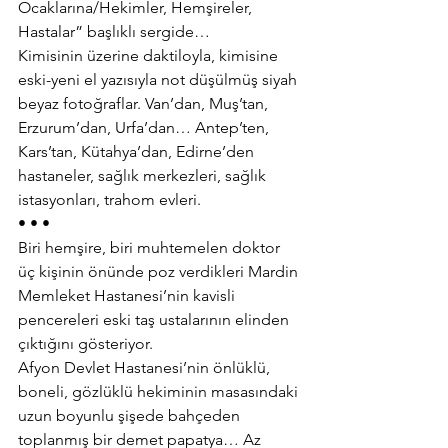
Ocaklarına/Hekimler, Hemşireler, 
Hastalar” başlıklı sergide…
Kimisinin üzerine daktiloyla, kimisine 
eski-yeni el yazısıyla not düşülmüş siyah 
beyaz fotoğraflar. Van’dan, Muş’tan, 
Erzurum’dan, Urfa’dan… Antep’ten, 
Kars’tan, Kütahya’dan, Edirne’den 
hastaneler, sağlık merkezleri, sağlık 
istasyonları, trahom evleri.
• • •
Biri hemşire, biri muhtemelen doktor 
üç kişinin önünde poz verdikleri Mardin 
Memleket Hastanesi’nin kavisli 
pencereleri eski taş ustalarının elinden 
çıktığını gösteriyor.
Afyon Devlet Hastanesi’nin önlüklü, 
boneli, gözlüklü hekiminin masasındaki 
uzun boyunlu şişede bahçeden 
toplanmış bir demet papatya… Az 