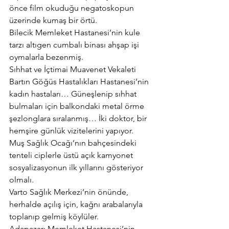
önce film okuduğu negatoskopun 
üzerinde kumaş bir örtü.
Bilecik Memleket Hastanesi’nin kule 
tarzı altıgen cumbalı binası ahşap işi 
oymalarla bezenmiş.
Sıhhat ve İçtimai Muavenet Vekaleti 
Bartın Göğüs Hastalıkları Hastanesi’nin 
kadın hastaları… Güneşlenip sıhhat 
bulmaları için balkondaki metal örme 
şezlonglara sıralanmış… İki doktor, bir 
hemşire günlük vizitelerini yapıyor.
Muş Sağlık Ocağı’nın bahçesindeki 
tenteli ciplerle üstü açık kamyonet 
sosyalizasyonun ilk yıllarını gösteriyor 
olmalı.
Varto Sağlık Merkezi’nin önünde, 
herhalde açılış için, kağnı arabalarıyla 
toplanıp gelmiş köylüler.
Adapazarı Memleket Hastanesi’nin 