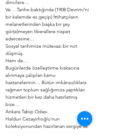
dincilere…
Ve… Tarihe baktığında (1908 Devrimi’ni 
bir kalemde es geçip) İttihatçıların 
melanetlerinden başka bir şey 
gör(e)meyen liberallere nispet 
edercesine…
Sosyal tarihimize mütevazı bir not 
düşmüş.
Hem de…
Bugünlerde özelleştirme kıskacına 
alınmaya çalışılan kamu 
hastanelerinin… Bütün imkânsızlıklara 
rağmen toplum sağlığımıza yaptıkları 
hizmetleri bir kez daha hatırlatmış 
bize…
Ankara Tabip Odası.
Haldun Cezayirlioğlu’nun 
koleksiyonundan hazırlanan sergiye ve 
kataloga emek verenlerin ellerine 