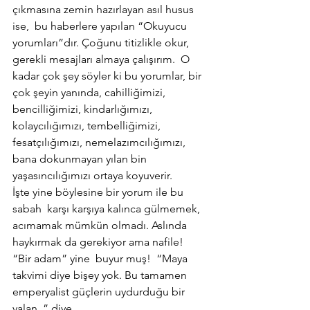
çıkmasına zemin hazırlayan asıl husus 
ise,  bu haberlere yapılan “Okuyucu 
yorumları”dır. Çoğunu titizlikle okur, 
gerekli mesajları almaya çalışırım.  O 
kadar çok şey söyler ki bu yorumlar, bir 
çok şeyin yanında, cahilliğimizi, 
bencilliğimizi, kindarlığımızı, 
kolaycılığımızı, tembelliğimizi, 
fesatçılığımızı, nemelazımcılığımızı, 
bana dokunmayan yılan bin 
yaşasıncılığımızı ortaya koyuverir.
İşte yine böylesine bir yorum ile bu 
sabah  karşı karşıya kalınca gülmemek, 
acımamak mümkün olmadı. Aslında 
haykırmak da gerekiyor ama nafile!
“Bir adam” yine  buyur muş!  “Maya 
takvimi diye bişey yok. Bu tamamen 
emperyalist güçlerin uydurduğu bir 
yalan..” diye