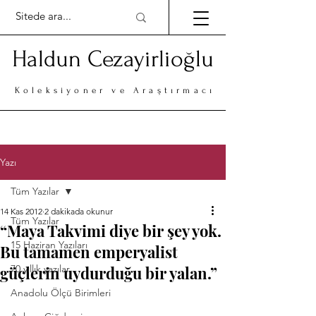
Haldun Cezayirlioğlu
Koleksiyoner ve Araştırmacı
Yazı
Tüm Yazılar
14 Kas 2012
2 dakikada okunur
Tüm Yazılar
“Maya Takvimi diye bir şey yok.
15 Haziran Yazıları
Bu tamamen emperyalist
güçlerin uydurduğu bir yalan.”
70 yıllık yazılar
Anadolu Ölçü Birimleri