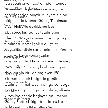
Ankara Çiğdemi
 Bu sabah erken saatlerinde internet 
Ankara Kent Heykelleri
haberciliğine yansıyan ve öne çıkan 
haberlerinden biriydi, dünyamızın bir 
Ankara Kitapları
bölgesinde izlenen Güneş Tutulması 
Anneler Günü
olayı. Haberin başlıklarını ise;
“ Binlerce kişi güneş tutulmasını 
Babalar Günü
izledi.”, “Maya takviminin son güneş 
Basında çalışmalarımız
tutulması, görsel şölen oluşturdu.”, “ 
Babasız Kalmak
Maya Takviminin sonu geldi.”  türünden 
cazip ve kaygı verici yazılar 
Efemeralar
oluşturuyordu. Haberin içeriğinde ise ; 
Demirci Yazıları
 Avustralya’nın kuzey kıyılarında gün 
doğumuyla birlikte başlayan 150 
Eski Kitaplar
kilometrelik bir bölgede görülen 
Facebook Yazıları
tutulmanın muhteşem bir görsel doğa 
harikası oluşturduğu belirtiliyor, ülkenin 
Halk Bilimi
kuzey kıyılarında başlayan tutulmanın, 
Haber Akis Yazıları
Güney Pasifik bölgesine doğru hareket 
Harf Devrimi
ettiği, yaklaşık iki dakika süren 