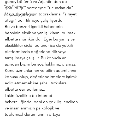
güney bölümü ve Arjantin’den de 
Yeni Yıl Yazıları
görüldüğü, neredeyse “ucundan da” 
Maya Uygarlığının topraklarına  “sirayet 
Ulus Zafer Abidesi
ettiği” belirtilmeye çalışılıyordu.
Bu ve benzeri içerikli haberlerin 
hepsinin eksik ve yanlışlıklarını bulmak 
elbette mümkündür. Eğer bu yanlış ve 
eksiklikler ciddi bulunur ise de yetkili 
platformlarda değerlendirilir veya 
tartışılmaya çalışılır. Bu konuda en 
azından bizim bir söz hakkımız olamaz. 
Konu uzmanlarının ve bilim adamlarının 
konusu olup, değerlendirmelere iştirak 
edip etmemek ise şahsi  tutkulara 
elbette esir edilemez.
Lakin özellikle bu internet 
haberciliğinde, beni en çok ilgilendiren 
ve insanlarımızın psikolojik ve 
toplumsal durumlarının ortaya 