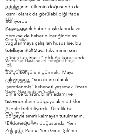
tutulmanın  ülkenin doğusunda da 
Hızırellez
kısmi olarak da görülebildiği ifade 
İLEV
ediliyordu.
Ancak gerek haber başlıklarında ve 
İzmir Yazıları
gerekse de haberin içeriğinde asıl 
Kent Kimliği
vugulanmaya çalışılan husus ise, bu 
Koleksiyon Kültürü
tutulmanın, “Maya takviminin son 
güneş tutulması “ olduğu konusunda 
Memleket Hastaneleri Fotoğraf Proje
idi.
Konuk Yazar
Bu görsel şöleni görmek,  Maya 
Takvimince  “son ibare olarak 
Köy Enstitüleri
işaretlenmiş” kehaneti yaşamak  üzere 
Nazim Nasreddinov Yazıları
binlerce turistin, bilim adamı ve 
astronomların bölgeye akın ettikleri 
Takvim
özenle belirtiliyordu. Üstelik bu 
Sergilerim
bölgeyle sınırlı kalmayan tutulmanın, 
Tarihi Fotoğraflar
 Endonezya’nın doğusunda, Yeni 
Zelanda, Papua Yeni Gine, Şili’nin 
Uluğ Bey