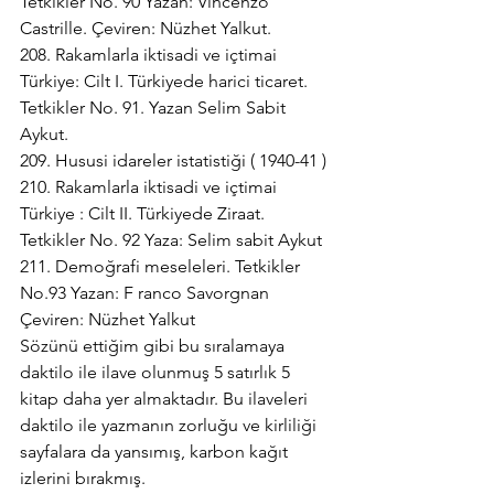
Tetkikler No. 90 Yazan: Vincenzo 
Castrille. Çeviren: Nüzhet Yalkut.
208. Rakamlarla iktisadi ve içtimai 
Türkiye: Cilt I. Türkiyede harici ticaret. 
Tetkikler No. 91. Yazan Selim Sabit 
Aykut.
209. Hususi idareler istatistiği ( 1940-41 )
210. Rakamlarla iktisadi ve içtimai 
Türkiye : Cilt II. Türkiyede Ziraat. 
Tetkikler No. 92 Yaza: Selim sabit Aykut
211. Demoğrafi meseleleri. Tetkikler 
No.93 Yazan: F ranco Savorgnan 
Çeviren: Nüzhet Yalkut 
Sözünü ettiğim gibi bu sıralamaya 
daktilo ile ilave olunmuş 5 satırlık 5 
kitap daha yer almaktadır. Bu ilaveleri 
daktilo ile yazmanın zorluğu ve kirliliği 
sayfalara da yansımış, karbon kağıt 
izlerini bırakmış.