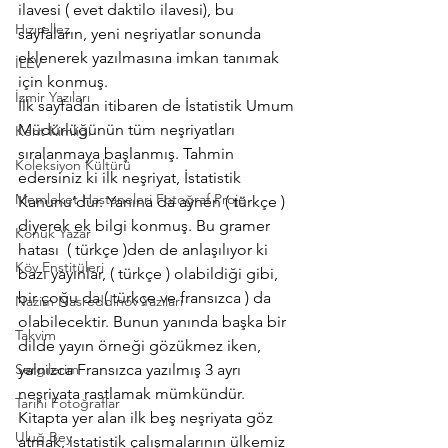
ilavesi ( evet daktilo ilavesi), bu 
Hızırellez
sayfaların, yeni neşriyatlar sonunda 
eklenerek yazılmasına imkan tanımak 
İLEV
için konmuş.
İzmir Yazıları
İlk sayfadan itibaren de İstatistik Umum 
Müdürlüğünün tüm neşriyatları 
Kent Kimliği
sıralanmaya başlanmış. Tahmin 
Koleksiyon Kültürü
edersiniz ki ilk neşriyat, İstatistik 
Memleket Hastaneleri Fotoğraf Proje
Kanunu’dur. Yanına da aynen ( türkçe ) 
diyerek ek bilgi konmuş. Bu gramer 
Konuk Yazar
hatası  ( türkçe )den de anlaşılıyor ki 
Köy Enstitüleri
bazı yayınlar, ( türkçe ) olabildiği gibi, 
bir çoğu da ( türkçe ve fransızca ) da 
Nazim Nasreddinov Yazıları
olabilecektir. Bunun yanında başka bir 
Takvim
dilde yayın örneği gözükmez iken, 
Sergilerim
yalnızca Fransızca yazılmış 3 ayrı 
neşriyata rastlamak mümkündür.
Tarihi Fotoğraflar
Kitapta yer alan ilk beş neşriyata göz 
Uluğ Bey
atmak, istatistik çalışmalarının ülkemiz 