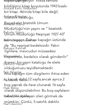
Ankara Çiğdemi
sayısından geliyor. Yoksa kendisi 
bildiğimiz kitap boyutunda 1943 baskı 
Ankara Kent Heykelleri
bir kitap. Aslında kitap bile değil, 
Ankara Kitapları
istatistik kataloğu.
Başvekalet İstatistik Umum 
Anneler Günü
Müdürlüğü’nün yayını ve ” İstatistik 
Babalar Günü
Umum Müdürlüğü Neşriyatı 1927-43″ 
adını taşıyor. Dahası kapağın üstünde 
Basında çalışmalarımız
de “Bu neşriyat bedelsizdir. Yakın 
Babasız Kalmak
ilgililere, mevcudun müsaadesi 
Efemeralar
nispetinde, bedelsiz olarak gönderilir” 
ibaresi, bir yayın katalogu ile elele 
Demirci Yazıları
olduğumuzu teyidlemektedir.
Eski Kitaplar
Ana kapağın tüm dizgilerini ihtiva eden 
iç kapak dahil 12 sayfa,ancak ayrıca 2 
Facebook Yazıları
boş yaprak da ilave olunarak 16 sayfa 
Halk Bilimi
olarak düşünülebilinir. Bu boş sayfaların 
Haber Akis Yazıları
sebebini açıklayan izleri görmek de 
mümkün. Çünkü, 5 satırlık daktilo 
Harf Devrimi