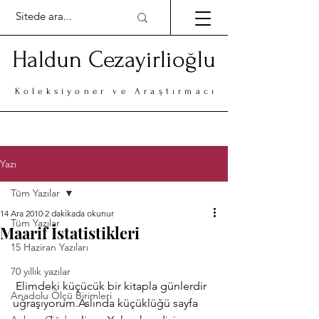
Haldun Cezayirlioğlu
Koleksiyoner ve Araştırmacı
Yazı
Tüm Yazılar
14 Ara 2010
2 dakikada okunur
Tüm Yazılar
Maarif İstatistikleri
15 Haziran Yazıları
70 yıllık yazılar
 Elimdeki küçücük bir kitapla günlerdir 
Anadolu Ölçü Birimleri
uğraşıyorum.Aslında küçüklüğü sayfa 