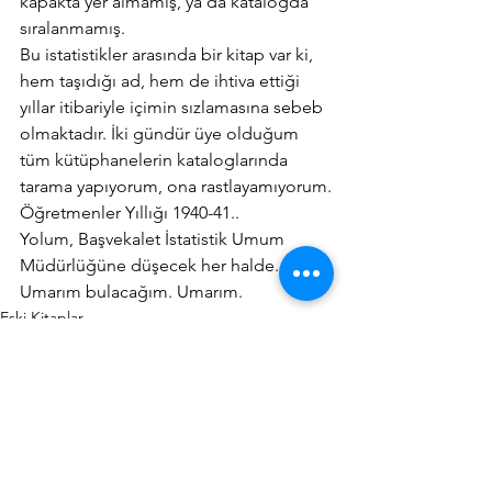
kapakta yer almamış, ya da katalogda 
sıralanmamış.
Bu istatistikler arasında bir kitap var ki, 
hem taşıdığı ad, hem de ihtiva ettiği 
yıllar itibariyle içimin sızlamasına sebeb 
olmaktadır. İki gündür üye olduğum 
tüm kütüphanelerin kataloglarında 
tarama yapıyorum, ona rastlayamıyorum.
Öğretmenler Yıllığı 1940-41..
Yolum, Başvekalet İstatistik Umum 
Müdürlüğüne düşecek her halde. 
Umarım bulacağım. Umarım.
Eski Kitaplar
Hepsini Gör
Son Yazılar