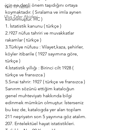
için ne denli önem taşıdığını ortaya 
Yeni Yıl Yazıları
koymaktadır. ( Sıralama ve imla aynen 
Ulus Zafer Abidesi
korunmuştur. HC )
1. İstatistik kanunu ( türkçe )
2.!927 nüfus tahriri ve muvakkatlar 
rakamlar ( türkçe )
3.Türkiye nüfusu : Vilayet,kaza, şehirler, 
köyler itibarile ( 1927 sayımına göre, 
türkçe )
4.İstatistik yıllığı : Birinci cilt 1928 ( 
türkçe ve fransızca )
5.Sınai tahrir: 1927 ( türkçe ve fransızca )
Sanırım sözünü ettiğim kataloğun 
genel muhteviyatı hakkında bilgi 
edinmek mümkün olmuştur. İsterseniz 
bu kez de, katalogda yer alan toplam 
211 neşriyatın son 5 yayınına göz atalım.
207. Entelektüel hayat istatistikleri. 