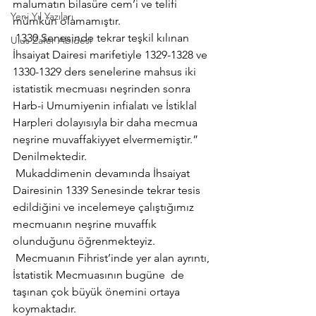
malumatın bilasüre cem’i ve telifi 
Yeni Yıl Yazıları
mümkün olamamıştır.
 1330 Senesinde tekrar teşkil kılınan 
Ulus Zafer Abidesi
İhsaiyat Dairesi marifetiyle 1329-1328 ve 
1330-1329 ders senelerine mahsus iki 
istatistik mecmuası neşrinden sonra 
Harb-i Umumiyenin infialatı ve İstiklal 
Harpleri dolayısıyla bir daha mecmua 
neşrine muvaffakiyyet elvermemiştir.” 
Denilmektedir.
 Mukaddimenin devamında İhsaiyat 
Dairesinin 1339 Senesinde tekrar tesis 
edildiğini ve incelemeye çalıştığımız 
mecmuanın neşrine muvaffık 
olunduğunu öğrenmekteyiz.
 Mecmuanın Fihrist’inde yer alan ayrıntı, 
İstatistik Mecmuasının bugüne  de 
taşınan çok büyük önemini ortaya 
koymaktadır.