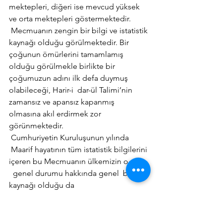
mektepleri, diğeri ise mevcud yüksek 
ve orta mektepleri göstermektedir.
 Mecmuanın zengin bir bilgi ve istatistik 
kaynağı olduğu görülmektedir. Bir 
çoğunun ömürlerini tamamlamış 
olduğu görülmekle birlikte bir 
çoğumuzun adını ilk defa duymuş 
olabileceği, Harir-i  dar-ül Talimi’nin 
zamansız ve apansız kapanmış 
olmasına akıl erdirmek zor 
görünmektedir.
 Cumhuriyetin Kuruluşunun yılında 
 Maarif hayatının tüm istatistik bilgilerini 
içeren bu Mecmuanın ülkemizin o yılki 
  genel durumu hakkında genel  bir 
kaynağı olduğu da 
 aşikardır.
Eski Kitaplar