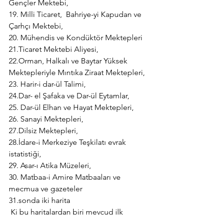
Gençler Mektebi,
19. Milli Ticaret,  Bahriye-yi Kapudan ve  
Çarhçı Mektebi,
20. Mühendis ve Kondüktör Mektepleri
21.Ticaret Mektebi Aliyesi,
22.Orman, Halkalı ve Baytar Yüksek 
Mektepleriyle Mıntıka Ziraat Mektepleri,
23. Harir-i dar-ül Talimi,
24.Dar- el Şafaka ve Dar-ül Eytamlar,
25. Dar-ül Elhan ve Hayat Mektepleri,
26. Sanayi Mektepleri,
27.Dilsiz Mektepleri,
28.İdare-i Merkeziye Teşkilatı evrak 
istatistiği,
29. Asar-ı Atika Müzeleri,
30. Matbaa-i Amire Matbaaları ve 
mecmua ve gazeteler
31.sonda iki harita  
 Ki bu haritalardan biri mevcud ilk 