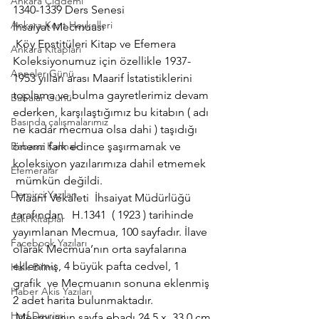
Ankara Çiğdemi
1340-1339 Ders Senesi
Ankara Kent Heykelleri
İhsaiyat Mecmuası
 Köy Enstitüleri Kitap ve Efemera 
Ankara Kitapları
Koleksiyonumuz için özellikle 1937- 
Anneler Günü
1953 yılları arası Maarif İstatistiklerini 
toplama ve bulma gayretlerimiz devam 
Babalar Günü
ederken, karşılaştığımız bu kitabın ( adı 
Basında çalışmalarımız
ne kadar mecmua olsa dahi ) taşıdığı 
Babasız Kalmak
önemi fark edince şaşırmamak ve 
koleksiyon yazılarımıza dahil etmemek 
Efemeralar
 mümkün değildi.
Demirci Yazıları
 Maarif Vekaleti  İhsaiyat Müdürlüğü 
tarafından   H.1341  ( 1923 ) tarihinde 
Eski Kitaplar
yayımlanan Mecmua, 100 sayfadır. İlave 
Facebook Yazıları
olarak Mecmua’nın orta sayfalarına 
eklenmiş, 4 büyük pafta cedvel, 1 
Halk Bilimi
grafik  ve Mecmuanın sonuna eklenmiş 
Haber Akis Yazıları
2 adet harita bulunmaktadır.
Harf Devrimi
 Mecmuanın sayfa ebadı 24.5 x  33.0 cm 