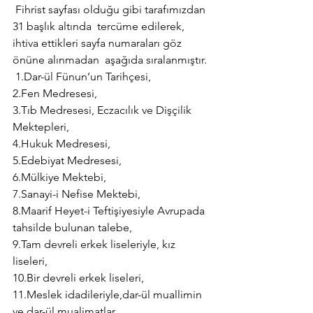
 Fihrist sayfası olduğu gibi tarafımızdan 
31 başlık altında  tercüme edilerek, 
ihtiva ettikleri sayfa numaraları göz 
önüne alınmadan  aşağıda sıralanmıştır.
 1.Dar-ül Fünun’un Tarihçesi,
2.Fen Medresesi,
3.Tıb Medresesi, Eczacılık ve Dişçilik 
Mektepleri,
4.Hukuk Medresesi,
5.Edebiyat Medresesi,
6.Mülkiye Mektebi,
7.Sanayi-i Nefise Mektebi,
8.Maarif Heyet-i Teftişiyesiyle Avrupada 
tahsilde bulunan talebe,
9.Tam devreli erkek liseleriyle, kız 
liseleri,
10.Bir devreli erkek liseleri,
11.Meslek idadileriyle,dar-ül muallimin 
ve dar-ül mualimatlar,