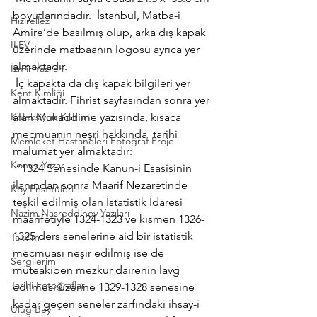
boyutlarındadır.  İstanbul, Matba-i 
Hızırellez
Amire’de basılmış olup, arka dış kapak 
İLEV
üzerinde matbaanın logosu ayrıca yer 
almaktadır.
İzmir Yazıları
 İç kapakta da dış kapak bilgileri yer 
Kent Kimliği
almaktadır. Fihrist sayfasından sonra yer 
Koleksiyon Kültürü
alan Mukaddime yazısında, kısaca  
mecmuanın neşri hakkında  tarihi 
Memleket Hastaneleri Fotoğraf Proje
malumat yer almaktadır:
Konuk Yazar
 “1324 Senesinde Kanun-i Esasisinin 
ilanından sonra Maarif Nezaretinde 
Köy Enstitüleri
teşkil edilmiş olan İstatistik İdaresi 
Nazim Nasreddinov Yazıları
maarifetiyle 1324-1323 ve kısmen 1326-
1325 ders senelerine aid bir istatistik 
Takvim
mecmuası neşir edilmiş ise de 
Sergilerim
müteakiben mezkur dairenin lavğ 
Tarihi Fotoğraflar
edilmesi üzerine 1329-1328 senesine 
kadar geçen seneler zarfındaki ihsay-i 
Uluğ Bey