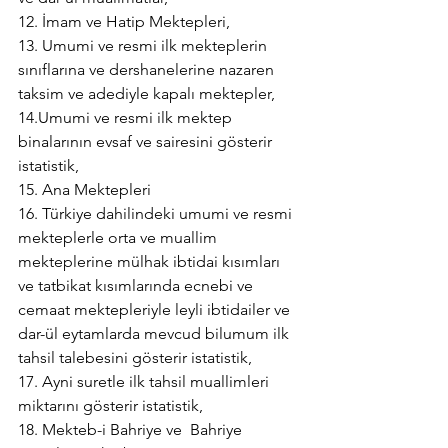
12. İmam ve Hatip Mektepleri,
13. Umumi ve resmi ilk mekteplerin 
sınıflarına ve dershanelerine nazaren 
taksim ve adediyle kapalı mektepler,
14.Umumi ve resmi ilk mektep 
binalarının evsaf ve sairesini gösterir 
istatistik,
15. Ana Mektepleri
16. Türkiye dahilindeki umumi ve resmi 
mekteplerle orta ve muallim 
mekteplerine mülhak ibtidai kısımları 
ve tatbikat kısımlarında ecnebi ve 
cemaat mektepleriyle leyli ibtidailer ve 
dar-ül eytamlarda mevcud bilumum ilk 
tahsil talebesini gösterir istatistik,
17. Ayni suretle ilk tahsil muallimleri 
miktarını gösterir istatistik,
18. Mekteb-i Bahriye ve  Bahriye 