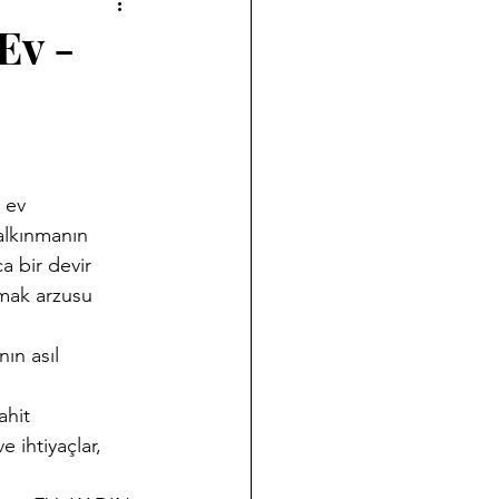
a çalışmalarımız
Ev -
Halk Bilimi
ği
Koleksiyon Kültürü
alkınmanın 
a bir devir 
nov Yazıları
Takvim
mak arzusu 
ın asıl 
ahit 
ihtiyaçlar,  