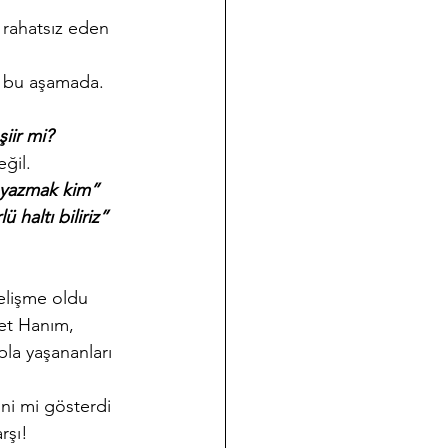
ı rahatsız eden 
a bu aşamada. 
şiir mi?
ğil. 
i yazmak kim”
 haltı biliriz” 
elişme oldu 
et Hanım, 
pla yaşananları 
ini mi gösterdi 
rşı!