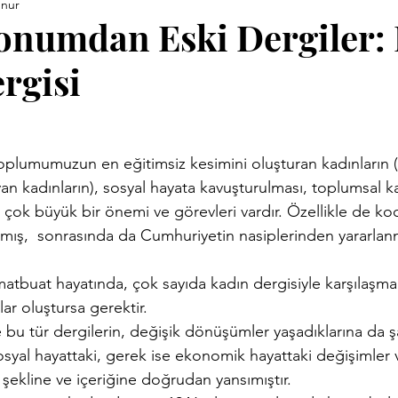
unur
ara Kitapları
Anneler Günü
Babalar Günü
Basınd
onumdan Eski Dergiler: 
rgisi
Demirci Yazıları
Eski Kitaplar
Facebook Yazıları
vrimi
Hızırellez
İLEV
İzmir Yazıları
Kent Kimli
yan kadınların), sosyal hayata kavuşturulması, toplumsal k
çok büyük bir önemi ve görevleri vardır. Özellikle de koc
Proje
Konuk Yazar
Köy Enstitüleri
Nazim Nasreddi
ış,  sonrasında da Cumhuriyetin nasiplerinden yararlan
atbuat hayatında, çok sayıda kadın dergisiyle karşılaşman
ar
Uluğ Bey
ar oluştursa gerektir.
de bu tür dergilerin, değişik dönüşümler yaşadıklarına da ş
yal hayattaki, gerek ise ekonomik hayattaki değişimler ve 
 şekline ve içeriğine doğrudan yansımıştır.