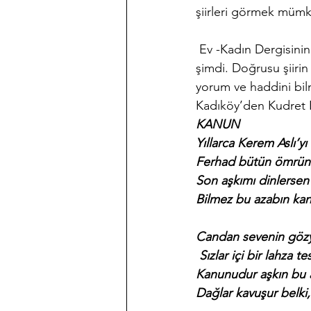
şiirleri görmek mümk
 Ev -Kadın Dergisinin 1 Eylül 1946 Tarihli nüshasında yer alan bu köşedeki bir şiir, konumuz 
şimdi. Doğrusu şiirin
yorum ve haddini bil
Kadıköy’den Kudret K
KANUN
Yıllarca Kerem Aslı’y
Ferhad bütün ömrünc
Son aşkımı dinlersen 
Bilmez bu azabın kana
Candan sevenin gözy
 Sızlar içi bir lahza t
Kanunudur aşkın bu a
Dağlar kavuşur belki,