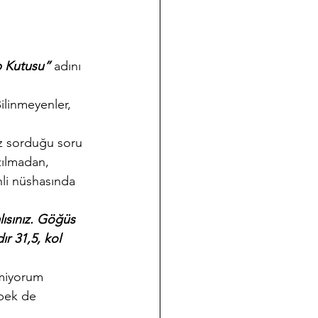
 Kutusu”
 adını 
ilinmeyenler, 
ez sorduğu soru 
zılmadan, 
li nüshasında 
ısınız. Göğüs 
ır 31,5, kol 
emiyorum 
 pek de 