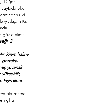
ış. Diğer 
u sayfada okur 
rafından ( ki 
ıköy Akşam Kız 
adır.
e göz atalım:
ağı, 2 
lir. Krem haline 
, portakal 
nmış yuvarlak 
yükseltilir, 
. Pişirdikten 
larca okumama 
n çıktı 