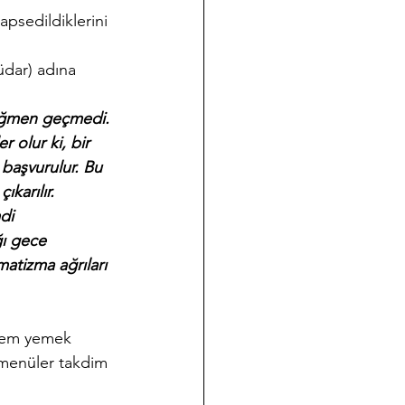
apsedildiklerini 
üdar) adına 
rağmen geçmedi. 
 olur ki, bir 
 başvurulur. Bu 
karılır. 
di 
ğı gece 
atizma ağrıları 
 hem yemek 
 menüler takdim 