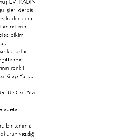
ulmuş EV- KADIN 
ü işleri dergisi. 
v kadınlarına 
tamiratların 
bise dikimi 
ur.
ve kapaklar 
âğıttandır.
nın renkli 
lkü Kitap Yurdu 
 GÜRTUNCA, Yazı 
e adeta 
ru bir tanımla,  
n okurun yazdığı 