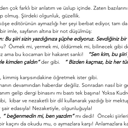
nden çok farklı bir anlatım ve üslup içinde. Zaten bazıların
up olmuş. Şiirdeki olgunluk, güzellik.
 köşe editörünün aymazlığı her şeyi berbat ediyor, tam d
bir imle, sayfanın altına bir not düşülmüş:
 Bu şiiri sizin yazdığınıza şüphe ediyoruz. Sevdiğiniz bir 
bu?  Övmek mi, yermek mi, öldürmek mi, bilinecek gibi de
z ama bu kocaman bir hakaret sanki!   
“Sen kim, bu şiir
yle kimden çaldın” 
der gibi.   
“ Bizden kaçmaz, biz her türlü
, kimmiş karşısındakine öğretmek ister gibi.
şmanın devamından haberdar değiliz. Sonradan nasıl bir g
anım gelip dergi binasını mı bastı tek başına! Yoksa Kudr
ibi,  kibar ve nezaketli bir dil kullanarak yazdığı bir mektu
 şair edasıyla! Nezaketiyle, olgunluğuyla!
, 
“ beğenmedin mi, ben yazdım”
 mı dedi!  Önceki şiirler
bir kaçını da okudu mu, o aymazlara karşı! Anlamazlara ka