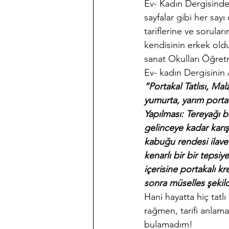
Ev- Kadın Dergisinde 
sayfalar gibi her say
tariflerine ve sorula
kendisinin erkek ol
sanat Okulları Öğretm
Ev- kadın Dergisinin 
“Portakal Tatlısı, M
yumurta, yarım porta
Yapılması: Tereyağı bi
gelinceye kadar karıştı
kabuğu rendesi ilave e
kenarlı bir bir tepsiye
içerisine portakalı kr
sonra müselles şekilde
Hani hayatta hiç tatl
rağmen, tarifi anlam
bulamadım!