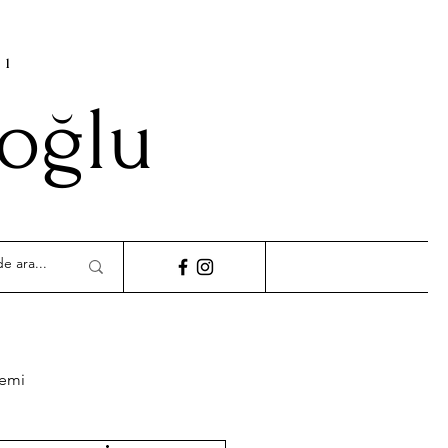
cı
ioğlu
demi