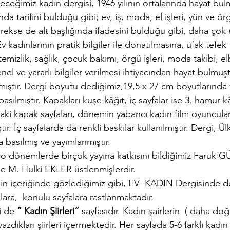
ceğimiz kadın dergisi, 1946 yılının ortalarında hayat b
nda tarifini bulduğu gibi; ev, iş, moda, el işleri, yün ve örg
ekse de alt başlığında ifadesini bulduğu gibi, daha çok e
Ev kadınlarının pratik bilgiler ile donatılmasına, ufak tefek 
emizlik, sağlık, çocuk bakımı, örgü işleri, moda takibi, el
nel ve yararlı bilgiler verilmesi ihtiyacından hayat bulmuşt
mıştır. Dergi boyutu dediğimiz,19,5 x 27 cm boyutlarında 
basılmıştır. Kapakları kuşe kâğıt, iç sayfalar ise 3. hamur k
aki kapak sayfaları, dönemin yabancı kadın film oyuncuları
ştır. İç sayfalarda da renkli baskılar kullanılmıştır. Dergi, Ü
a basılmış ve yayımlanmıştır.
,  o dönemlerde birçok yayına katkısını bildiğimiz Faruk
se M. Hulki EKLER üstlenmişlerdir.
nin içeriğinde gözlediğimiz gibi, EV- KADIN Dergisinde d
lara,  konulu sayfalara rastlanmaktadır.
i de 
“ Kadın Şiirleri” 
sayfasıdır. Kadın şairlerin  ( daha doğ
 yazdıkları şiirleri içermektedir. Her sayfada 5-6 farklı kadı