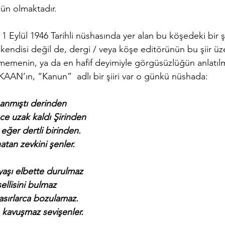
ün olmaktadır.
 kendisi değil de, dergi / veya köşe editörünün bu şiir üze
memenin, ya da en hafif deyimiyle görgüsüzlüğün anlatıl
AAN’ın, “Kanun”  adlı bir şiiri var o günkü nüshada:
ı anmıştı derinden
e uzak kaldı Şirinden
eğer dertli birinden.
tan zevkini şenler.
aşı elbette durulmaz
esellisini bulmaz
sırlarca bozulamaz.
 kavuşmaz sevişenler.