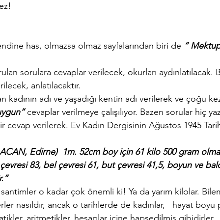
ez!
kendine has, olmazsa olmaz sayfalarından biri de 
“ Mektup
ulan sorulara cevaplar verilecek, okurları aydınlatılacak. B
lecek, anlatılacaktır.
n kadının adı ve yaşadığı kentin adı verilerek ve çoğu k
uygun”
 cevaplar verilmeye çalışılıyor. Bazen sorular hiç ya
 cevap verilerek. Ev Kadın Dergisinin Ağustos 1945 Tarih
CAN, Edirne)  1m. 52cm boy için 61 kilo 500 gram olmal
 çevresi 83, bel çevresi 61, but çevresi 41,5, boyun ve bald
.” 
santimler o kadar çok önemli ki! Ya da yarım kilolar. Bil
r nasıldır, ancak o tarihlerde de kadınlar,   hayat boyu
ikler, aritmetikler, hesaplar içine hapsedilmiş gibidirler.