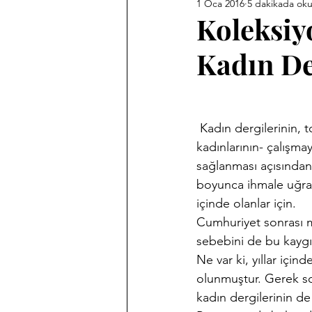
1 Oca 2016
5 dakikada ok
Ankara Kent Heykelleri
Ank
Koleksiy
Kadın De
Babasız Kalmak
Efemeralar
Haber Akis Yazıları
Harf De
 Kadın dergilerinin, toplumumuzun en eğitimsiz kesimini oluşturan kadınların ( ev 
kadınlarının- çalışma
sağlanması açısından 
Memleket Hastaneleri Fotoğraf 
boyunca ihmale uğram
içinde olanlar için.
Cumhuriyet sonrası m
Sergilerim
Tarihi Fotoğrafl
sebebini de bu kaygıl
Ne var ki, yıllar için
olunmuştur. Gerek sos
kadın dergilerinin de