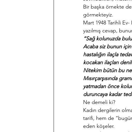
Bir başka örnekte de,
görmekteyiz.
Mart 1948 Tarihli Ev
yazılmış cevap, bunun
“Sağ kolunuzda bulun
Acaba siz bunun için 
hastalığın ilaçla teda
kocakarı ilaçları den
Nitekim bütün bu neb
Mısırçarşısında graml
yatmadan önce kolunuz
duruncaya kadar ted
Ne demeli ki?
Kadın dergilerin olm
tarifi, hem de “bugü
eden köşeler.