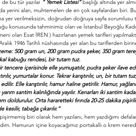
de bu tür yazılar 
“ Yemek Listesi”
 başlığı altında yer alm
ı da yerini alan, muhtemelen de en çok sayfalardan biri. B
rına yer verilmeksizin, doğrudan doğruya sayfa sorumlusu ta
duğu konusunda tahminimiz olan ve İstanbul Beyoğlu Kad
eni olan Esat İREN ) hazırlanan yemek tarifleri yapılmakt
Aralık 1946 Tarihli nüshasında yer alan bu tariflerden birin
alzeme: 500 gram un, 200 gram pudra şeker, 350 gram terey
kal kabuğu rendesi, bir tutam tuz.
r tencere içerisinde elle yumuşatılır, pudra şeker ilave edi
rılır, yumurtalar konur. Tekrar karıştırılır, un, bir tutam tuz
dilir. Elle karıştırılır, hamur haline getirilir. Hamur, yağla
 yarım santim kalınlığında yayılır. Kenarları iki santim kadar 
em doldurulur. Orta hararetteki fırında 20-25 dakika pişirilir
 kesilir, tabağa çıkarılır.”
ı pişirmemiş biri olarak hem yazılanı, hem yazdığımı defa
adım. Hamurun içine koyacağımız portakallı o krem nerede