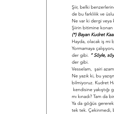
Şiir, belki benzerleri
de bu farklılık ve üsl
Ne var ki dergi veya
Şiirin bitimine konan 
(*) Bayan Kudret Kaan:
Hayda, olacak iş mi 
Yormamaya çalışıyoru
der gibi. 
“ Söyle, sö
der gibi.
Vesselam,  şairi azam
Ne yazık ki, bu yazı
bilmiyoruz. Kudret H
 kendisine yakıştığı g
mı kınadı? Tam da bir
Ya da göğüs gererek
tek tek. Çekinmedi, 