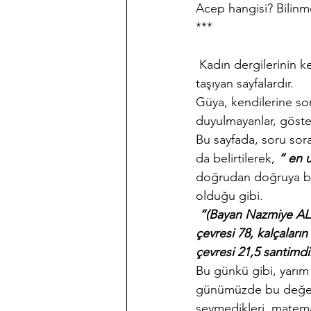
Acep hangisi? Bilinm
***
 Kadın dergilerinin 
taşıyan sayfalardır.
Güya, kendilerine sor
duyulmayanlar, gösteri
Bu sayfada, soru sora
da belirtilerek, 
“ en 
doğrudan doğruya bir
olduğu gibi.
 “(Bayan Nazmiye ALA
çevresi 78, kalçaların
çevresi 21,5 santimdir
Bu günkü gibi, yarım 
günümüzde bu değerle
sevmedikleri, matemat