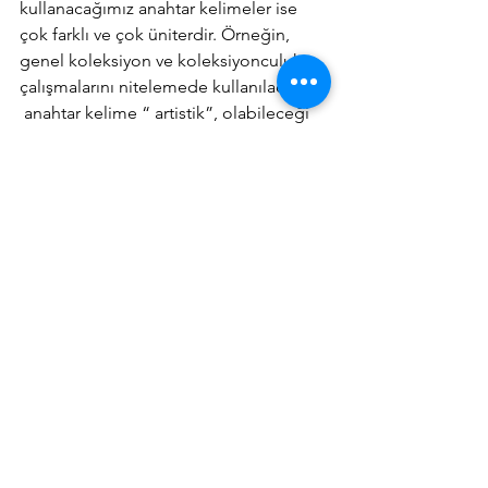
kullanacağımız anahtar kelimeler ise 
çok farklı ve çok üniterdir. Örneğin, 
genel koleksiyon ve koleksiyonculuk 
çalışmalarını nitelemede kullanılacak 
 anahtar kelime “ artistik”, olabileceği 
gibi, özel koleksiyon ve 
koleksiyonculuk çalışmalarını 
nitelemede kullanılacak anahtar kelime 
“ üretici” olmalıdır. Ticari amaçlı 
koleksiyon ve koleksiyonculuk 
çalışmalarını nitelemede kullanılacak 
anahtar kelime ise “ eski para” dır.
Koleksiyon ve koleksiyonculuk 
tanımlarına başka bir bakış açısı 
getirmeye niyetli olan yazımızı 
aşağıdaki ifademizle son vermek 
yerinde olacaktır.
Hiç kimse, yeterli entelektüel birikime 
sahip olmadıkça, yürürken yolda, yerde 