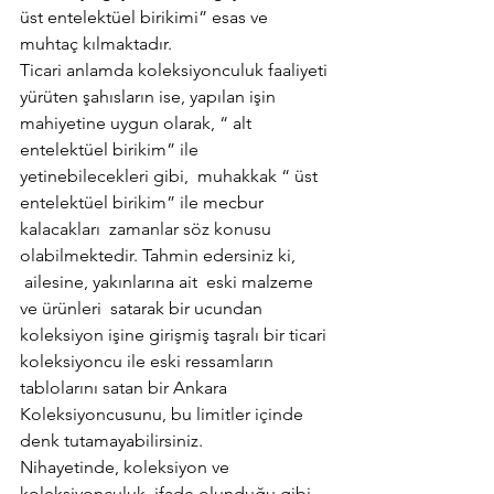
üst entelektüel birikimi” esas ve 
muhtaç kılmaktadır.
Ticari anlamda koleksiyonculuk faaliyeti 
yürüten şahısların ise, yapılan işin 
mahiyetine uygun olarak, “ alt 
entelektüel birikim” ile 
yetinebilecekleri gibi,  muhakkak “ üst 
entelektüel birikim” ile mecbur 
kalacakları  zamanlar söz konusu 
olabilmektedir. Tahmin edersiniz ki, 
 ailesine, yakınlarına ait  eski malzeme 
ve ürünleri  satarak bir ucundan 
koleksiyon işine girişmiş taşralı bir ticari 
koleksiyoncu ile eski ressamların 
tablolarını satan bir Ankara 
Koleksiyoncusunu, bu limitler içinde 
denk tutamayabilirsiniz.
Nihayetinde, koleksiyon ve 
koleksiyonculuk  ifade olunduğu gibi, 