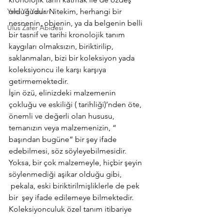
Yeni Yıl Yazıları
olduğudur. Nitekim, herhangi bir 
nesnenin, objenin, ya da belgenin belli 
Ulus Zafer Abidesi
bir tasnif ve tarihi kronolojik tanım 
kaygıları olmaksızın, biriktirilip, 
saklanmaları, bizi bir koleksiyon yada 
koleksiyoncu ile karşı karşıya 
getirmemektedir.
İşin özü, elinizdeki malzemenin 
çokluğu ve eskiliği ( tarihliği)’nden öte, 
önemli ve değerli olan hususu, 
temanızın veya malzemenizin, “ 
başından bugüne” bir şey ifade 
edebilmesi, söz söyleyebilmesidir. 
Yoksa, bir çok malzemeyle, hiçbir şeyin 
söylenmediği aşikar olduğu gibi, 
 pekala, eski biriktirilmişliklerle de pek 
bir  şey ifade edilemeye bilmektedir.
Koleksiyonculuk özel tanım itibariye 