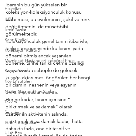
ibarenin bu gün yükselen bir 
Hızırellez
koleksiyon-koleksiyonculuk konusu  
İLEV
olabilmesi, bu evrilmenin , şekil ve renk 
değiştirmenin  de müsebbibi 
İzmir Yazıları
görülmektedir.
Kent Kimliği
Koleksiyonculuk genel tanım itibariyle; 
tarihi süreç içerisinde kullanımı yada 
Koleksiyon Kültürü
dönemi bitmiş ancak yaşanılan 
Memleket Hastaneleri Fotoğraf Proje
döneme, tarihe tanıklık etme özelliği 
taşıyan ve bu sebeple de gelecek 
Konuk Yazar
kuşağa aktarılması öngörülen her hangi 
Köy Enstitüleri
bir cismin, nesnenin veya eşyanın 
Nazim Nasreddinov Yazıları
biriktirilip, saklanmasıdır.
Her ne kadar, tanım içerisine “ 
Takvim
biriktirmek ve saklamak” olarak 
Sergilerim
özetlenen aktivitenin aslında,  
biriktirmek ve saklamak kadar,  hatta 
Tarihi Fotoğraflar
daha da fazla, ona bir tasnif ve 
Uluğ Bey
kronolojik tarih katmak ile de özdeş 