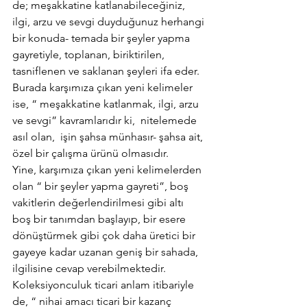
de; meşakkatine katlanabileceğiniz, 
ilgi, arzu ve sevgi duyduğunuz herhangi 
bir konuda- temada bir şeyler yapma 
gayretiyle, toplanan, biriktirilen, 
tasniflenen ve saklanan şeyleri ifa eder. 
Burada karşımıza çıkan yeni kelimeler 
ise, “ meşakkatine katlanmak, ilgi, arzu 
ve sevgi” kavramlarıdır ki,  nitelemede 
asıl olan,  işin şahsa münhasır- şahsa ait, 
özel bir çalışma ürünü olmasıdır.
Yine, karşımıza çıkan yeni kelimelerden 
olan “ bir şeyler yapma gayreti”, boş 
vakitlerin değerlendirilmesi gibi altı 
boş bir tanımdan başlayıp, bir esere 
dönüştürmek gibi çok daha üretici bir 
gayeye kadar uzanan geniş bir sahada, 
ilgilisine cevap verebilmektedir.
Koleksiyonculuk ticari anlam itibariyle 
de, “ nihai amacı ticari bir kazanç 