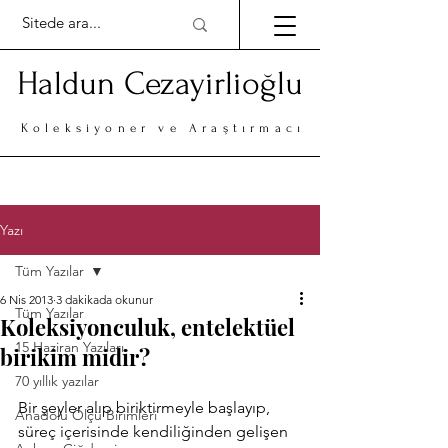
Haldun Cezayirlioğlu
Koleksiyoner ve Araştırmacı
Yazı
Tüm Yazılar
6 Nis 2013
3 dakikada okunur
Tüm Yazılar
Koleksiyonculuk, entelektüel
15 Haziran Yazıları
birikim midir?
70 yıllık yazılar
Bir şeyler alıp biriktirmeyle başlayıp, 
Anadolu Ölçü Birimleri
süreç içerisinde kendiliğinden gelişen 