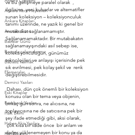
Ankara Çiğdemi
ve bu gelişmeye paralel olarak  , 
ilgilisine  yeni kulvarlar ve alternatifler 
Ankara Kent Heykelleri
sunan koleksiyon – koleksiyonculuk 
Ankara Kitapları
tanımı üzerinde, ne yazık ki genel bir 
Anneler Günü
mutabakat sağlanamamıştır. 
Sağlanamamaktadır. Bir mutabakatın 
Babalar Günü
sağlanamayışındaki asıl sebep ise, 
Basında çalışmalarımız
koleksiyonculuğun, günümüz 
teknolojileri ve anlayışı içerisinde pek 
Babasız Kalmak
sık evrilmesi, pek kolay şekil ve  renk 
Efemeralar
değiştirebilmesidir.
Demirci Yazıları
 Dahası, dün çok önemli bir koleksiyon 
Eski Kitaplar
konusu olan bir tema veya objenin, 
Facebook Yazıları
birkaç gün sonra, ne alıcısına, ne 
toplayıcısına ne de satıcısına pek bir 
Halk Bilimi
şey ifade etmediği gibi, aksi olarak, 
Haber Akis Yazıları
 çok kısa bir vade önce  bir anlam ve 
değer yüklenemeyen bir konu ya da 
Harf Devrimi