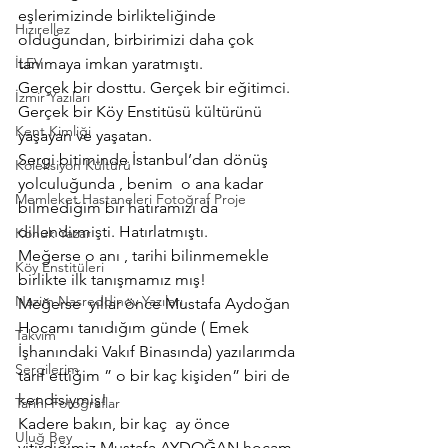
eşlerimizinde birlikteliğinde 
Hızırellez
olduğundan, birbirimizi daha çok 
İLEV
tanımaya imkan yaratmıştı.
Gerçek bir dosttu. Gerçek bir eğitimci. 
İzmir Yazıları
Gerçek bir Köy Enstitüsü kültürünü 
Kent Kimliği
yaşayan ve yaşatan.
Sergi bitiminde İstanbul’dan dönüş 
Koleksiyon Kültürü
yolculuğunda , benim  o ana kadar 
Memleket Hastaneleri Fotoğraf Proje
bilmediğim bir hatıramızı da 
dillendirmişti. Hatırlatmıştı.
Konuk Yazar
Meğerse o anı , tarihi bilinmemekle 
Köy Enstitüleri
birlikte ilk tanışmamız mış!
Nazim Nasreddinov Yazıları
Meğerse  yıllar önce Mustafa Aydoğan 
Hocamı tanıdığım günde ( Emek 
Takvim
İşhanındaki Vakıf Binasında) yazılarımda 
Sergilerim
tarif ettiğim ” o bir kaç kişiden” biri de 
kendisiymiş!
Tarihi Fotoğraflar
Kadere bakın, bir kaç  ay önce 
Uluğ Bey
yitirdiğimiz Mustafa AYDOĞAN hocam 