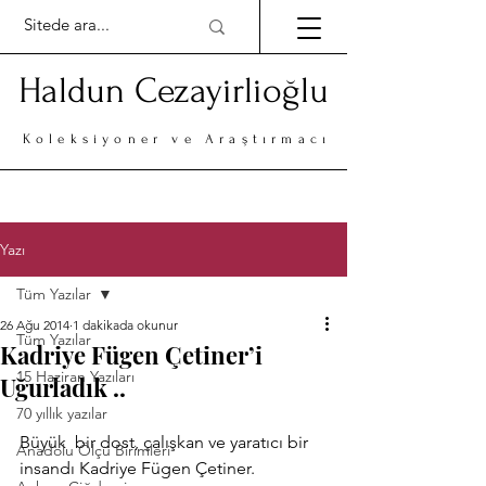
Haldun Cezayirlioğlu
Koleksiyoner ve Araştırmacı
Yazı
Tüm Yazılar
26 Ağu 2014
1 dakikada okunur
Tüm Yazılar
Kadriye Fügen Çetiner’i
15 Haziran Yazıları
Uğurladık ..
70 yıllık yazılar
Büyük  bir dost, çalışkan ve yaratıcı bir 
Anadolu Ölçü Birimleri
insandı Kadriye Fügen Çetiner.