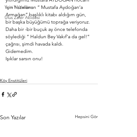
Yeni Yıl Yazıları
için hazırlanan ” Mustafa Aydoğan’a 
Armağan” başlıklı kitabı aldığım gün, 
Ulus Zafer Abidesi
bir başka büyüğümü toprağa veriyoruz.
Daha bir -bir buçuk ay önce telefonda 
söylediği ” Haldun Bey Vakıf’a da gel!” 
çağrısı, şimdi havada kaldı.
Gidemedim.
Işıklar sarsın onu!
Köy Enstitüleri
Hepsini Gör
Son Yazılar