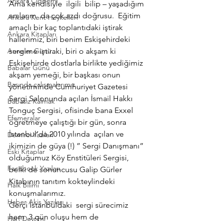
Ankara Çiğdemi
Ama kendisiyle  ilgili  bilip – yaşadığım 
anılarım  da çok azdı doğrusu.  Eğitim 
Ankara Kent Heykelleri
amaçlı bir kaç toplantıdaki iştirak 
Ankara Kitapları
hallerimiz, biri benim Eskişehirdeki 
Anneler Günü
sergime iştiraki, biri o akşam ki 
Eskişehirde dostlarla birlikte yediğimiz 
Babalar Günü
akşam yemeği, bir başkası onun 
Basında çalışmalarımız
yönetiminde Cumhuriyet Gazetesi  
Sergi Salonunda açılan İsmail Hakkı 
Babasız Kalmak
Tonguç Sergisi, ofisinde bana Exxel 
Efemeralar
öğretmeye çalıştığı bir gün, sonra  
İstanbul’da 2010 yılında  açılan ve 
Demirci Yazıları
ikimizin de güya (!) ” Sergi Danışmanı” 
Eski Kitaplar
olduğumuz Köy Enstitüleri Sergisi, 
Facebook Yazıları
belki de sonuncusu Galip Gürler 
Kitabının tanıtım kokteylindeki 
Halk Bilimi
konuşmalarımız.
Haber Akis Yazıları
Gerçi İstanbuldaki  sergi sürecimiz 
hem  3 gün oluşu hem de 
Harf Devrimi