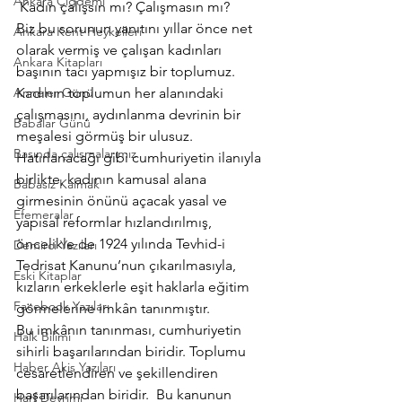
Ankara Çiğdemi
 Kadın çalışsın mı? Çalışmasın mı?
Biz bu sorunun yanıtını yıllar önce net 
Ankara Kent Heykelleri
olarak vermiş ve çalışan kadınları 
Ankara Kitapları
başının tacı yapmışız bir toplumuz. 
Anneler Günü
Kadının toplumun her alanındaki 
çalışmasını, aydınlanma devrinin bir 
Babalar Günü
meşalesi görmüş bir ulusuz.
Basında çalışmalarımız
Hatırlanacağı gibi cumhuriyetin ilanıyla 
birlikte, kadının kamusal alana 
Babasız Kalmak
girmesinin önünü açacak yasal ve 
Efemeralar
yapısal reformlar hızlandırılmış, 
öncelikle de 1924 yılında Tevhid-i 
Demirci Yazıları
Tedrisat Kanunu’nun çıkarılmasıyla, 
Eski Kitaplar
kızların erkeklerle eşit haklarla eğitim 
Facebook Yazıları
görmelerine imkân tanınmıştır.
Bu imkânın tanınması, cumhuriyetin 
Halk Bilimi
sihirli başarılarından biridir. Toplumu 
Haber Akis Yazıları
cesaretlendiren ve şekillendiren 
başarılarından biridir.  Bu kanunun 
Harf Devrimi