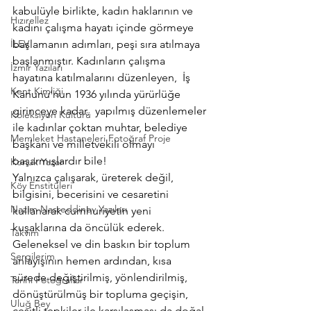
kabulüyle birlikte, kadın haklarının ve 
Hızırellez
kadını çalışma hayatı içinde görmeye 
İLEV
başlamanın adımları, peşi sıra atılmaya 
başlanmıştır. Kadınların çalışma 
İzmir Yazıları
hayatına katılmalarını düzenleyen,  İş 
Kent Kimliği
Kanunu’nun 1936 yılında yürürlüğe 
girinceye kadar,  yapılmış düzenlemeler 
Koleksiyon Kültürü
ile kadınlar çoktan muhtar, belediye 
Memleket Hastaneleri Fotoğraf Proje
başkanı ve milletvekili olmayı 
başarmışlardır bile!
Konuk Yazar
Yalnızca çalışarak, üreterek değil, 
Köy Enstitüleri
bilgisini, becerisini ve cesaretini 
Nazim Nasreddinov Yazıları
kullanarak cumhuriyetin yeni 
kuşaklarına da öncülük ederek.
Takvim
Geleneksel ve din baskın bir toplum 
Sergilerim
anlayışının hemen ardından, kısa 
sürede değiştirilmiş, yönlendirilmiş, 
Tarihi Fotoğraflar
dönüştürülmüş bir topluma geçişin,  
Uluğ Bey
çeşitli tepkiler ile karşılaşması da doğal 