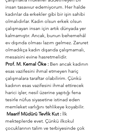
insan tasavvur edemiyorum. Her halde 
kadınlar da erkekler gibi bir işin sahibi 
olmalıdırlar. Kadın olsun erkek olsun 
çalışmayan insan için artık dünyada yer 
kalmamıştır. Ancak, bunun behemehâl 
ev dışında olması lazım gelmez. Zaruret 
olmadıkça kadın dışarıda çalışmamalı, 
mesaisini evine hasretmelidir.
Prof. M. Kemal Öke :
 Ben ancak kadının 
esas vazifesini ihmal etmeyen hariç 
çalışmalara taraftar olabilirim. Çünkü 
kadının esas vazifesini ihmal ettirecek 
harici işler, nesil üzerine yaptığı fena 
tesirle nüfus siyasetine istinad eden 
memleket varlığını tehlikeye koyabilir.
 Maarif Müdürü Tevfik Kut :
 İlk 
mekteplerde evet. Çünkü ilkokul 
çocuklarının talim ve terbiyesinde çok 