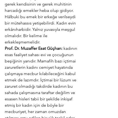
gerek kendisinin ve gerek muhitinin 
harcadığı emekler heba olup gidiyor. 
Hâlbuki bu emek bir erkeğe verilseydi 
bir mütehassıs yetişebilirdi. Kadın evin 
erkânıharbidir. Yalnız yuvasıyla meşgul 
olmalıdır. Bir kelime ile 
erkekleşmemelidir.
Prof. Dr. Muzaffer Esat Güçhan:
 kadının 
esas faaliyet sahası evi ve çocuğunun 
beşiğinin yanıdır. Mamafih bazı içtimai 
zaruretlerin kadını cemiyet hayatında 
çalışmaya mecbur kılabileceğini kabul 
etmek de lazımdır. İçtimai bir lüzum ve 
zaruret olmadığı takdirde kadının bu 
sahada çalışmasına taraftar değilim ve 
esasen hisleri tabii bir şekilde inkişaf 
etmiş bir kadın için de böyle bir 
mecburiyet, her zaman omuzdan 
atılması arzu edilen bir yük teşkil eder.