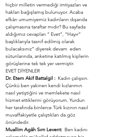
hiçbir milletin vermediği imtiyazları ve 
hakları bağışlamış bulunuyor. Acaba 
efkârı umumiyemiz kadınların dışarıda 
çalışmasına taraftar mıdır? Bu sayfada 
aldığımız cevapları “ Evet”, “Hayır” 
başlıklarıyla tasnif edilmiş olarak 
bulacaksınız” diyerek devam  eden 
sütunlarında, anketine katılmış kişilerin 
görüşlerine tek tek yer vermiştir.
EVET DİYENLER
Dr. Etem Akif Battalgil :
  Kadın çalışsın. 
Çünkü ben yakinen kendi kızlarımın 
nasıl yetiştiğini ve memlekete nasıl 
hizmet ettiklerini görüyorum. Yurdun 
her tarafında binlerce Türk kızının nasıl 
muvaffakiyetle çalıştıkları da göz 
önündedir.
Muallim Agâh Sırrı Levent:
  Ben kadını 
çalışmakla mükellef addetmeyen bir 