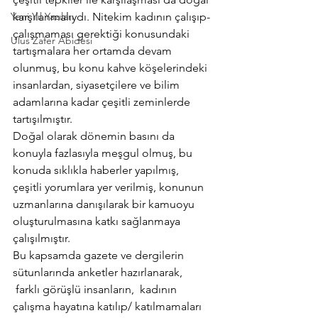
Yeni Yıl Yazıları
karşılanmalıydı. Nitekim kadının çalışıp- 
çalışmaması gerektiği konusundaki 
Ulus Zafer Abidesi
tartışmalara her ortamda devam 
olunmuş, bu konu kahve köşelerindeki 
insanlardan, siyasetçilere ve bilim 
adamlarına kadar çeşitli zeminlerde 
tartışılmıştır.
Doğal olarak dönemin basını da 
konuyla fazlasıyla meşgul olmuş, bu 
konuda sıklıkla haberler yapılmış,  
çeşitli yorumlara yer verilmiş, konunun 
uzmanlarına danışılarak bir kamuoyu 
oluşturulmasına katkı sağlanmaya 
çalışılmıştır.
Bu kapsamda gazete ve dergilerin 
sütunlarında anketler hazırlanarak, 
 farklı görüşlü insanların,  kadının 
çalışma hayatına katılıp/ katılmamaları 