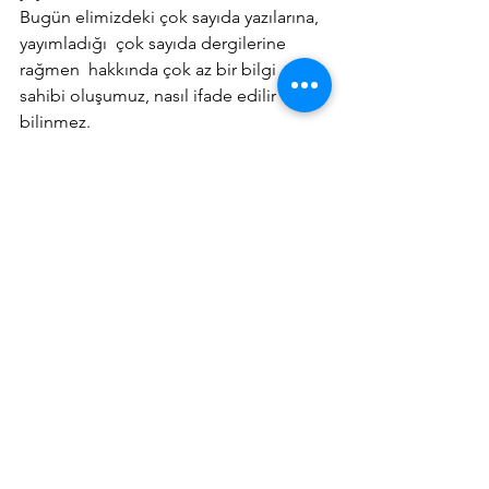
Bugün elimizdeki çok sayıda yazılarına, 
yayımladığı  çok sayıda dergilerine 
rağmen  hakkında çok az bir bilgi 
sahibi oluşumuz, nasıl ifade edilir 
bilinmez.
Bugün soy adını KÜLTÜR olarak kabul 
eden / edebilecek bir nesil kalmış 
mıdır?
Efemeralar
Köy Enstitüleri
Hepsini Gör
Son Yazılar