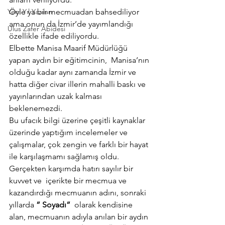
Yeni Yıl Yazıları
Öyle ya bir mecmuadan bahsediliyor 
ama onun da İzmir’de yayımlandığı 
Ulus Zafer Abidesi
özellikle ifade ediliyordu.
Elbette Manisa Maarif Müdürlüğü 
yapan aydın bir eğitimcinin,  Manisa’nın 
olduğu kadar aynı zamanda İzmir ve 
hatta diğer civar illerin mahalli baskı ve 
yayınlarından uzak kalması 
beklenemezdi.
Bu ufacık bilgi üzerine çeşitli kaynaklar 
üzerinde yaptığım incelemeler ve 
çalışmalar, çok zengin ve farklı bir hayat 
ile karşılaşmamı sağlamış oldu.
Gerçekten karşımda hatırı sayılır bir 
kuvvet ve  içerikte bir mecmua ve 
kazandırdığı mecmuanın adını, sonraki 
yıllarda 
” Soyadı”  
olarak kendisine 
alan, mecmuanın adıyla anılan bir aydın 