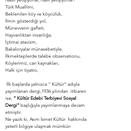
Türk Muallimi,
Beklenilen köy ve köycülük,
İlmin gösterdiği yol,
Münevverin gafleti,
Hayvanlıktan insanlığa,
İçtimai atavizm,
Bakaloryalar münasebetiyle,
İlkmekteplerde talebe observationu,
Köylerimiz, can kaynakları,
Halk için tiyatro,
 İlk başlarda yalnızca ” Kültür” adıyla 
yayımlanan dergi,1936 yılından  itibaren 
ise, 
” Kültür Edebi Terbiyevi Sosyal 
Dergi“
 başlığıyla yayımlanmaya devam 
etmiştir.
Ne yazık ki, Asım İsmet Kültür  hakkında 
yeterli bilgiye ulaşmak mümkün 