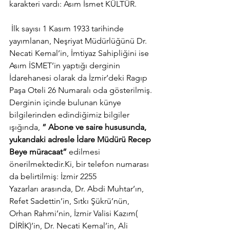
karakteri vardı: Asım İsmet KÜLTÜR.
 İlk sayısı 1 Kasım 1933 tarihinde 
yayımlanan, Neşriyat Müdürlüğünü Dr. 
Necati Kemal’in, İmtiyaz Sahipliğini ise 
Asım İSMET’in yaptığı derginin 
İdarehanesi olarak da İzmir’deki Ragıp 
Paşa Oteli 26 Numaralı oda gösterilmiş.
Derginin içinde bulunan künye 
bilgilerinden edindiğimiz bilgiler 
ışığında,
 ” Abone ve saire hususunda, 
yukarıdaki adresle İdare Müdürü Recep 
Beye müracaat”
 edilmesi 
önerilmektedir.Ki, bir telefon numarası 
da belirtilmiş: İzmir 2255
Yazarları arasında, Dr. Abdi Muhtar’ın, 
Refet Sadettin’in, Sıtkı Şükrü’nün, 
Orhan Rahmi’nin, İzmir Valisi Kazım( 
DİRİK)’in, Dr. Necati Kemal’in, Ali 