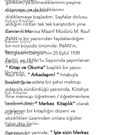
Ankara Çiğdemi
görevim, ya bilmediklerimin peşine 
düşmeye, ya da bildiklerimi 
Ankara Kent Heykelleri
didiklemeye başladım. Sayfalar dolusu 
Ankara Kitapları
aldığım notları tek tek karıştırdım yine.
Anneler Günü
Zamanın Manisa Maarif Müdürü M. Rauf 
İNAN’ın bir yazısından faydalandığım 
Babalar Günü
bir not büyüdü önümde: İNAN’ın, 
Basında çalışmalarımız
İlköğretim Dergisi’nin 25 Eylül 1939 
Tarihli  ve 18 No’lu Sayısında yayımlanan 
Babasız Kalmak
” Kitap ve Okuma”
 başlıklı bir yazısı.
Efemeralar
Rauf İnan,
 ” Arkadaşım! “
 hitabıyla 
başlattığı ve adeta bir şahsi mektup 
Demirci Yazıları
edasıyla sürdürdüğü yazısında, Kütahya 
Eski Kitaplar
İline mensup öğretmen / öğretmenlere 
Facebook Yazıları
seslenmekte, 
” Merkez  Kitaplık”
 olarak 
nitelenen bir kitaplığın düzeni ve 
Halk Bilimi
eksiklikleri üzerinden onlara öğütler 
Haber Akis Yazıları
vermektedir.
Yazısının bir yerinde, 
” İşte sizin Merkez 
Harf Devrimi