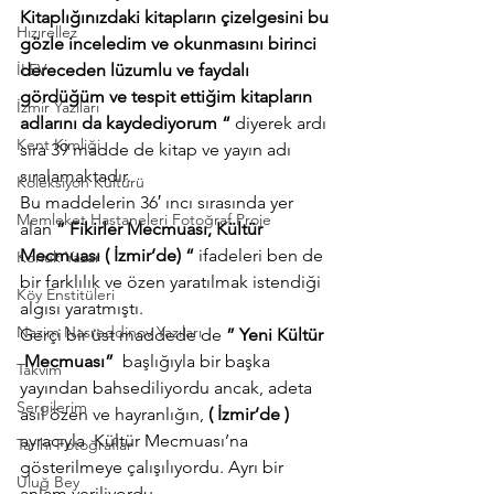
Kitaplığınızdaki kitapların çizelgesini bu 
Hızırellez
gözle inceledim ve okunmasını birinci 
İLEV
dereceden lüzumlu ve faydalı 
gördüğüm ve tespit ettiğim kitapların 
İzmir Yazıları
adlarını da kaydediyorum “
 diyerek ardı 
Kent Kimliği
sıra 39 madde de kitap ve yayın adı 
sıralamaktadır.
Koleksiyon Kültürü
Bu maddelerin 36′ ıncı sırasında yer 
Memleket Hastaneleri Fotoğraf Proje
alan 
” Fikirler Mecmuası, Kültür 
Mecmuası ( İzmir’de) “
 ifadeleri ben de 
Konuk Yazar
bir farklılık ve özen yaratılmak istendiği 
Köy Enstitüleri
algısı yaratmıştı.
Nazim Nasreddinov Yazıları
Gerçi bir üst maddede de 
” Yeni Kültür 
 Mecmuası”  
başlığıyla bir başka 
Takvim
yayından bahsediliyordu ancak, adeta 
Sergilerim
asıl özen ve hayranlığın,
 ( İzmir’de ) 
ayracıyla  Kültür Mecmuası’na 
Tarihi Fotoğraflar
gösterilmeye çalışılıyordu. Ayrı bir 
Uluğ Bey
anlam veriliyordu.