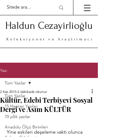
Haldun Cezayirlioğlu
Koleksiyoner ve Araştırmacı
Yazı
Tüm Yazılar
2 Kas 2015
2 dakikada okunur
Tüm Yazılar
Kültür, Edebi Terbiyevi Sosyal
15 Haziran Yazıları
Dergi ve Asım KÜLTÜR
70 yıllık yazılar
Anadolu Ölçü Birimleri
 Yine eskileri deşeleme vakti olunca 