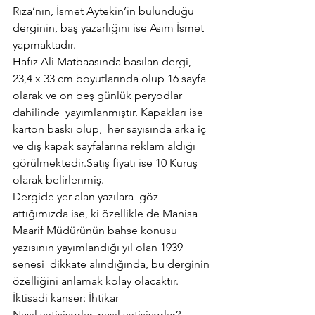
Rıza’nın, İsmet Aytekin’in bulunduğu 
derginin, baş yazarlığını ise Asım İsmet 
yapmaktadır.
Hafız Ali Matbaasında basılan dergi, 
23,4 x 33 cm boyutlarında olup 16 sayfa 
olarak ve on beş günlük peryodlar 
dahilinde  yayımlanmıştır. Kapakları ise 
karton baskı olup,  her sayısında arka iç 
ve dış kapak sayfalarına reklam aldığı 
görülmektedir.Satış fiyatı ise 10 Kuruş 
olarak belirlenmiş.
Dergide yer alan yazılara  göz 
attığımızda ise, ki özellikle de Manisa 
Maarif Müdürünün bahse konusu 
yazısının yayımlandığı yıl olan 1939 
senesi  dikkate alındığında, bu derginin 
özelliğini anlamak kolay olacaktır.
İktisadi kanser: İhtikar
Nasıl yetişiyorlar, nasıl yetişiyorlar?