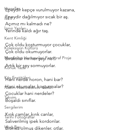
Hızırellez
Epeydir kepçe vurulmuyor kazana,
Epeydir dağılmıyor sıcak bir aş.
İLEV
Açımız mı kalmadı ne?
İzmir Yazıları
Yerinde kaldı ağır taş.
Kent Kimliği
Çok oldu koşturmuyor çocuklar,
Koleksiyon Kültürü
Çok oldu okumuyorlar.
Memleket Hastaneleri Fotoğraf Proje
Bıraktılar mı her şeyi ne?
Artık bir şey sormuyorlar.
Konuk Yazar
Köy Enstitüleri
Hani nerde horon, hani bar?
Hani okumalar, koşturmalar?
Nazim Nasreddinov Yazıları
Çocuklar hani nerdeler?
Takvim
Boşaldı sınıflar.
Sergilerim
Kırık camlar, kırık canlar,
Tarihi Fotoğraflar
Salıverilmiş ipek kordonlar.
Uluğ Bey
Bitmez olmuş dikenler, otlar,