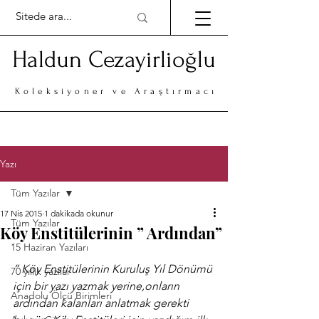
Haldun Cezayirlioğlu
Koleksiyoner ve Araştırmacı
Yazı
Tüm Yazılar
17 Nis 2015
1 dakikada okunur
Tüm Yazılar
Köy Enstitülerinin ” Ardından”
15 Haziran Yazıları
” Köy Enstitülerinin Kuruluş Yıl Dönümü 
70 yıllık yazılar
için bir yazı yazmak yerine,onların 
Anadolu Ölçü Birimleri
ardından kalanları anlatmak gerekti 