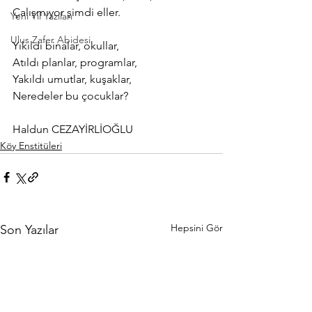
Çalışmıyor şimdi eller.
Yeni Yıl Yazıları
Ulus Zafer Abidesi
Yıkıldı binalar, okullar,
Atıldı planlar, programlar,
Yakıldı umutlar, kuşaklar,
Neredeler bu çocuklar?
Haldun CEZAYİRLİOĞLU
Köy Enstitüleri
Hepsini Gör
Son Yazılar