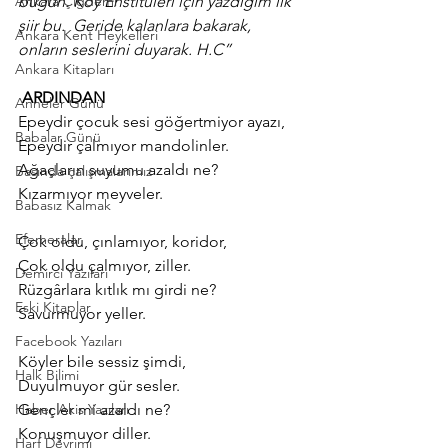
Ankara Çiğdemi
bugün. Köy Enstitüleri için yazdığım ilk 
şiir bu.  Geride kalanlara bakarak, 
Ankara Kent Heykelleri
onların seslerini duyarak. H.C” 
Ankara Kitapları
ARDINDAN
Anneler Günü
Epeydir çocuk sesi göğertmiyor ayazı,
Babalar Günü
Epeydir çalmıyor mandolinler.
Ağaçların suyumu azaldı ne?
Basında çalışmalarımız
Kızarmıyor meyveler.
Babasız Kalmak
Efemeralar
Çok oldu, çınlamıyor, koridor,
Çok oldu çalmıyor, ziller.
Demirci Yazıları
Rüzgârlara kıtlık mı girdi ne?
Eski Kitaplar
Savurmuyor yeller.
Facebook Yazıları
Köyler bile sessiz şimdi,
Halk Bilimi
Duyulmuyor gür sesler.
Haber Akis Yazıları
Gençler mi azaldı ne?
Konuşmuyor diller.
Harf Devrimi