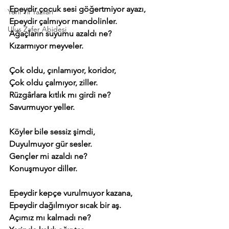
Epeydir çocuk sesi göğertmiyor ayazı,
Yeni Yıl Yazıları
Epeydir çalmıyor mandolinler.
Ulus Zafer Abidesi
Ağaçların suyumu azaldı ne?
Kızarmıyor meyveler.
Çok oldu, çınlamıyor, koridor,
Çok oldu çalmıyor, ziller.
Rüzgârlara kıtlık mı girdi ne?
Savurmuyor yeller.
Köyler bile sessiz şimdi,
Duyulmuyor gür sesler.
Gençler mi azaldı ne?
Konuşmuyor diller.
Epeydir kepçe vurulmuyor kazana,
Epeydir dağılmıyor sıcak bir aş.
Açımız mı kalmadı ne?