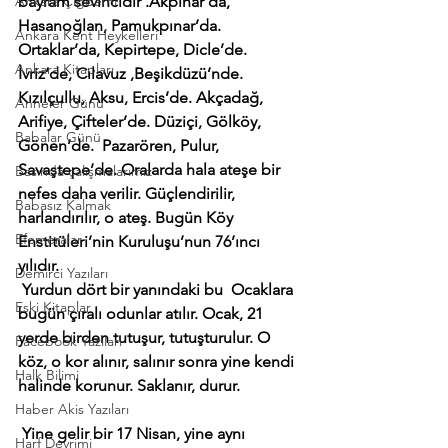
Ankara Çiğdemi
bayram sevincidir .Akpınar’da, 
Hasanoğlan, Pamukpınar’da. 
Ankara Kent Heykelleri
Ortaklar’da, Kepirtepe, Dicle’de. 
Ankara Kitapları
İvriz’de, Cılavuz ,Beşikdüzü’nde. 
Kızılçullu, Aksu, Ercis’de. Akçadağ, 
Anneler Günü
Arifiye, Çifteler’de. Düziçi, Gölköy, 
Babalar Günü
Gönen’de.  Pazarören, Pulur, 
Savaştepe’de. Oralarda hala ateşe bir 
Basında çalışmalarımız
nefes daha verilir. Güçlendirilir, 
Babasız Kalmak
harlandırılır, o ateş. Bugün Köy 
Efemeralar
Enstitüleri’nin Kuruluşu’nun 76’ıncı 
yılıdır.
Demirci Yazıları
 Yurdun dört bir yanındaki bu  Ocaklara 
Eski Kitaplar
bugün çıralı odunlar atılır. Ocak, 21 
yerde birden tutuşur, tutuşturulur. O 
Facebook Yazıları
köz, o kor alınır, salınır sonra yine kendi 
Halk Bilimi
halinde korunur. Saklanır, durur. 
Haber Akis Yazıları
Yine gelir bir 17 Nisan, yine aynı 
Harf Devrimi