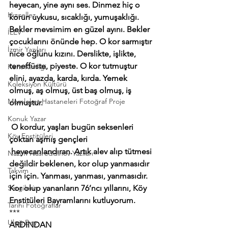
heyecan, yine aynı ses. Dinmez hiç o 
Hızırellez
korun uykusu, sıcaklığı, yumuşaklığı. 
Bekler mevsimim en güzel ayını. Bekler 
İLEV
çocuklarını önünde hep. O kor sarmıştır 
İzmir Yazıları
nice oğlunu kızını. Derslikte, işlikte, 
teneffüste, piyeste. O kor tutmuştur 
Kent Kimliği
elini, ayazda, karda, kırda. Yemek 
Koleksiyon Kültürü
olmuş, aş olmuş, üst baş olmuş, iş 
Memleket Hastaneleri Fotoğraf Proje
olmuştur.
Konuk Yazar
O kordur, yaşları bugün seksenleri 
Köy Enstitüleri
çoktan aşmış gençleri 
 heyecanlandıran. Artık alev alıp tütmesi 
Nazim Nasreddinov Yazıları
değildir beklenen, kor olup yanmasıdır 
Takvim
için için. Yanması, yanması, yanmasıdır.
Sergilerim
Kor olup yananların 76’ncı yıllarını, Köy 
Enstitüleri Bayramlarını kutluyorum.
Tarihi Fotoğraflar
***
Uluğ Bey
ARDINDAN