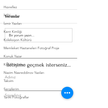
Hızırellez
İLEV
Yorumlar
İzmir Yazıları
Hatırlıyor musunuz?
Kent Kimliği
Bir yorum yazın...
Köy Enstitülü Na
Koleksiyon Kültürü
Çağlayan Öğret
Kaybettik!
Memleket Hastaneleri Fotoğraf Proje
Konuk Yazar
İletişime geçmek isterseniz...
Köy Enstitüleri
Nazim Nasreddinov Yazıları
Adınız
Takvim
Sergilerim
Soyadınız
Tarihi Fotoğraflar
Uluğ Bey