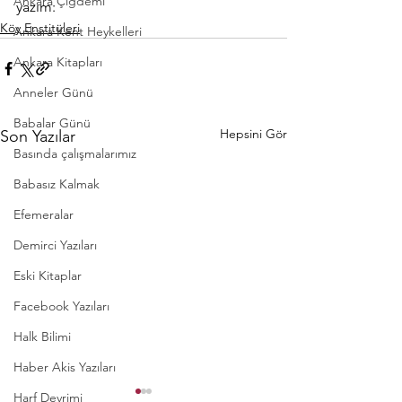
Ankara Çiğdemi
yazım:
Köy Enstitüleri
Ankara Kent Heykelleri
Ankara Kitapları
Anneler Günü
Babalar Günü
Hepsini Gör
Son Yazılar
Basında çalışmalarımız
Babasız Kalmak
Efemeralar
Demirci Yazıları
Eski Kitaplar
Facebook Yazıları
Halk Bilimi
Haber Akis Yazıları
Harf Devrimi