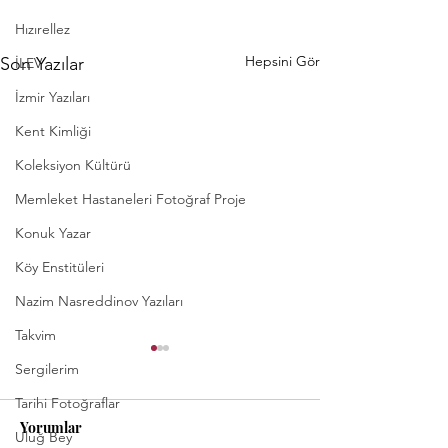
Hızırellez
Hepsini Gör
Son Yazılar
İLEV
İzmir Yazıları
Kent Kimliği
Koleksiyon Kültürü
Memleket Hastaneleri Fotoğraf Proje
Konuk Yazar
Köy Enstitüleri
Nazim Nasreddinov Yazıları
Takvim
Ankara’nın 1935 
Sergilerim
Genel Nüfus Say
Tarihi Fotoğraflar
Diyor?
Cumhuriyet’in ikin
Yorumlar
Uluğ Bey