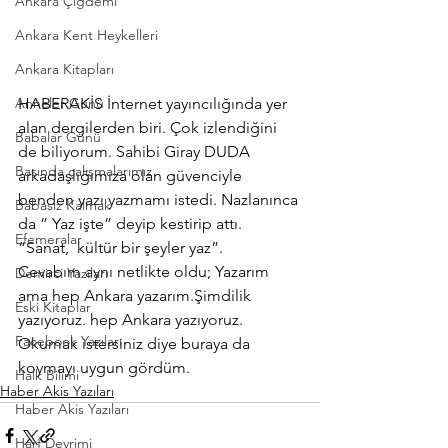
Ankara Çiğdemi
Ankara Kent Heykelleri
Ankara Kitapları
HABERAKİS İnternet yayıncılığında yer 
Anneler Günü
alan dergilerden biri. Çok izlendiğini 
Babalar Günü
de biliyorum. Sahibi Giray DUDA  
Basında çalışmalarımız
arkadaşlığımıza olan güvenciyle 
benden yazı yazmamı istedi. Nazlanınca 
Babasız Kalmak
da ” Yaz işte” deyip kestirip attı. 
Efemeralar
“Sanat,  kültür bir şeyler yaz”.
Cevabım aynı netlikte oldu; Yazarım 
Demirci Yazıları
ama hep Ankara yazarım.Şimdilik 
Eski Kitaplar
yazıyoruz. hep Ankara yazıyoruz. 
Facebook Yazıları
Okumak istersiniz diye buraya da 
koymayı uygun gördüm.
Halk Bilimi
Haber Akis Yazıları
Haber Akis Yazıları
Harf Devrimi