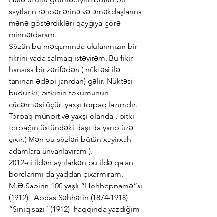
saytların rəhbərlərinə və əməkdaşlarına 
mənə göstərdikləri qayğıya görə 
minnətdaram.
Sözün bu məqamında ulularımızın bir 
fikrini yada salmaq istəyirəm. Bu fikir 
hansısa bir zərifədən ( nüktəsi ilə 
tanınan ədəbi janrdan) gəlir. Nüktəsi   
budur ki, bitkinin toxumunun 
cücərməsi üçün yaxşı torpaq lazımdır. 
Torpaq münbit və yaxşı olanda , bitki 
torpağın üstündəki daşı da yarıb üzə 
çıxır.( Mən bu sözləri bütün xeyirxah 
adamlara ünvanlayıram ).
2012-ci ildən ayrılarkən bu ildə qalan 
borclarımı da yaddan çıxarmıram. 
M.Ə.Sabirin 100 yaşlı “Hohhopnamə”si 
(1912) , Abbas Səhhətin (1874-1918) 
“Sınıq sazı” (1912)  haqqında yazdığım 