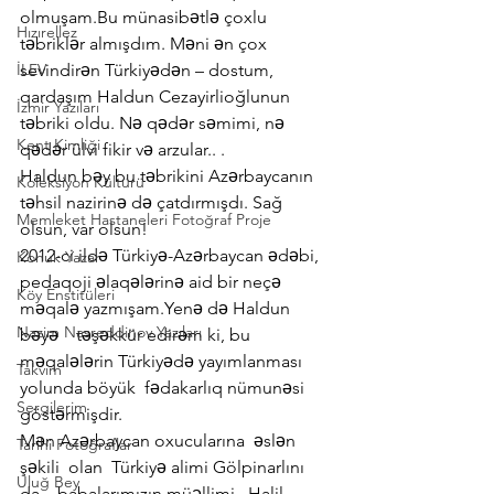
olmuşam.Bu münasibətlə çoxlu 
Hızırellez
təbriklər almışdım. Məni ən çox 
İLEV
sevindirən Türkiyədən – dostum, 
qardaşım Haldun Cezayirlioğlunun 
İzmir Yazıları
təbriki oldu. Nə qədər səmimi, nə 
Kent Kimliği
qədər ülvi fikir və arzular.. .
Haldun bəy bu təbrikini Azərbaycanın 
Koleksiyon Kültürü
təhsil nazirinə də çatdırmışdı. Sağ 
Memleket Hastaneleri Fotoğraf Proje
olsun, var olsun!
2012-ci ildə Türkiyə-Azərbaycan ədəbi, 
Konuk Yazar
pedaqoji əlaqələrinə aid bir neçə 
Köy Enstitüleri
məqalə yazmışam.Yenə də Haldun
Nazim Nasreddinov Yazıları
bəyə    təşəkkür edirəm ki, bu 
məqalələrin Türkiyədə yayımlanması 
Takvim
yolunda böyük  fədakarlıq nümunəsi 
Sergilerim
göstərmişdir.
Mən Azərbaycan oxucularına  əslən   
Tarihi Fotoğraflar
şəkili  olan  Türkiyə alimi Gölpinarlını 
Uluğ Bey
da,   babalarımızın müəllimi   Halil 