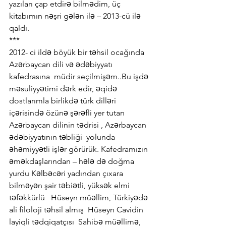
yazıları çap etdirə bilmədim, üç 
kitabımın nəşri gələn ilə – 2013-cü ilə 
qaldı.
***
2012- ci ildə böyük bir təhsil ocağında  
Azərbaycan dili və ədəbiyyatı 
kafedrasına  müdir seçilmişəm..Bu işdə 
məsuliyyətimi dərk edir, əqidə 
dostlarımla birlikdə türk dilləri 
içərisində özünə şərəfli yer tutan 
Azərbaycan dilinin tədrisi , Azərbaycan 
ədəbiyyatının təbliği  yolunda 
əhəmiyyətli işlər görürük. Kafedramızın 
əməkdaşlarından – hələ də doğma 
yurdu Kəlbəcəri yadından çıxara 
bilməyən şair təbiətli, yüksək elmi 
təfəkkürlü   Hüseyn müəllim, Türkiyədə 
ali filoloji təhsil almış  Hüseyn Cavidin  
layiqli tədqiqatçısı  Sahibə müəllimə,   