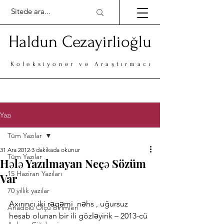
Haldun Cezayirlioğlu
Koleksiyoner ve Araştırmacı
Yazı
Tüm Yazılar
31 Ara 2012
3 dakikada okunur
Tüm Yazılar
Hələ Yazılmayan Neçə Sözüm
15 Haziran Yazıları
Var
70 yıllık yazılar
Axırıncı iki rəqəmi  nəhs , uğursuz   
Anadolu Ölçü Birimleri
hesab olunan bir ili gözləyirik – 2013-cü 