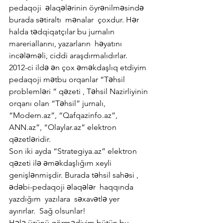
pedaqoji  əlaqələrinin öyrənilməsində  
burada sətiraltı  mənalar  çoxdur. Hər  
halda tədqiqatçılar bu jurnalın 
mareriallarını, yazarların  həyatını  
incələməli, ciddi araşdırmalıdırlar.
2012-ci ildə ən çox əməkdaşlıq etdiyim 
pedaqoji mətbu orqanlar “Təhsil 
problemləri ” qəzeti , Təhsil Nazirliyinin 
orqanı olan “Təhsil” jurnalı, 
“Modern.az”, “Qafqazinfo.az”, 
ANN.az”, “Olaylar.az” elektron 
qəzetləridir.
Son iki ayda “Strategiya.az” elektron 
qəzeti ilə əməkdaşlığım xeyli 
genişlənmişdir. Burada təhsil sahəsi , 
ədəbi-pedaqoji əlaqələr  haqqında  
yazdığım  yazılara  səxavətlə yer  
ayırırlar.  Sağ olsunlar!
Hələ üzünü görmədiyim bütün bu 