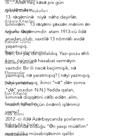
Ankara Çiğdemi
ili… Allah heç kəsə pis gün 
göstərməsin.
Ankara Kent Heykelleri
13  rəqəminə   niyə  nəhs deyirlər, 
Ankara Kitapları
bilmirəm.   13 rəqəmi şəxsən mənim ən 
Anneler Günü
uğurlu rəqəmimdir: atam 1913-cü ildə 
anadan olub, vaxtilə 13 nömrəli evdə 
Babalar Günü
yaşamışıq.
Basında çalışmalarımız
Bəli, bir yaş da qocaldıq. Yazı-pozu əhli 
kimi, özümüzə hesabat verməyin 
Babasız Kalmak
vaxtıdır. Bir ili necə keçirmişik, nə 
Efemeralar
yazmışıq, nə yaratmışıq? ( nəyi yazmışıq, 
nəyi yaratmışıq, ikinci “nə” dən sonra 
Demirci Yazıları
“də” yoxdur- N.N.) Yadda qalan, 
Eski Kitaplar
kiminsə diqqətini cəlb edən ,elm, 
Facebook Yazıları
maarif, təhsil üçün önəmli işlərimiz 
varmı?
Halk Bilimi
2012 -ci ildə Azərbaycanda şoxlarının 
Haber Akis Yazıları
həsrətində olduğu “Ən yaxşı müəllim” 
respublika müsabiqəsinin qalibi 
Harf Devrimi