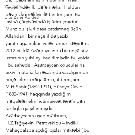
Yeni Yıl Yazıları
Fikreti   də  ilk  dəfə məhz   Haldun 
bəyin   köməkliyi ilə tanıtmışam. Bu 
Ulus Zafer Abidesi
layihə çərçivəsində işlərim çoxdur. 
Məhz bu işləri başa çatdırmaq üçün  
Allahdan   bir neçə il də yazıb 
yaratmağa imkan verən ömür istəyirəm.
2012-ci ildə Azərbaycanda bir neçə söz 
ustasının yubileyi keçirilmişdir. Bu yolda 
, bu sahədə   Azərbaycan oxucularına   
arxiv  materialları əsasında yazdığım bir 
neçə  elmi  məqaləmi çatdırmışam. 
M.Ə.Sabir (1862-1911), Hüseyn Cavid 
(1882-1941) haqqında yazdığım 
məqalələr elmi ictimaiyyət tərəfindən 
razılıqla qarşılanmışdır.
Azərbaycanın uşaq mətbuatı, 
H.Z.Tağıyevin  Petrovskidə – indiki  
Mahaçqalada açdığı qızlar məktəbi ( bu 