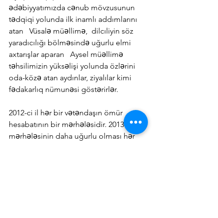
ədəbiyyatımızda cənub mövzusunun 
tədqiqi yolunda ilk inamlı addımlarını 
atan   Vüsalə müəllimə,  dilcıliyin söz 
yaradıcılığı bölməsində uğurlu elmi 
axtarışlar aparan   Aysel müəllimə  
təhsilimizin yüksəlişi yolunda özlərini 
oda-közə atan aydınlar, ziyalılar kimi 
fədakarlıq nümunəsi göstərirlər.
2012-ci il hər bir vətəndaşın ömür 
hesabatının bir mərhələsidir. 2013-cü il 
mərhələsinin daha uğurlu olması hər 
insanın özündən asılıdır.
Nazim Nəsrəddinov,
Azərbaycan Respublikasının əməkdar 
müəllimi,
Təhsil Nazirliyinin Elmi-Metodiki 
Şurasının Azərbaycan dili və ədəbiyyatı 
b