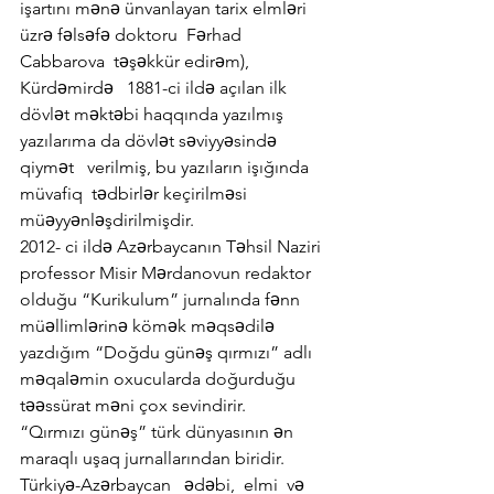
işartını mənə ünvanlayan tarix elmləri 
üzrə fəlsəfə doktoru  Fərhad 
Cabbarova  təşəkkür edirəm),   
Kürdəmirdə   1881-ci ildə açılan ilk 
dövlət məktəbi haqqında yazılmış 
yazılarıma da dövlət səviyyəsində  
qiymət   verilmiş, bu yazıların işığında  
müvafiq  tədbirlər keçirilməsi 
müəyyənləşdirilmişdir.
2012- ci ildə Azərbaycanın Təhsil Naziri 
professor Misir Mərdanovun redaktor 
olduğu “Kurikulum” jurnalında fənn 
müəllimlərinə kömək məqsədilə 
yazdığım “Doğdu günəş qırmızı” adlı 
məqaləmin oxucularda doğurduğu 
təəssürat məni çox sevindirir.
“Qırmızı günəş” türk dünyasının ən 
maraqlı uşaq jurnallarından biridir. 
Türkiyə-Azərbaycan   ədəbi,  elmi  və 