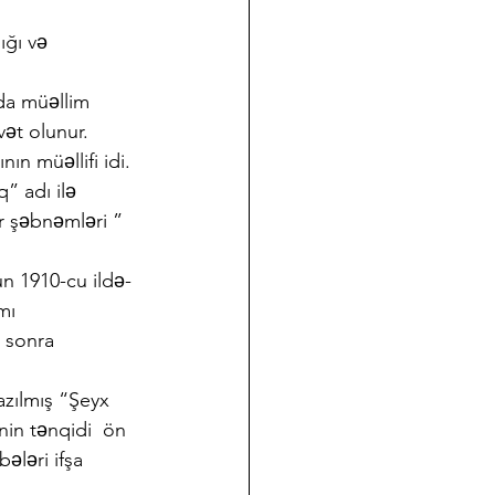
ığı və 
da müəllim 
vət olunur.
ın müəllifi idi. 
q” adı ilə 
r şəbnəmləri ”  
un 1910-cu ildə-
mı 
 sonra 
azılmış “Şeyx 
nin tənqidi  ön 
ələri ifşa 