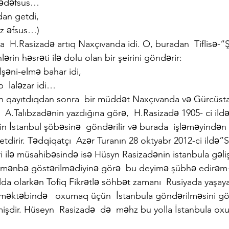
 sədəfsus…
dan getdi,
üz əfsus…)
nda  H.Rasizadə artıq Naxçıvanda idi. O, buradan  Tiflisə-“
ərin həsrəti ilə dolu olan bir şeirini göndərir:
lşəni-elmə bahar idi,
  laləzar idi…
 qayıtdıqdan sonra  bir müddət Naxçıvanda və Gürcüstan
  A.Talıbzadənin yazdığına görə,  H.Rasizadə 1905- ci ildə
in İstanbul şöbəsinə  göndərilir və burada  işləməyindən 
etdirir. Tədqiqatçı  Azər Turanın 28 oktyabr 2012-ci ildə”
ri ilə müsahibəsində isə Hüsyn Rasizadənin istanbula gəlişi 
a (mənbə göstərilmədiyinə görə  bu deyimə şübhə edirəm-
lda olarkən Tofiq Fikrətlə söhbət zamanı  Rusiyada yaşaya
n məktəbində   oxumaq üçün  İstanbula göndərilməsini gö
işdir. Hüseyn  Rasizadə  də  məhz bu yolla İstanbula o