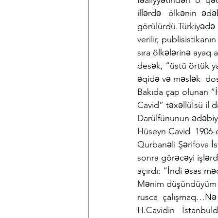
fəaliyyətindən  o  qə
illərdə   ölkənin  ədə
görülürdü.Türkiyədə 
verilir, publisistikan
sıra ölkələrinə ayaq a
desək, “üstü örtük y
əqidə və məslək  dos
Bakıda çap olunan “İ
Cavid” təxəllüİsü il 
Darülfünunun ədəbiy
Hüseyn Cavid  1906-c
Qurbanəli Şərifova İ
sonra görəcəyi işlər
açırdı: “İndi əsas m
Mənim düşündüyüm , q
rusca  çalışmaq…Nə 
H.Cavidin   İstanbuld