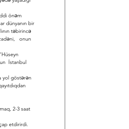
iyədə yaşadığı 
iddi önəm 
lar dünyanın bir 
lının təbirincə 
adəni,   onun  
 “Hüseyn 
un  İstanbul  
 yol göstərən 
qayıtdıqdan 
maq, 2-3 saat 
ap etdirirdi. 