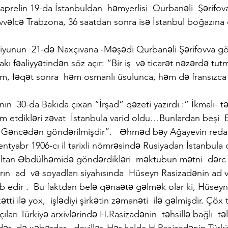
 aprelin 19-da İstanbuldan  həmyerlisi  Qurbanəli  Şərifova
vəlcə Trabzona, 36 saatdan sonra isə İstanbul boğazına d
l iyunun  21-də Naxçıvana -Məşədi Qurbanəli Şərifovva gö
ı fəaliyyətindən söz açır: “Bir iş  və ticarət nəzərdə tut
səm, fəqət sonra  həm osmanlı üsulunca, həm də fransızca
ının  30-da Bakıda çıxan “İrşad” qəzeti yazırdı :” İkmalı- t
 etdikləri zəvat  İstanbula varid oldu…Bunlardan beşi  Ba
 Gəncədən göndərilmişdir”.   Əhməd bəy Ağayevin redakt
sentyabr 1906-cı il tarixli nömrəsində Rusiyadan İstanbul
ultan Əbdülhəmidə göndərdikləri  məktubun mətni  dərc e
ın  ad  və soyadları siyahısında  Hüseyn Rasizadənin ad 
b edir .  Bu faktdan belə qənaətə gəlmək olar ki, Hüseyn
ti ilə yox,  işlədiyi şirkətin zəmanəti  ilə gəlmişdir. Çöx t
ları Türkiyə arxivlərində H.Rasizadənin  təhsillə bağlı  təl