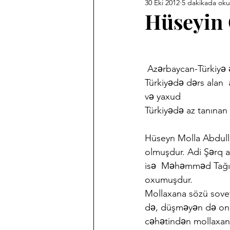
30 Eki 2012
5 dakikada ok
Ankara Kent Heykelleri
Ank
Hüseyin 
Babasız Kalmak
Efemeralar
 Azərbaycan-Türkiyə 
Türkiyədə dərs alan  
Haber Akis Yazıları
Harf De
və yaxud
Türkiyədə az tanınan
Memleket Hastaneleri Fotoğraf 
Hüseyn Molla Abdulla
olmuşdur. Adi Şərq a
isə  Məhəmməd Tağı S
Sergilerim
Tarihi Fotoğrafl
oxumuşdur.
Mollaxana sözü sovet
də, düşməyən də onu 
cəhətindən mollaxana