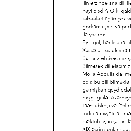
ilin ərzində ana dili 
nəyi pisdir? O ki qa
təbəələri üçün çox va
görkəmli şairi və pe
ilə yazırdı:
Ey oğul, hər lisanə ol
Xassə ol rus elminə t
Bunlara ehtiyacımız 
Bilməsək dil,əlacımız
Molla Abdulla da  məh
edir, bu dili bilməkl
gəlmişkən qeyd edək k
başçılığı ilə  Azərba
təəssübkeşi və fəal mü
İndi cəmiyyətdə   mək
məktublaşan şagirdlə
XIX əsrin sonlarında,