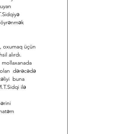
xuyan 
.Sidqiyə 
i öyrənmək 
ox, oxumaq üçün 
l alırdı. 
n mollaxanada 
  olan  dərəcədə 
əliyi  buna 
T.Sidqi ilə 
ərini 
 matəm 