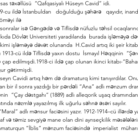
sas təxəllüsü  “Qafqasiyalı Hüseyn Cavid” idi.
-cu ildə İstanbuldan   doğulduğu şəhərə   qayıdır, inand
öməyi ilə
sonralar isə Gəngədə və Tiflisdə nüfuzlu təhsil ocaqların
Bakıda Dövlət Universiteti yaradılanda  burada işləməyə də
imi işləməyə dəvət olunanda  H.Cavid artıq iki şeir kitabın
abı 1913-cü ildə Tiflisdə yaxın dostu  İsmayıl Həqqinin  “Şər
ap edilmışdi.1918-ci ildə çap olunan ikinci kitabı-“Baha
ur gətirmişdi.
üseyn Cavidi artıq həm də dramaturq kimi tanıyırdılar. On
n bir il sonra yazdığı bir pərdəli “Ana” adlı mənzum dra
  “Çay dəstgahı” (1889) adlı alleqorik uşaq dramından
nda nəzmlə yayazılmış ilk uğurlu səhnə əsəri sayılır.
“Maral” adlı mənsur faciəsini yazır. 1912-1914–cü illərdə y
af və təmiz sevgiyə mane olan dini ayrıseçkilik məsələləri
amaturqun “İblis” mənzum faciəsində  imperialist  müharıb