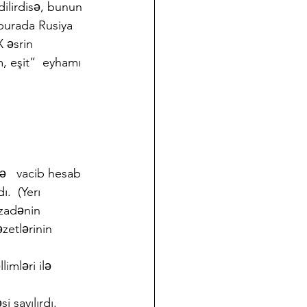
dilirdisə, bunun 
burada Rusiya 
 əsrin 
, eşit”  eyhamı 
ə   vacib hesab 
.  (Yerı 
izadənin 
zetlərinin 
imləri ilə 
 sayılırdı. 