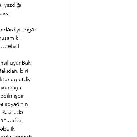
  yazdığı 
axil 
ndərdiyi  digər 
muşam ki, 
 …təhsil  
əhsil üçünBakı 
kıdan, biri  
orluq etdiyi  
a oxumağa 
dilmişdir.  
və soyadının 
 Rasizadə  
əəssüf ki, 
əbəlik 