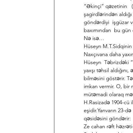
“Əkinçi” qəzetinin 
şagirdlərindən aldığ
göndərdiyi  işgüzar 
baxımından  bu gün 
Nə isə…
Hüseyn M.T.Sidqinin 
Naxçıvana daha yaxın
Hüseyn  Təbrizdəki “
yaxşı təhsil aldığını
bilməsini göstərir. T
imkan vermir. O, bir 
mütəmadi olaraq məkt
H.Rasizadə 1904-cü i
eşidir.Yanvarın 23-də
qəsidəsini göndərir:
Ze cahan rəft həzrəti