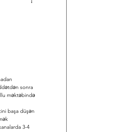
a çalışmalarımız
Halk Bilimi
ği
Koleksiyon Kültürü
nov Yazıları
Takvim
nadan 
üddətdən sonra 
ullu məktəbində 
tini başa düşən 
mək 
xanalarda 3-4 