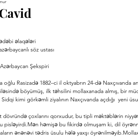
unur
ara Kitapları
Anneler Günü
Babalar Günü
Basınd
Cavid
Demirci Yazıları
Eski Kitaplar
Facebook Yazıları
ədəbi əlaqələri
azərbaycanlı söz ustası
vrimi
Hızırellez
İLEV
İzmir Yazıları
Kent Kimli
 Azərbaycan Şekspiri
Proje
Konuk Yazar
Köy Enstitüleri
Nazim Nasreddi
 oğlu Rasizadə 1882–ci il oktyabrın 24-də Naxçıvanda a
iləsində böyümüş, ilk təhsilini mollaxanada almış, bir m
idqi kimi görkəmli ziyalının Naxçıvanda açdığı  yeni üs
ar
Uluğ Bey
 dövründə çoxlarını qorxudur, bu tipli məktəblərin niyyə
pisləyirdi.Mən həmişə bu fikirdə olmuşam ki, dil öyrən
ların ənənəvi tədris üsulu hələ yaxşı öyrənilməyib.Molla