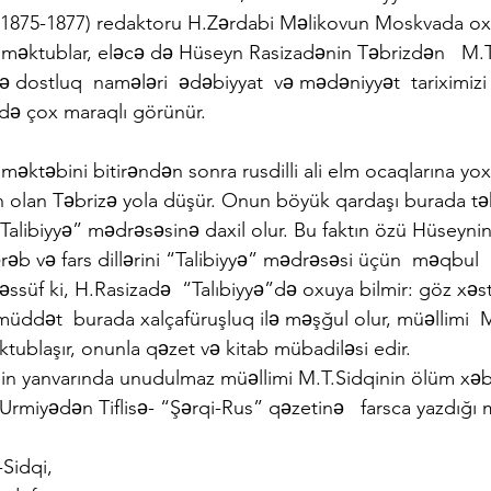
  (1875-1877) redaktoru H.Zərdabi Məlikovun Moskvada o
ı məktublar, eləcə də Hüseyn Rasizadənin Təbrizdən   M.T
və dostluq  namələri  ədəbiyyat  və mədəniyyət  tariximiz
də çox maraqlı görünür.
məktəbini bitirəndən sonra rusdilli ali elm ocaqlarına y
 olan Təbrizə yola düşür. Onun böyük qardaşı burada təhsi
Talibiyyə” mədrəsəsinə daxil olur. Bu faktın özü Hüseyni
, ərəb və fars dillərini “Talibiyyə” mədrəsəsi üçün  məqbul
əəssüf ki, H.Rasizadə  “Talıbiyyə”də oxuya bilmir: göz xəst
müddət  burada xalçafüruşluq ilə məşğul olur, müəllimi  M.
ublaşır, onunla qəzet və kitab mübadiləsi edir.
lin yanvarında unudulmaz müəllimi M.T.Sidqinin ölüm xəb
 Urmiyədən Tiflisə- “Şərqi-Rus” qəzetinə   farsca yazdığı
-Sidqi,