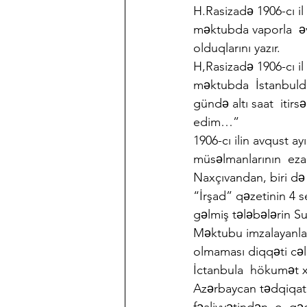
H.Rasizadə 1906-cı il
məktubda vaporla  əv
olduqlarını yazır.
H,Rasizadə 1906-cı i
məktubda  İstanbuldak
gündə altı saat  itir
edim…”
1906-cı ilin avqust ay
müsəlmanlarının  ezam
Naxçıvandan, biri də
“İrşad” qəzetinin 4 
gəlmiş tələbələrin S
Məktubu imzalayanlar
olmaması diqqəti cəl
İctanbula  hökumət xət
Azərbaycan tədqiqatçı