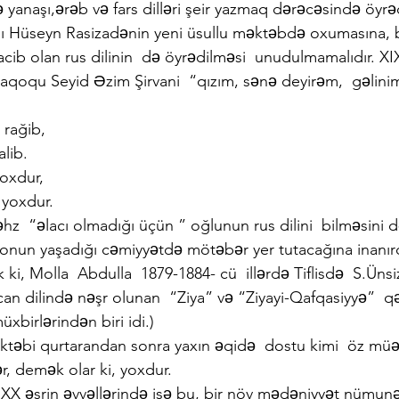
ilə yanaşı,ərəb və fars dilləri şeir yazmaq dərəcəsində öyrə
ldı Hüseyn Rasizadənin yeni üsullu məktəbdə oxumasına, 
cib olan rus dilinin  də öyrədilməsi  unudulmamalıdır. XIX
daqoqu Seyid Əzim Şirvani  “qızım, sənə deyirəm,  gəlinim
 rağib,
alib.
çoxdur,
 yoxdur.
z  “əlacı olmadığı üçün ” oğlunun rus dilini  bilməsini d
ə onun yaşadığı cəmiyyətdə mötəbər yer tutacağına inanırdı
i, Molla  Abdulla  1879-1884- cü  illərdə Tiflisdə  S.Üns
ycan dilində nəşr olunan  “Ziya” və “Ziyayi-Qafqasiyyə”  qə
xbirlərindən biri idi.)
təbi qurtarandan sonra yaxın əqidə  dostu kimi  öz müəll
r, demək olar ki, yoxdur.
 XX əsrin əvvəllərində isə bu, bir növ mədəniyyət nümunəsi