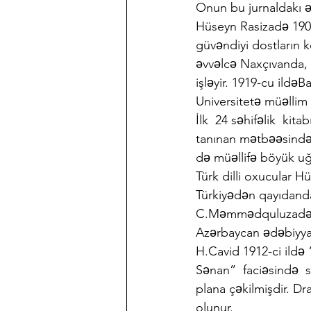
Onun bu jurnaldakı ə
Hüseyn Rasizadə 1909
güvəndiyi dostların k
əvvəlcə Naxçıvanda, 
işləyir. 1919-cu ildə
Universitetə müəllim k
İlk  24 səhifəlik  kit
tanınan mətbəəsində ç
də müəllifə böyük uğ
Türk dilli oxucular H
Türkiyədən qayıdanda
C.Məmmədquluzadənin
Azərbaycan ədəbiyyatı
H.Cavid 1912-ci ildə 
Sənan”  faciəsində  s
plana çəkilmişdir. Dr
olunur.