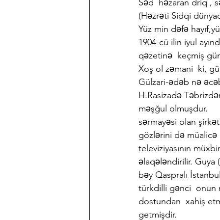
Səd  həzaran driq ,
(Həzrəti Sidqi dünya
Yüz min dəfə hayıf,y
1904-cü ilin iyul ayı
qəzetinə  keçmiş günl
Xoş ol zəmani  ki, gü
Gülzari-ədəb nə əcəb
H.Rasizadə Təbrizdən
məşğul olmuşdur.     
sərmayəsi olan şirkət
gözlərini də müalicə 
televiziyasının müxbi
əlaqələndirilir. Guy
bəy Qaspralı İstanbu
türkdilli gənci  onu
dostundan  xahiş etm
getmişdir.