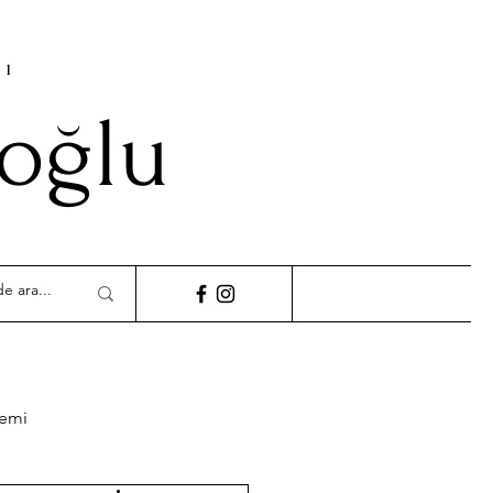
cı
ioğlu
demi