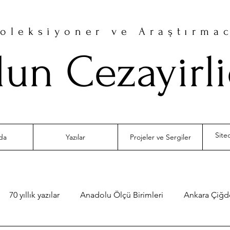
oleksiyoner ve Araştırma
un Cezayirl
da
Yazılar
Projeler ve Sergiler
70 yıllık yazılar
Anadolu Ölçü Birimleri
Ankara Çiğ