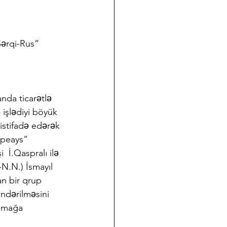
Şərqi-Rus” 
da ticarətlə 
 işlədiyi böyük 
istifadə edərək 
Speays” 
 İ.Qaspralı ilə 
N.N.) İsmayıl 
n bir qrup  
ndərilməsini  
xumağa 