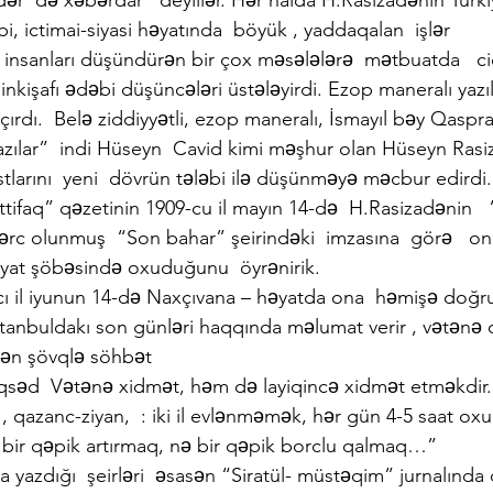
dər  də xəbərdar   deyillər. Hər halda H.Rasizadənin Türk
bi, ictimai-siyasi həyatında  böyük , yaddaqalan  işlər 
 insanları düşündürən bir çox məsələlərə  mətbuatda   c
ın inkişafı ədəbi düşüncələri üstələyirdi. Ezop maneralı yazı
çırdı.  Belə ziddiyyətli, ezop maneralı, İsmayıl bəy Qaspra
azılar”  indi Hüseyn  Cavid kimi məşhur olan Hüseyn Rasiz
tlarını  yeni  dövrün tələbi ilə düşünməyə məcbur edirdi.
ttifaq” qəzetinin 1909-cu il mayın 14-də  H.Rasizadənin  
dərc olunmuş  “Son bahar” şeirindəki  imzasına  görə   on
yat şöbəsində oxuduğunu  öyrənirik.
ı il iyunun 14-də Naxçıvana – həyatda ona  həmişə doğru
stanbuldakı son günləri haqqında məlumat verir , vətənə 
dən şövqlə söhbət
əqsəd  Vətənə xidmət, həm də layiqincə xidmət etməkdir.
azanc-ziyan,  : iki il evlənməmək, hər gün 4-5 saat oxu
bir qəpik artırmaq, nə bir qəpik borclu qalmaq…”
a yazdığı  şeirləri  əsasən “Siratül- müstəqim” jurnalında ç