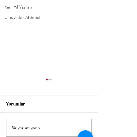
Yeni Yıl Yazıları
Ulus Zafer Abidesi
Yorumlar
Yeni Yıl, Yeni…
Bir yorum yazın...
Yerden çok, göğe ait
ERİBE