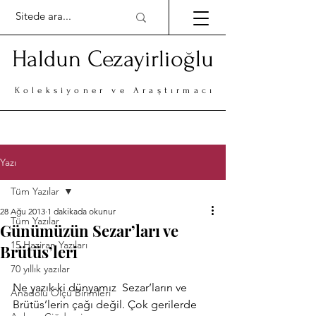
Haldun Cezayirlioğlu
Koleksiyoner ve Araştırmacı
Yazı
Tüm Yazılar
28 Ağu 2013
1 dakikada okunur
Tüm Yazılar
Günümüzün Sezar’ları ve
15 Haziran Yazıları
Brütüs’leri
70 yıllık yazılar
Ne yazık ki dünyamız  Sezar’ların ve 
Anadolu Ölçü Birimleri
Brütüs’lerin çağı değil. Çok gerilerde 