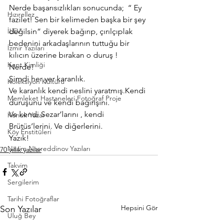
Nerde başarısızlıkları sonucunda;  “ Ey 
Hızırellez
fazilet! Sen bir kelimeden başka bir şey 
İLEV
değilsin” diyerek bağırıp, çırılçıplak 
bedenini arkadaşlarının tuttuğu bir 
İzmir Yazıları
kılıcın üzerine bırakan o duruş !
Kent Kimliği
Nerde!
Şimdi her yer karanlık.
Koleksiyon Kültürü
Ve karanlık kendi neslini yaratmış.Kendi 
Memleket Hastaneleri Fotoğraf Proje
duruşunu ve kendi bağırışını.
Ve kendi Sezar’larını , kendi 
Konuk Yazar
Brütüs’lerini. Ve diğerlerini.
Köy Enstitüleri
Yazık!
Nazim Nasreddinov Yazıları
70 yıllık yazılar
Takvim
Sergilerim
Tarihi Fotoğraflar
Hepsini Gör
Son Yazılar
Uluğ Bey