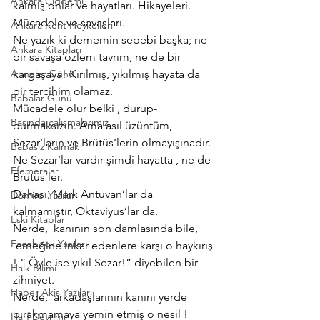
Ankara Çiğdemi
kalmış onlar ve hayatları. Hikayeleri. 
Mücadele ve savaşları.
Ankara Kent Heykelleri
Ne yazık ki dememin sebebi başka; ne 
Ankara Kitapları
bir savaşa özlem tavrım, ne de bir 
Anneler Günü
kargaşaya! Kırılmış, yıkılmış hayata da 
bir tercihim olamaz.
Babalar Günü
Mücadele olur belki , durup- 
Basında çalışmalarımız
durmaksızın. Ama asıl üzüntüm, 
Sezar’ların ve Brütüs’lerin olmayışınadır. 
Babasız Kalmak
Ne Sezar’lar vardır şimdi hayatta , ne de 
Efemeralar
Brütüs’ler.
Dahası, Mark Antuvan’lar da 
Demirci Yazıları
kalmamıştır, Oktaviyus’lar da.
Eski Kitaplar
Nerde,  kanının son damlasında bile, 
Facebook Yazıları
 emeğine inkar edenlere karşı o haykırış 
! “ Öyle ise yıkıl Sezar!” diyebilen bir 
Halk Bilimi
zihniyet.
Haber Akis Yazıları
Nerde,  arkadaşlarının kanını yerde 
bırakmamaya yemin etmiş o nesil !
Harf Devrimi