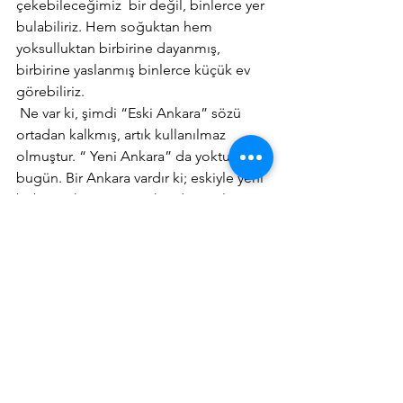
çekebileceğimiz  bir değil, binlerce yer 
bulabiliriz. Hem soğuktan hem 
yoksulluktan birbirine dayanmış, 
birbirine yaslanmış binlerce küçük ev  
görebiliriz.
 Ne var ki, şimdi “Eski Ankara” sözü 
ortadan kalkmış, artık kullanılmaz 
olmuştur. “ Yeni Ankara” da yoktur 
bugün. Bir Ankara vardır ki; eskiyle yeni 
birbirine karışmış, “Eski” de yeniler 
yaşanırken, “Yeni” de eskiler yaşanır 
olmuştur.
 Acıdır ama eskisiyle , yenisiyle Ankara, 
şimdi “Ankara” olmuştur. 
 Bugün de O Ankara, karlar altındadır!
Kent Kimliği