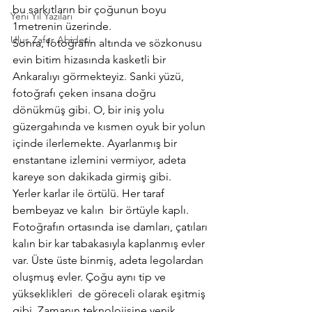
bu sarkıtların bir çoğunun boyu 
Yeni Yıl Yazıları
1metrenin üzerinde.
Ulus Zafer Abidesi
Sonra, fotoğrafın altında ve sözkonusu 
evin bitim hizasında kasketli bir 
Ankaralıyı görmekteyiz. Sanki yüzü, 
fotoğrafı çeken insana doğru 
dönükmüş gibi. O, bir iniş yolu 
güzergahında ve kısmen oyuk bir yolun 
içinde ilerlemekte. Ayarlanmış bir 
enstantane izlemini vermiyor, adeta 
kareye son dakikada girmiş gibi.
Yerler karlar ile örtülü. Her taraf 
bembeyaz ve kalın  bir örtüyle kaplı.
Fotoğrafın ortasında ise damları, çatıları 
kalın bir kar tabakasıyla kaplanmış evler 
var. Üste üste binmiş, adeta legolardan 
oluşmuş evler. Çoğu aynı tip ve 
yükseklikleri  de göreceli olarak eşitmiş 
gibi. Zamanın teknolojisine yenik 