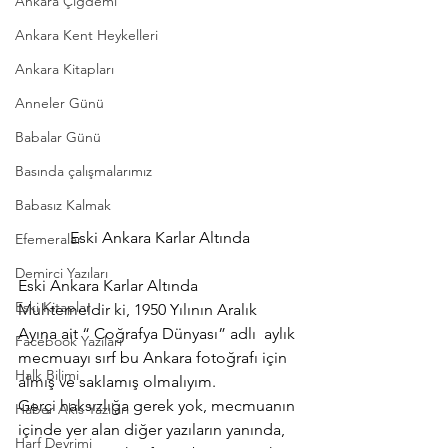
Ankara Çiğdemi
Ankara Kent Heykelleri
Ankara Kitapları
Anneler Günü
Babalar Günü
Basında çalışmalarımız
Babasız Kalmak
Eski Ankara Karlar Altında
Efemeralar
Demirci Yazıları
Eski Ankara Karlar Altında
Eski Kitaplar
Muhtemeldir ki, 1950 Yılının Aralık 
Ayına ait “ Coğrafya Dünyası” adlı  aylık 
Facebook Yazıları
mecmuayı sırf bu Ankara fotoğrafı için 
Halk Bilimi
almış ve saklamış olmalıyım.
Gerçi haksızlığa gerek yok, mecmuanın 
Haber Akis Yazıları
içinde yer alan diğer yazıların yanında, 
Harf Devrimi