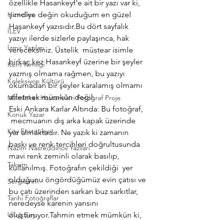
özellikle Hasankeyf’e ait bir yazı var ki, 
Hızırellez
şimdiye değin okuduğum en güzel 
Hasankeyf yazısıdır.Bu dört sayfalık 
İLEV
yazıyı ilerde sizlerle paylaşınca, hak 
İzmir Yazıları
vereceksiniz. Üstelik  müstear isimle 
birkaç kez Hasankeyf üzerine bir şeyler 
Kent Kimliği
yazmış olmama rağmen, bu yazıyı 
Koleksiyon Kültürü
okumadan bir şeyler karalamış olmamı 
affetmek mümkün değil.
Memleket Hastaneleri Fotoğraf Proje
Eski Ankara Karlar Altında: Bu fotoğraf, 
Konuk Yazar
 mecmuanın dış arka kapak üzerinde 
Köy Enstitüleri
yer almaktadır. Ne yazık ki zamanın 
baskı ve renk tercihleri doğrultusunda  
Nazim Nasreddinov Yazıları
mavi renk zeminli olarak basılıp, 
Takvim
kullanılmış. Fotoğrafın çekildiği  yer 
olduğunu öngördüğümüz evin çatısı ve 
Sergilerim
bu çatı üzerinden sarkan buz sarkıtlar, 
Tarihi Fotoğraflar
neredeyse karenin yarısını 
Uluğ Bey
oluşturuyor.Tahmin etmek mümkün ki, 