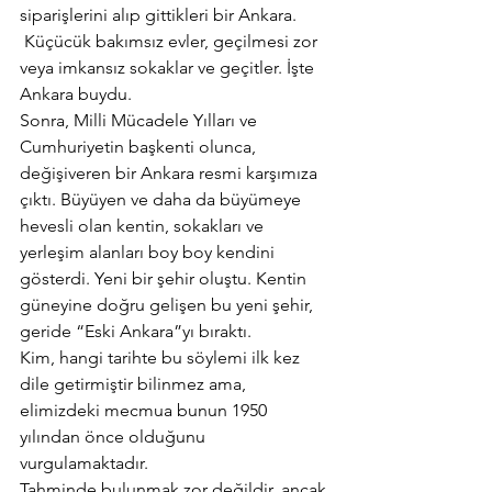
siparişlerini alıp gittikleri bir Ankara. 
 Küçücük bakımsız evler, geçilmesi zor  
veya imkansız sokaklar ve geçitler. İşte 
Ankara buydu.
Sonra, Milli Mücadele Yılları ve 
Cumhuriyetin başkenti olunca, 
değişiveren bir Ankara resmi karşımıza 
çıktı. Büyüyen ve daha da büyümeye 
hevesli olan kentin, sokakları ve 
yerleşim alanları boy boy kendini 
gösterdi. Yeni bir şehir oluştu. Kentin 
güneyine doğru gelişen bu yeni şehir, 
geride “Eski Ankara”yı bıraktı.
Kim, hangi tarihte bu söylemi ilk kez 
dile getirmiştir bilinmez ama, 
elimizdeki mecmua bunun 1950 
yılından önce olduğunu 
vurgulamaktadır.
Tahminde bulunmak zor değildir, ancak 