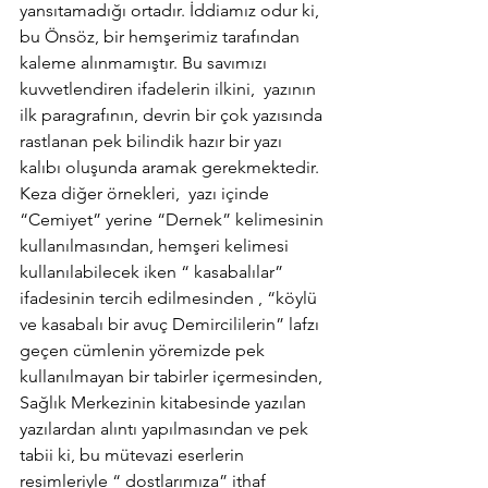
yansıtamadığı ortadır. İddiamız odur ki, 
bu Önsöz, bir hemşerimiz tarafından 
kaleme alınmamıştır. Bu savımızı 
kuvvetlendiren ifadelerin ilkini,  yazının 
ilk paragrafının, devrin bir çok yazısında 
rastlanan pek bilindik hazır bir yazı 
kalıbı oluşunda aramak gerekmektedir. 
Keza diğer örnekleri,  yazı içinde 
“Cemiyet” yerine “Dernek” kelimesinin 
kullanılmasından, hemşeri kelimesi 
kullanılabilecek iken “ kasabalılar” 
ifadesinin tercih edilmesinden , “köylü 
ve kasabalı bir avuç Demircililerin” lafzı 
geçen cümlenin yöremizde pek 
kullanılmayan bir tabirler içermesinden, 
Sağlık Merkezinin kitabesinde yazılan 
yazılardan alıntı yapılmasından ve pek 
tabii ki, bu mütevazi eserlerin 
resimleriyle “ dostlarımıza” ithaf 