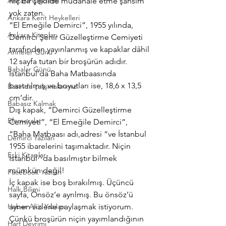
Ankara Çiğdemi
hiç bir şekilde müdahale etme şansım 
yok zaten.
Ankara Kent Heykelleri
“El Emeğile Demirci”, 1955 yılında, 
Ankara Kitapları
Demirci Şehir Güzelleştirme Cemiyeti 
tarafından yayınlanmış ve kapaklar dâhil 
Anneler Günü
12 sayfa tutan bir broşürün adıdır.
Babalar Günü
İstanbul’da Baha Matbaasında 
bastırılmış ve boyutları ise, 18,6 x 13,5 
Basında çalışmalarımız
cm’dir.
Babasız Kalmak
Dış kapak, “Demirci Güzelleştirme 
Efemeralar
Cemiyeti”, “El Emeğile Demirci”,  
“Baha Matbaası adı,adresi “ve İstanbul 
Demirci Yazıları
1955 ibarelerini taşımaktadır. Niçin 
Eski Kitaplar
İstanbul^da basılmıştır bilmek 
mümkün değil!
Facebook Yazıları
İç kapak ise boş bırakılmış. Üçüncü 
Halk Bilimi
sayfa, Önsöz’e ayrılmış. Bu önsöz’ü 
Haber Akis Yazıları
aynen sizlerle paylaşmak istiyorum. 
Çünkü broşürün niçin yayımlandığının 
Harf Devrimi