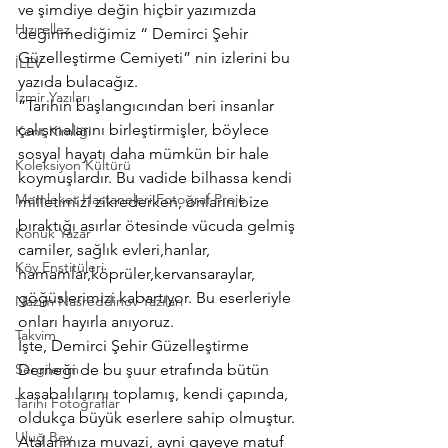
ve şimdiye değin hiçbir yazımızda 
Hızırellez
değinmediğimiz “ Demirci Şehir 
Güzelleştirme Cemiyeti” nin izlerini bu 
İLEV
yazıda bulacağız.
İzmir Yazıları
“Tarihin başlangıcından beri insanlar 
çalışmalarını birleştirmişler, böylece 
Kent Kimliği
sosyal hayatı daha mümkün bir hale 
Koleksiyon Kültürü
koymuşlardır. Bu vadide bilhassa kendi 
Memleket Hastaneleri Fotoğraf Proje
milletimizi zikrederken, onların bize 
bıraktığı asırlar ötesinde vücuda gelmiş 
Konuk Yazar
camiler, sağlık evleri,hanlar, 
Köy Enstitüleri
hamamlar,köprüler,kervansaraylar, 
göğüslerimizi kabartıyor. Bu eserleriyle 
Nazim Nasreddinov Yazıları
onları hayırla anıyoruz.
Takvim
İşte, Demirci Şehir Güzelleştirme 
Sergilerim
Derneği de bu şuur etrafında bütün 
kasabalılarını toplamış, kendi çapında, 
Tarihi Fotoğraflar
oldukça büyük eserlere sahip olmuştur. 
Uluğ Bey
Atalarımıza muvazi, ayni gayeye matuf 