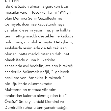
T. T 1944”
 Bu önsözden almamız gereken bazı 
mesajlar vardır. Teşekkül Tarihi 1944 yılı 
olan Demirci Şehir Güzelleştirme 
Cemiyeti, ilçemize kavuşturulmaya 
çalışılan 6 eserin yapımına, yine halktan 
temin ettiği maddi destekler ile katkıda 
bulunmuş, öncülük etmiştir. Detayları iç 
sayfalarda resimlerle de tek tek izah 
olunan, hatta maddi tutarları dahi net 
olarak ifade oluna bu katkılar  
esnasında asıl hedefin, ataların bıraktığı 
eserler ile övünmek değil, “  gelecek 
nesillere yeni örnekler  bırakmak “ 
olduğu ifade olunmaktadır.
Muhtemelen matbaa yönetimi 
tarafından kaleme alınmış olan bu “ 
Önsöz” ün, o yıllardaki Demirci ve 
Demircilik ruhunu tam yansıtmadığı, 