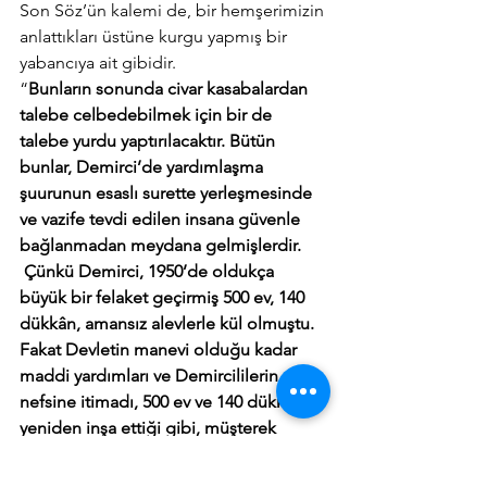
Son Söz’ün kalemi de, bir hemşerimizin 
anlattıkları üstüne kurgu yapmış bir 
yabancıya ait gibidir.
“
Bunların sonunda civar kasabalardan 
talebe celbedebilmek için bir de 
talebe yurdu yaptırılacaktır. Bütün 
bunlar, Demirci’de yardımlaşma 
şuurunun esaslı surette yerleşmesinde 
ve vazife tevdi edilen insana güvenle 
bağlanmadan meydana gelmişlerdir.
 Çünkü Demirci, 1950’de oldukça 
büyük bir felaket geçirmiş 500 ev, 140 
dükkân, amansız alevlerle kül olmuştu. 
Fakat Devletin manevi olduğu kadar 
maddi yardımları ve Demircililerin 
nefsine itimadı, 500 ev ve 140 dükkânı 
yeniden inşa ettiği gibi, müşterek 
arzuları gerçekleştirmek için bu 
zikrettiğimiz eserleri de meydan getirdi.