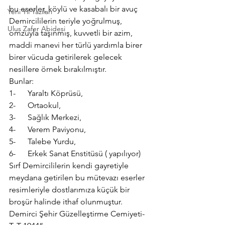
bu eserler, köylü ve kasabalı bir avuç 
Yeni Yıl Yazıları
Demircililerin teriyle yoğrulmuş, 
Ulus Zafer Abidesi
omzuyla taşınmış, kuvvetli bir azim, 
maddi manevi her türlü yardımla birer 
birer vücuda getirilerek gelecek 
nesillere örnek bırakılmıştır.
Bunlar:
1-      Yaraltı Köprüsü,
2-      Ortaokul,
3-      Sağlık Merkezi,
4-      Verem Paviyonu,
5-      Talebe Yurdu,
6-      Erkek Sanat Enstitüsü ( yapılıyor)
Sırf Demircililerin kendi gayretiyle 
meydana getirilen bu mütevazı eserler 
resimleriyle dostlarımıza küçük bir 
broşür halinde ithaf olunmuştur.
Demirci Şehir Güzelleştirme Cemiyeti- 