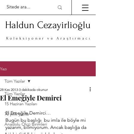
Haldun Cezayirlioğlu
Koleksiyoner ve Araştırmacı
Yazı
Tüm Yazılar
28 Kas 2013
3 dakikada okunur
Tüm Yazılar
El Emeğiyle Demirci
15 Haziran Yazıları
El Emeğile Demirci…
70 yıllık yazılar
Bugün bu başlığı  bu imla ile böyle mi 
Anadolu Ölçü Birimleri
yazarım, bilmiyorum. Ancak başlığa da 