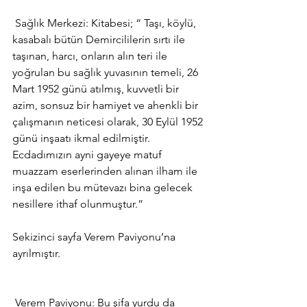
 Sağlık Merkezi: Kitabesi; “ Taşı, köylü, 
kasabalı bütün Demircililerin sırtı ile 
taşınan, harcı, onların alın teri ile 
yoğrulan bu sağlık yuvasının temeli, 26 
Mart 1952 günü atılmış, kuvvetli bir 
azim, sonsuz bir hamiyet ve ahenkli bir 
çalışmanın neticesi olarak, 30 Eylül 1952 
günü inşaatı ikmal edilmiştir. 
Ecdadımızın ayni gayeye matuf 
muazzam eserlerinden alınan ilham ile 
inşa edilen bu mütevazı bina gelecek 
nesillere ithaf olunmuştur.”
Sekizinci sayfa Verem Paviyonu’na 
ayrılmıştır.
 Verem Paviyonu: Bu şifa yurdu da 