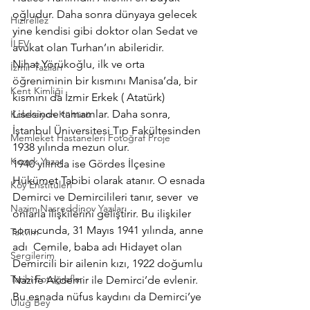
oğludur. Daha sonra dünyaya gelecek 
Hızırellez
yine kendisi gibi doktor olan Sedat ve 
İLEV
avukat olan Turhan’ın abileridir.
Nihat Yörükoğlu, ilk ve orta 
İzmir Yazıları
öğreniminin bir kısmını Manisa’da, bir 
Kent Kimliği
kısmını da İzmir Erkek ( Atatürk) 
Lisesinde tamamlar. Daha sonra, 
Koleksiyon Kültürü
İstanbul Üniversitesi Tıp Fakültesinden 
Memleket Hastaneleri Fotoğraf Proje
1938 yılında mezun olur.
Konuk Yazar
1940 yılında ise Gördes İlçesine 
Hükümet Tabibi olarak atanır. O esnada 
Köy Enstitüleri
Demirci ve Demircilileri tanır, sever  ve 
Nazim Nasreddinov Yazıları
onlarla ilişkilerini geliştirir. Bu ilişkiler 
sonucunda, 31 Mayıs 1941 yılında, anne 
Takvim
adı  Cemile, baba adı Hidayet olan 
Sergilerim
Demircili bir ailenin kızı, 1922 doğumlu 
Tarihi Fotoğraflar
Nazife Akdemir ile Demirci’de evlenir. 
Bu esnada nüfus kaydını da Demirci’ye 
Uluğ Bey