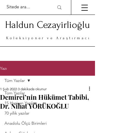
Haldun Cezayirlioğlu
Koleksiyoner ve Araştırmacı
Yazı
Tüm Yazılar
1 Şub 2022
3 dakikada okunur
Tüm Yazılar
Demirci’nin Hükümet Tabibi,
15 Haziran Yazıları
Dr. Nihat YÖRÜKOĞLU
70 yıllık yazılar
Anadolu Ölçü Birimleri