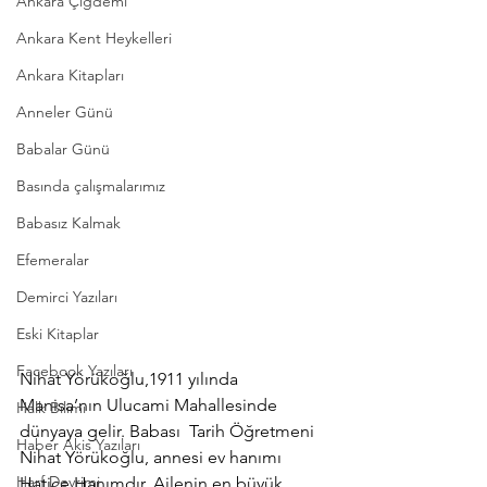
Ankara Çiğdemi
Ankara Kent Heykelleri
Ankara Kitapları
Anneler Günü
Babalar Günü
Basında çalışmalarımız
Babasız Kalmak
Efemeralar
Demirci Yazıları
Eski Kitaplar
Facebook Yazıları
Nihat Yörükoğlu,1911 yılında 
Manisa’nın Ulucami Mahallesinde 
Halk Bilimi
dünyaya gelir. Babası  Tarih Öğretmeni 
Haber Akis Yazıları
Nihat Yörükoğlu, annesi ev hanımı 
Harf Devrimi
Hatice Hanımdır. Ailenin en büyük 