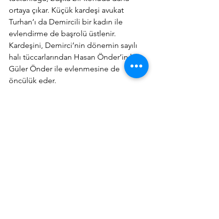
ortaya çıkar. Küçük kardeşi avukat 
Turhan’ı da Demircili bir kadın ile 
evlendirme de başrolü üstlenir. 
Kardeşini, Demirci’nin dönemin sayılı 
halı tüccarlarından Hasan Önder’in kızı 
Güler Önder ile evlenmesine de 
öncülük eder.
9 Ocak 1994 Tarihinde Ankara’da vefat 
eden Dr. Nihat Yörükoğlu, Cebeci asri 
mezarlığında defnedilmiştir.
Ölümünün 28'inci yıldönümünde 
saygıyla anıyoruz.
Demirci Yazıları
Hepsini Gör
Son Yazılar