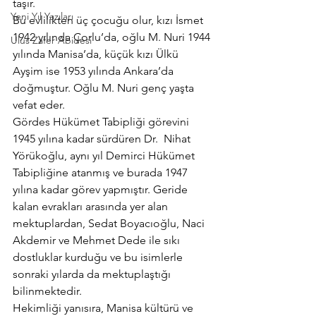
taşır.
Yeni Yıl Yazıları
Bu evlilikten üç çocuğu olur, kızı İsmet 
1942 yılında Çorlu’da, oğlu M. Nuri 1944 
Ulus Zafer Abidesi
yılında Manisa’da, küçük kızı Ülkü 
Ayşim ise 1953 yılında Ankara’da 
doğmuştur. Oğlu M. Nuri genç yaşta 
vefat eder.
Gördes Hükümet Tabipliği görevini 
1945 yılına kadar sürdüren Dr.  Nihat 
Yörükoğlu, aynı yıl Demirci Hükümet 
Tabipliğine atanmış ve burada 1947 
yılına kadar görev yapmıştır. Geride 
kalan evrakları arasında yer alan 
mektuplardan, Sedat Boyacıoğlu, Naci 
Akdemir ve Mehmet Dede ile sıkı 
dostluklar kurduğu ve bu isimlerle 
sonraki yılarda da mektuplaştığı 
bilinmektedir.
Hekimliği yanısıra, Manisa kültürü ve 