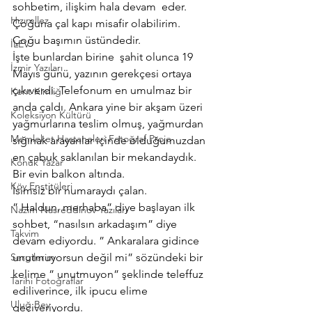
sohbetim, ilişkim hala devam  eder. 
Hızırellez
Çoğuna çal kapı misafir olabilirim. 
Çoğu başımın üstündedir.
İLEV
İşte bunlardan birine  şahit olunca 19 
İzmir Yazıları
Mayıs günü, yazının gerekçesi ortaya 
çıkıverdi. Telefonum en umulmaz bir 
Kent Kimliği
anda çaldı. Ankara yine bir akşam üzeri 
Koleksiyon Kültürü
yağmurlarına teslim olmuş, yağmurdan 
Memleket Hastaneleri Fotoğraf Proje
sığınak arayanlar içinde olduğumuzdan 
en çabuk saklanılan bir mekandaydık. 
Konuk Yazar
Bir evin balkon altında.
Köy Enstitüleri
İsimsiz bir numaraydı çalan.
” Haldun, merhaba” diye başlayan ilk 
Nazim Nasreddinov Yazıları
sohbet, “nasılsın arkadaşım” diye 
Takvim
devam ediyordu. ” Ankaralara gidince 
Sergilerim
unutmuyorsun değil mi” sözündeki bir 
kelime ” unutmuyon” şeklinde teleffuz 
Tarihi Fotoğraflar
ediliverince, ilk ipucu elime 
Uluğ Bey
geçiveriyordu.