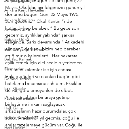
Ankara Çiğdemi
37 yıl geçmiş. Bugün ise tam günü; 22 
Mayıs. Okuldan ayrıldığımızın günün yıl 
Ankara Kent Heykelleri
dönümü bugün. Gün; 22 Mayıs 1975.
Ankara Kitapları
Son gecemiz ” Okul Kantini”nde 
kutlandı hep beraber, ” Bu gece son 
Anneler Günü
gecemiz, ayrılıklar yakında” şarkısı 
Babalar Günü
eşliğinde. Şarkı devamında ” At kadehi 
elinden” derken , bizim hep bereber 
Basında çalışmalarımız
attığımız o kalemlerdi. Her nakarata 
Babasız Kalmak
eşlik etmek için alel acele o yerlerden 
Efemeralar
toplanan kalemler ise işin cabası!
Hala o günleri ve o anları bugün gibi 
Demirci Yazıları
hatırlama becerisine sahibim. Eksikleri 
Eski Kitaplar
de var, görülemeyenleri de elbet.
Ama parçalarını bir araya getirip 
Facebook Yazıları
birleştirme imkanı sağlayacak 
Halk Bilimi
arkadaşlarım hazır durumdalar, çok 
Haber Akis Yazıları
şükür. Aradan 37 yıl geçmiş, çoğu ile 
anılar tazelemeye gücüm var. Çoğu ile 
Harf Devrimi