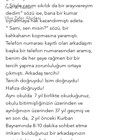
” Şöyle canım sıkıldı da bir arayıvereyim 
Yeni Yıl Yazıları
dedim” sözü ise, bana bir kumar 
Ulus Zafer Abidesi
oynatmaya hak kazandırmıştı adeta.
” Sami, sen misin?” sözü, bir 
kahkahanın kopmasına yaramıştı.
Telefon numarası kayıtlı olan arkadaşım 
başka bir telefon numarasından aramış, 
benim de her şeye rağmen bir bir 
tercih yapma zorunluluğum ortaya 
çıkmıştı. Arkadaş tercihi!
Tercih doğruydu! İsim doğruydu! 
Hafıza doğruydu!
Aynı okulda  7 yıl birlikte okuduğunuz, 
okulu bitirmişliğinizin üzerinden ve 
ayrılığınızın üzerinden 37 yıl geçmiş ve 
en son da,  2 yıl önceki Kurban 
Bayramında 8-10 dakika sohbet etme 
imkanı bulduğunuz bir arkadaşınızın 